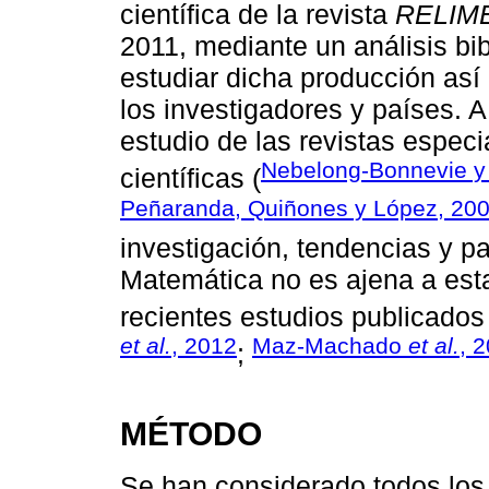
cientíﬁca de la revista
RELIM
2011, mediante un análisis bib
estudiar dicha producción así
los investigadores y países. A 
estudio de las revistas especi
Nebelong-Bonnevie y
cientíﬁcas (
Peñaranda, Quiñones y López, 20
investigación, tendencias y p
Matemática no es ajena a esta
recientes estudios publicados 
et al.
, 2012
Maz-Machado
et al.
, 
;
MÉTODO
Se han considerado todos los 