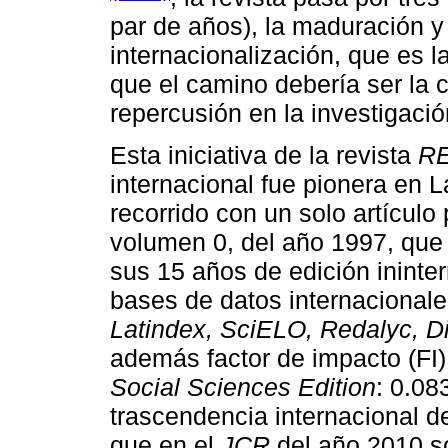
par de años), la maduración y
internacionalización, que es l
que el camino debería ser la 
repercusión en la investigación
Esta iniciativa de la revista
R
internacional fue pionera en L
recorrido con un solo artícul
volumen 0, del año 1997, que
sus 15 años de edición ininte
bases de datos internacionale
Latindex, SciELO, Redalyc, D
además factor de impacto (FI)
Social Sciences Edition
: 0.08
trascendencia internacional d
que en el
JCR
del año 2010 s