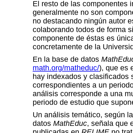
El resto de las componentes i
generalmente no son componen
no destacando ningún autor e
colaborando todos de forma s
componente de éstas es únic
concretamente de la Universi
En la base de datos
MathEdu
math.org/matheduc/
), que es
hay indexados y clasiﬁcados s
correspondientes a un periodo
análisis corresponde a una mu
periodo de estudio que supon
Un análisis temático, según l
datos
MathEduc
, señala que 
publicadas en
RELIME
no tra