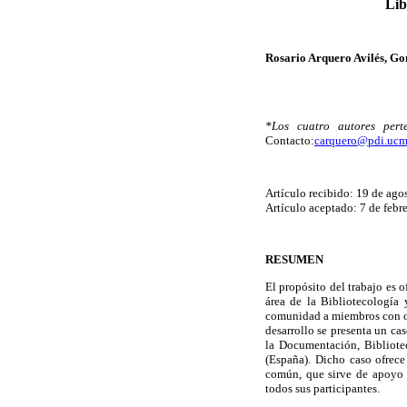
Lib
Rosario Arquero Avilés, G
*Los cuatro autores per
Contacto:
carquero@pdi.ucm
Artículo recibido: 19 de ago
Artículo aceptado: 7 de febr
RESUMEN
El propósito del trabajo es o
área de la Bibliotecología
comunidad a miembros con ob
desarrollo se presenta un ca
la Documentación, Bibliote
(España). Dicho caso ofrec
común, que sirve de apoyo a
todos sus participantes.