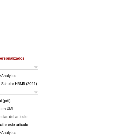
Personalizados
 Analytics
 Scholar H5M5 (
2021
)
l (pdf)
lo en XML
cias del artículo
itar este artículo
 Analytics