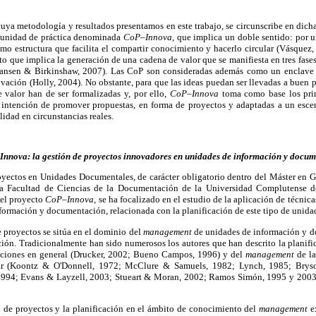
uya metodología y resultados presentamos en este trabajo, se circunscribe en dicha
munidad de práctica denominada
CoP–Innova,
que implica un doble sentido: por 
o estructura que facilita el compartir conocimiento y hacerlo circular (Vásquez, 
que implica la generación de una cadena de valor que se manifiesta en tres fases:
ansen & Birkinshaw, 2007). Las CoP son consideradas además como un enclave p
ación (Holly, 2004). No obstante, para que las ideas puedan ser llevadas a buen 
e valor han de ser formalizadas y, por ello,
CoP–Innova
toma como base los prin
 intención de promover propuestas, en forma de proyectos y adaptadas a un escen
idad en circunstancias reales.
Innova:
la gestión de proyectos innovadores en unidades de información y docu
oyectos en Unidades Documentales, de carácter obligatorio dentro del Máster en 
la Facultad de Ciencias de la Documentación de la Universidad Complutense 
del proyecto
CoP–Innova
, se ha focalizado en el estudio de la aplicación de técnic
información y documentación, relacionada con la planificación de este tipo de unida
e proyectos se sitúa en el dominio del
management
de unidades de información y d
ación. Tradicionalmente han sido numerosos los autores que han descrito la planif
aciones en general (Drucker, 2002; Bueno Campos, 1996) y del
management
de la
ar (Koontz & O'Donnell, 1972; McClure & Samuels, 1982; Lynch, 1985; Bry
 1994; Evans & Layzell, 2003; Stueart & Moran, 2002; Ramos Simón, 1995 y 2003;
n de proyectos y la planificación en el ámbito de conocimiento del
management
ex