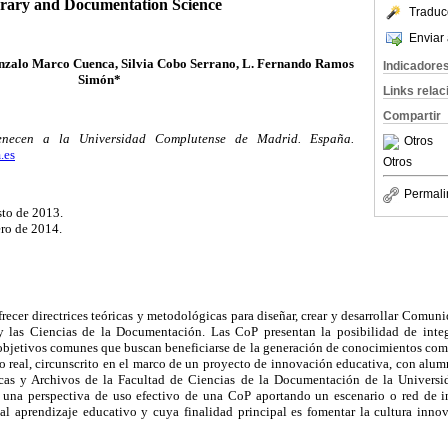
rary and Documentation Science
Traduc
Enviar 
onzalo Marco Cuenca, Silvia Cobo Serrano, L. Fernando Ramos
Indicadore
Simón*
Links rela
Compartir
tenecen a la Universidad Complutense de Madrid. España.
Otros
.es
Otros
Permali
sto de 2013.
ero de 2014.
frecer directrices teóricas y metodológicas para diseñar, crear y desarrollar Comun
 y las Ciencias de la Documentación. Las CoP presentan la posibilidad de int
jetivos comunes que buscan beneficiarse de la generación de conocimientos comp
so real, circunscrito en el marco de un proyecto de innovación educativa, con alu
cas y Archivos de la Facultad de Ciencias de la Documentación de la Univer
e una perspectiva de uso efectivo de una CoP aportando un escenario o red de 
l aprendizaje educativo y cuya finalidad principal es fomentar la cultura inn