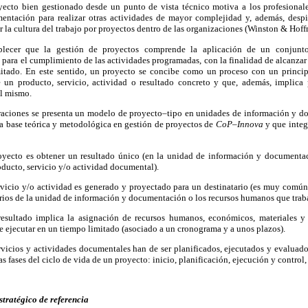
yecto bien gestionado desde un punto de vista técnico motiva a los profesional
ntación para realizar otras actividades de mayor complejidad y, además, despie
r la cultura del trabajo por proyectos dentro de las organizaciones (Winston & Hof
ablecer que la gestión de proyectos comprende la aplicación de un conjunto 
para el cumplimiento de las actividades programadas, con la finalidad de alcanzar
itado. En este sentido, un proyecto se concibe como un proceso con un princip
un producto, servicio, actividad o resultado concreto y que, además, implica p
el mismo.
raciones se presenta un modelo de proyecto–tipo en unidades de información y d
la base teórica y metodológica en gestión de proyectos de
CoP–Innova
y que integ
oyecto es obtener un resultado único (en la unidad de información y documentac
ducto, servicio y/o actividad documental).
rvicio y/o actividad es generado y proyectado para un destinatario (es muy común 
arios de la unidad de información y documentación o los recursos humanos que trab
resultado implica la asignación de recursos humanos, económicos, materiales y 
ue ejecutar en un tiempo limitado (asociado a un cronograma y a unos plazos).
rvicios y actividades documentales han de ser planificados, ejecutados y evaluado
s fases del ciclo de vida de un proyecto: inicio, planificación, ejecución y control, 
stratégico de referencia