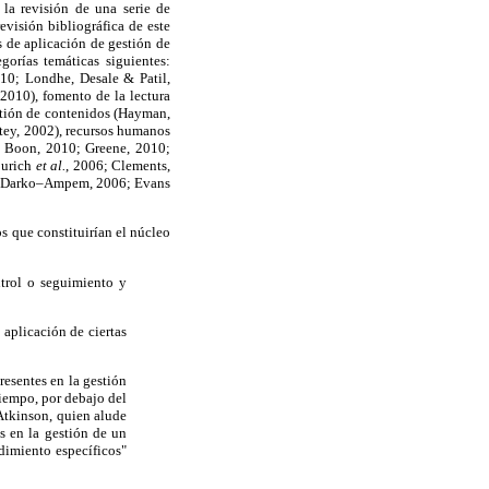
la revisión de una serie de
evisión bibliográfica de este
s de aplicación de gestión de
orías temáticas siguientes:
10; Londhe, Desale & Patil,
010), fomento de la lectura
stión de contenidos (Hayman,
tey, 2002), recursos humanos
 & Boon, 2010; Greene, 2010;
Burich
et al.
, 2006; Clements,
4; Darko–Ampem, 2006; Evans
s que constituirían el núcleo
ntrol o seguimiento y
 aplicación de ciertas
resentes en la gestión
tiempo, por debajo del
 Atkinson, quien alude
s en la gestión de un
dimiento específicos"