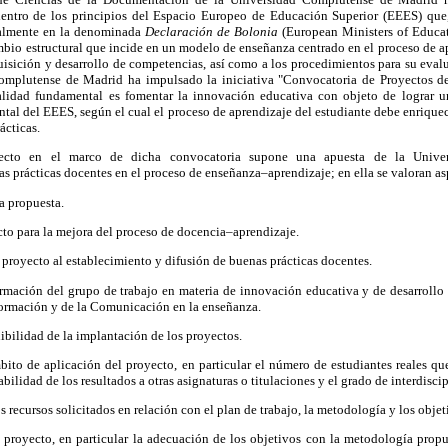
dentro de los principios del Espacio Europeo de Educación Superior (EEES) qu
malmente en la denominada
Declaración de Bolonia
(European Ministers of Educat
io estructural que incide en un modelo de enseñanza centrado en el proceso de ap
uisición y desarrollo de competencias, así como a los procedimientos para su evalu
omplutense de Madrid ha impulsado la iniciativa "Convocatoria de Proyectos d
alidad fundamental es fomentar la innovación educativa con objeto de lograr un
ntal del EEES, según el cual el proceso de aprendizaje del estudiante debe enrique
ácticas.
cto en el marco de dicha convocatoria supone una apuesta de la Unive
as prácticas docentes en el proceso de enseñanza–aprendizaje; en ella se valoran a
la propuesta.
ecto para la mejora del proceso de docencia–aprendizaje.
 proyecto al establecimiento y difusión de buenas prácticas docentes.
ormación del grupo de trabajo en materia de innovación educativa y de desarrollo d
formación y de la Comunicación en la enseñanza.
nibilidad de la implantación de los proyectos.
bito de aplicación del proyecto, en particular el número de estudiantes reales qu
abilidad de los resultados a otras asignaturas o titulaciones y el grado de interdisci
s recursos solicitados en relación con el plan de trabajo, la metodología y los objet
l proyecto, en particular la adecuación de los objetivos con la metodología prop