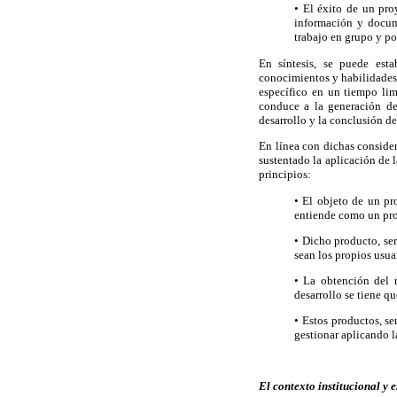
• El éxito de un pro
información y docume
trabajo en grupo y po
En síntesis, se puede est
conocimientos y habilidades 
específico en un tiempo lim
conduce a la generación de 
desarrollo y la conclusión d
En línea con dichas conside
sustentado la aplicación de 
principios:
• El objeto de un pr
entiende como un pro
• Dicho producto, se
sean los propios usu
• La obtención del 
desarrollo se tiene q
• Estos productos, se
gestionar aplicando la
El contexto institucional y e