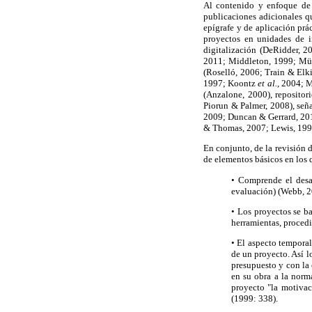
Al contenido y enfoque de 
publicaciones adicionales qu
epígrafe y de aplicación prá
proyectos en unidades de i
digitalización (DeRidder, 
2011; Middleton, 1999; Mül
(Roselló, 2006; Train & Elk
1997; Koontz
et al.
, 2004; 
(Anzalone, 2000), repositor
Piorun & Palmer, 2008), seña
2009; Duncan & Gerrard, 20
& Thomas, 2007; Lewis, 19
En conjunto, de la revisión 
de elementos básicos en los 
• Comprende el desar
evaluación) (Webb, 
• Los proyectos se ba
herramientas, proced
• El aspecto temporal
de un proyecto. Así l
presupuesto y con la 
en su obra a la norm
proyecto "la motivac
(1999: 338).