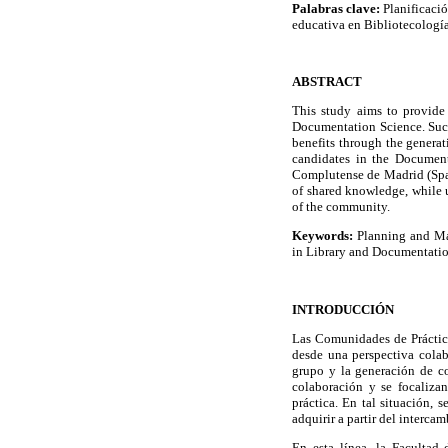
Palabras clave:
Planificació
educativa en Bibliotecologí
ABSTRACT
This study aims to provide
Documentation Science. Such 
benefits through the genera
candidates in the Document
Complutense de Madrid (Spain
of shared knowledge, while 
of the community.
Keywords:
Planning and Man
in Library and Documentatio
INTRODUCCIÓN
Las Comunidades de Práctic
desde una perspectiva cola
grupo y la generación de 
colaboración y se focaliza
práctica. En tal situación, 
adquirir a partir del interca
En esta línea, la Faculta