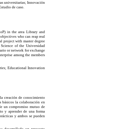
s universitarias; Innovación
studio de caso.
oP) in the area Library and
 objectives who can reap real
l project with master degree
 Science of the Universidad
nario or network for exchange
enterprise among the members
ies; Educational Innovation
 la creación de conocimiento
 básicos la colaboración en
 de un compromiso mutuo de
nto y aprender de una forma
s prácticas y ambos se pueden
a desarrollado un proyecto