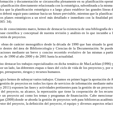
formación y documentación se circunscriba plenamente en su planificación operativ
 planificación directamente relacionada con la estratégica, subordinada a la misma
ifica que la planificación estratégica o a largo plazo establece las grandes línea
deberá seguir para caminar hacia un futuro previsible, mientras que la planificac
 los planes estratégicos a un nivel más detallado e inmediato con la finalidad pr
005: 34).
to de conocimiento marco, hemos de destacar la existencia de una bibliografía de 
base científica y conceptual de nuestra revisión y análisis en lo que incumbe a l
stión de proyectos.
r obras de carácter monográfico desde la década de 1990 que han situado la ges
e dentro del área de Bibliotecología y Ciencias de la Documentación. Se pueden
caciones mediante un breve y conciso recorrido evolutivo de las mismas a parti
s: de 1990 al año 2000 y de 2001 hasta la actualidad.
ciso destacar los trabajos especializados en dicha temática de MacLachlan (1996) 
or un lado, las diferentes etapas o fases del ciclo de vida de los proyectos y, por 
mpo, presupuesto, riesgos y recursos humanos.
ico hemos de subrayar varios trabajos. Citamos en primer lugar la aportación de 
 gestión de proyectos en todos los tipos de servicios de información mediante mét
y 2011) exponen las fases y actividades pertinentes para la gestión de un proyec
 del proyecto, su alcance, la repercusión que tiene la cooperación de los recu
de un proyecto así como los temas y programas de financiación. Cabe mencionar 
gan (2009) donde se aborda la gestión de proyectos web para bibliotecas académica
stor del proyecto, la definición del proyecto, el equipo y diversos aspectos rel