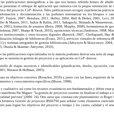
las publicaciones monográficas a las que nos hemos referido hemos de añadir 
e presentan el enfoque de aplicación que entronca con la propia orientación de r
ctica del proyecto
CoP–Innova.
Tales publicaciones recogen experiencias práctica
nformación y documentación y las podemos sistematizar en los bloques o categ
2007; Fenton, 2007; Henshaw, 2011; Holley, 2004; Hull & Dreher, 2001; Levi, 20
ler & Maurer, 2011; Saikia & Kalita, 2011; Sakaguchi, Shimada & Wasserstrom, 2
in, 2001), formación de usuarios (Betty, 2008; Murphy, 2008), herramientas de ge
Medawar, 2007; Sharpe & Vacek, 2010), operaciones técnicas (Anderson, 1998; Mar
ios institucionales y otros recursos digitales (Barwick, 2007; Chellapandi, Han
lización bilingüe de bibliotecas (Evans, 2011), servicios virtuales de referencia (
11) y sistemas integrados de gestión bibliotecaria (Adeyoyin & Akinyosoye, 200
95; Otunla & Akanmu–Adeyemo, 2010).
de las publicaciones especializadas en la materia podemos derivar una serie de rasgo
que se sustenta la gestión de proyectos y su aplicación en
CoP–Innova
:
rollo de etapas sucesivas e identificables (planificación, diseño, ejecución, co
2001; Winston & Hoffman, 2005).
san en objetivos concretos (Rosacker, 2010) y, junto con las fases, requieren de la
imientos y conocimientos específicos (Moore, 1998).
 y cualitativo así como los recursos económicos son fundamentales y deben estar p
o manifiesta Pat Wagner: "la gestión de proyectos consiste en finalizar el trabajo a 
calidad prevista" (2006: 24). Otro autor que constata este planteamiento es Roger
a británica
Gestión de proyectos BS60794
para señalar como elementos esenciale
ión para lograr los objetivos del proyecto a tiempo y los costes, calidad y el ren