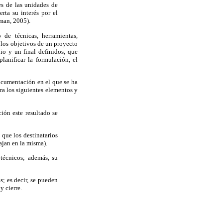
es de las unidades de
rta su interés por el
fman, 2005).
de técnicas, herramientas,
 los objetivos de un proyecto
io y un final definidos, que
lanificar la formulación, el
ocumentación en el que se ha
ra los siguientes elementos y
ión este resultado se
que los destinatarios
ajan en la misma).
técnicos; además, su
s; es decir, se pueden
y cierre.