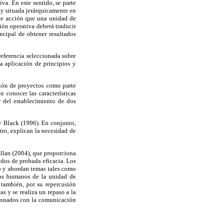
a. En este sentido, se parte
 y situada jerárquicamente en
s de acción que una unidad de
ión operativa deberá traducir
incipal de obtener resultados
referencia seleccionada sobre
a aplicación de principios y
tión de proyectos como parte
 conocer las características
r del establecimiento de dos
y Black (1996). En conjunto,
otro, explican la necesidad de
Allan (2004), que proporciona
odos de probada eficacia. Los
to y abordan temas tales como
rsos humanos de la unidad de
también, por su repercusión
s y se realiza un repaso a la
acionados con la comunicación