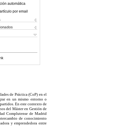
ción automática
artículo por email
s
cionados
nk
idades de Práctica (CoP) en el
egrar en un mismo entorno o
artidos. En este contexto de
mnos del Máster en Gestión de
sidad Complutense de Madrid
intercambio de conocimiento
ovadora y emprendedora entre