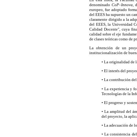
denominado
CoP–Innova
, 
europeo, fue adoptado for
del EEES ha supuesto un camb
claramente dirigido a la adq
del EEES, la Universidad C
Calidad Docente", cuya fin
calidad sobre el eje fundame
de clases teóricas como de pr
La obtención de un proye
institucionalización de buen
• La originalidad de 
• El interés del proy
• La contribución del
• La experiencia y f
Tecnologías de la In
• El progreso y soste
• La amplitud del ám
del proyecto, la aplic
• La adecuación de lo
• La consistencia de