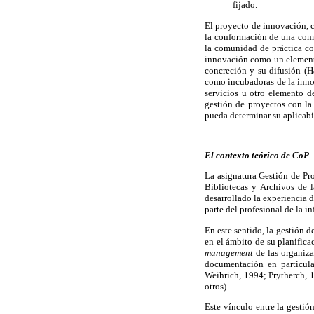
fijado.
El proyecto de innovación, c
la conformación de una co
la comunidad de práctica com
innovación como un elemento 
concreción y su difusión
(H
como incubadoras de la innov
servicios u otro elemento d
gestión de proyectos
con la
pueda determinar su aplicabil
El contexto teórico de
CoP–
La asignatura Gestión de Pr
Bibliotecas y Archivos de 
desarrollado la experiencia 
parte del profesional de la 
En este sentido, la gestión d
en el ámbito de su planific
management
de las organiz
documentación en particul
Weihrich, 1994; Prytherch,
otros).
Este vínculo entre la gestió