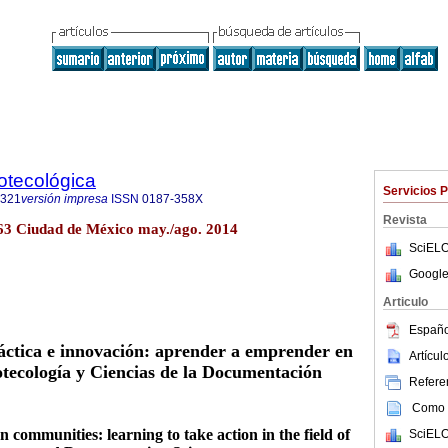
iotecológica
Servicios 
8321
versión impresa
ISSN
0187-358X
Revista
o.63 Ciudad de México may./ago. 2014
SciELO
Google
Articulo
Españo
ctica e innovación: aprender a emprender en
Artícu
iotecología y Ciencias de la Documentación
Referen
Como c
 communities: learning to take action in the field of
SciELO