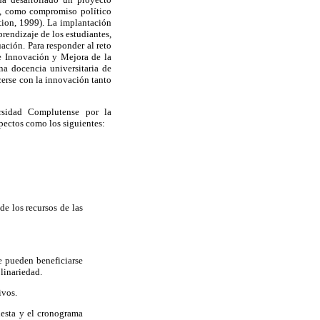
e, como compromiso político
ion, 1999). La implantación
rendizaje de los estudiantes,
ación. Para responder al reto
e Innovación y Mejora de la
a docencia universitaria de
cerse con la innovación tanto
rsidad Complutense por la
spectos como los siguientes:
e los recursos de las
e pueden beneficiarse
plinariedad.
ivos.
uesta y el cronograma