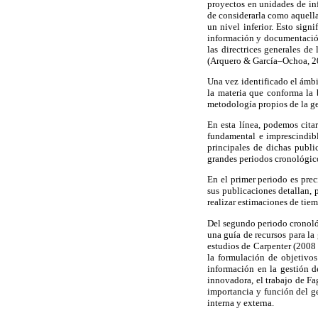
proyectos en unidades de in
de considerarla como aquella
un nivel inferior. Esto sign
información y documentación 
las directrices generales de
(Arquero & García–Ochoa, 2
Una vez identificado el ámbi
la materia que conforma la 
metodología propios de la ge
En esta línea, podemos cita
fundamental e imprescindibl
principales de dichas publi
grandes periodos cronológico
En el primer periodo es pre
sus publicaciones detallan, p
realizar estimaciones de tie
Del segundo periodo cronológ
una guía de recursos para la
estudios de Carpenter (2008 
la formulación de objetivos
información en la gestión 
innovadora, el trabajo de Fa
importancia y función del ge
interna y externa.