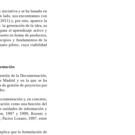
 iniciativa y se ha basado en
un lado, nos encontramos con
2011) y, por otro, aparece la
 la generación de la idea, su
ara el aprendizaje activo y
puerto en forma de productos,
cipios y fundamentos de la
ario piloto, cuya viabilidad
mentación
Gestión de la Documentación,
de Madrid y en la que se ha
as de gestión de proyectos por
des.
ocumentación y, en concreto,
icación como una función del
s unidades de información y
son, 1997 y 1999; Koontz y
 Pacios Lozano, 1997, entre
plica que la formulación de