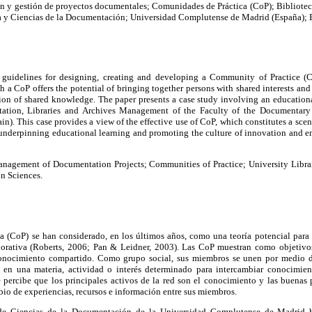
n y gestión de proyectos documentales; Comunidades de Práctica (CoP); Biblioteca
a y Ciencias de la Documentación; Universidad Complutense de Madrid (España); E
 guidelines for designing, creating and developing a Community of Practice (C
a CoP offers the potential of bringing together persons with shared interests and
tion of shared knowledge. The paper presents a case study involving an educationa
ation, Libraries and Archives Management of the Faculty of the Documentary
). This case provides a view of the effective use of CoP, which constitutes a sce
underpinning educational learning and promoting the culture of innovation and 
agement of Documentation Projects; Communities of Practice; University Librar
n Sciences.
a (CoP)
se han considerado, en los últimos años, como una teoría potencial para
borativa (Roberts, 2006; Pan & Leidner, 2003). Las CoP muestran como objetivos
conocimiento compartido. Como grupo social, sus miembros se unen por medio
n en una materia, actividad o interés determinado para intercambiar conocimie
se percibe que los principales activos de la red son el conocimiento y las buena
mbio de experiencias, recursos e información entre sus miembros.
d de Ciencias de la Documentación de la Universidad Complutense de Madrid h