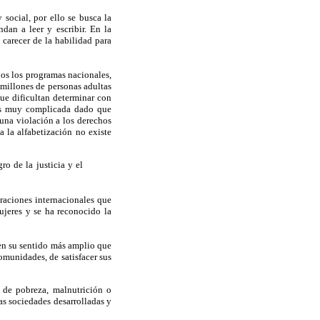
 social, por ello se busca la
dan a leer y escribir. En la
 carecer de la habilidad para
dos los programas nacionales,
1 millones de personas adultas
ue dificultan determinar con
a es muy complicada dado que
 una violación a los derechos
a la alfabetización no existe
o de la justicia y el
raciones internacionales que
ujeres y se ha reconocido la
 en su sentido más amplio que
comunidades, de satisfacer sus
s de pobreza, malnutrición o
as sociedades desarrolladas y