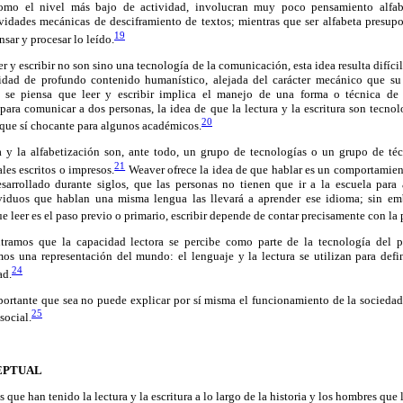
 como el nivel más bajo de actividad, involucran muy poco pensamiento alfa
vidades mecánicas de desciframiento de textos; mientras que ser alfabeta presupo
19
sar y procesar lo leído.
 y escribir no son sino una tecnología de la comunicación, esta idea resulta difíci
vidad de profundo contenido humanístico, alejada del carácter mecánico que su 
 se piensa que leer y escribir implica el manejo de una forma o técnica de
 para comunicar a dos personas, la idea de que la lectura y la escritura son tecn
20
nque sí chocante para algunos académicos.
ra y la alfabetización son, ante todo, un grupo de tecnologías o un grupo de t
21
ales escritos o impresos.
Weaver ofrece la idea de que hablar es un comportamien
sarrollado durante siglos, que las personas no tienen que ir a la escuela para
viduos que hablan una misma lengua las llevará a aprender ese idioma; sin emb
 leer es el paso previo o primario, escribir depende de contar precisamente con la p
ramos que la capacidad lectora se percibe como parte de la tecnología del 
os una representación del mundo: el lenguaje y la lectura se utilizan para defini
24
ad.
mportante que sea no puede explicar por sí misma el funcionamiento de la sociedad
25
social.
EPTUAL
s que han tenido la lectura y la escritura a lo largo de la historia y los hombres que