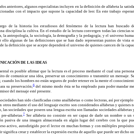
fos anteriores, algunos especialistas incluyen en la definición de alfabeta la satisf
acionadas con el impacto que supone la capacidad de leer. En este trabajo esper
rgo de la historia los estudiosos del fenómeno de la lectura han buscado def
na disciplina la cultiva. En el estudio de la lectura convergen todas las ciencias s
ria, la antropología, la sociología, la demografía y la pedagogía; y el universo hum
or ello algunas de las definiciones que se han dado representan puntos de vista 
de la definición que se acepte dependerá el universo de quienes carecen de la capac
NICACIÓN DE LAS IDEAS
tal es posible afirmar que la lectura es el proceso mediante el cual una persona
sito de comunicar una idea, preservar un conocimiento o transmitir un mensaje. Se
; cuando los hombres no están seguros de poder retener en la mente el conocimien
6
para su preservación;
del mismo modo ésta se ha empleado para poder mandar mens
misor del mensaje esté presente.
sociedades han sido clasificadas como analfabetas o como lectoras, así por ejemplo
 otros mediante el uso del lenguaje escrito son considerados alfabetas y quienes
 las sociedades que poseen una lengua escrita son llamadas sociedades alfabetas y
7
pre-alfabetas.
Ser alfabeta no consiste en ser capaz de darle un nombre o un s
ón pasiva de una imagen almacenada en algún lugar del cerebro con la que pue
oceso activo, autodirigido por el lector en muchas formas y con múltiples propósito
bir significa crear y establecer la expresión escrita de aquello que puede ser dicho o