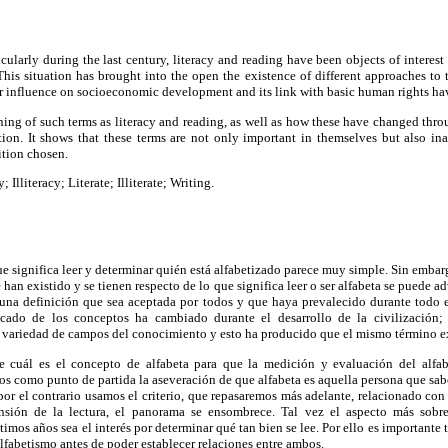
cularly during the last century, literacy and reading have been objects of intere
This situation has brought into the open the existence of different approaches to t
ir influence on socioeconomic development and its link with basic human rights ha
ing of such terms as literacy and reading, as well as how these have changed thro
tion. It shows that these terms are not only important in themselves but also i
ition chosen.
 Illiteracy; Literate; Illiterate; Writing.
que significa leer y determinar quién está alfabetizado parece muy simple. Sin embar
 han existido y se tienen respecto de lo que significa leer o ser alfabeta se puede a
una definición que sea aceptada por todos y que haya prevalecido durante todo
icado de los conceptos ha cambiado durante el desarrollo de la civilización
 variedad de campos del conocimiento y esto ha producido que el mismo término exp
te cuál es el concepto de alfabeta para que la medición y evaluación del alf
mos como punto de partida la aseveración de que alfabeta es aquella persona que sabe
 por el contrario usamos el criterio, que repasaremos más adelante, relacionado con
nsión de la lectura, el panorama se ensombrece. Tal vez el aspecto más sobre
timos años sea el interés por determinar qué tan bien se lee. Por ello es importante
 alfabetismo antes de poder establecer relaciones entre ambos.