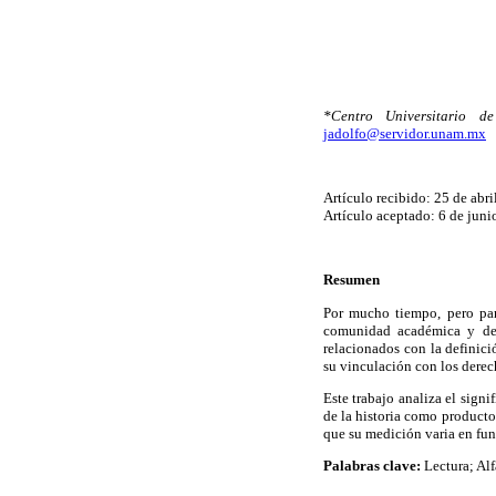
*Centro Universitario d
jadolfo@servidor.unam.mx
Artículo recibido: 25 de abr
Artículo aceptado: 6 de juni
Resumen
Por mucho tiempo, pero part
comunidad académica y de o
relacionados con la definici
su vinculación con los derec
Este trabajo analiza el signi
de la historia como producto
que su medición varia en fun
Palabras clave:
Lectura; Alf