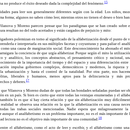
15
cha no produce el éxito deseado dada la complejidad del fenómeno.
lidades para leer son generalmente diferentes según con la edad. Los niños, mo
isma forma; algunos no saben cómo leer, mientras otros no tienen el deseo o bien ha
ilanova y Moreno parecen pensar que los paradigmas que se han creado sobre e
ura resultan no del todo acertados y están cargados de prejuicio y mito:
tigadores polemizan en torno al significado de la alfabetización desde el punto de vi
prenderla e interpretarla en sus múltiples facetas y coyunturas y para paliar el ana
como una causa de marginación social. Este desconocimiento ha abonado el mito
rraigara la conciencia de que urgía alfabetizar. Porque según el mito la utilizació
o y analítico, los conceptos abstractos, el pensamiento crítico y racional, un
nocimiento de la importancia del tiempo y del espacio y una diferenciación entre h
zación impulsa gobiernos complejos, democráticos y modernos, la riqueza y 
, la urbanización y hasta el control de la natalidad. Por otra parte, nos hace
olitas, liberales y humanos, menos aptos para la delincuencia y más pro
17
echos y deberes.
e que Vilanova y Moreno dudan de que todas las bondades señaladas puedan ser ob
ón en un país. Si bien es cierto que entre todas las ventajas enumeradas y el alfab
también lo es que sí hay cierta relación y que sin alfabetización muy difícilmen
 realidad se observa una relación en la que la alfabetización es una causa necesa
todas las trabas sociales mencionadas. Nadie espera que milagrosamente la 
e aunque el analfabetismo es un problema importante, no es el más importante de 
18
dad lectora no es el objetivo más importante de una comunidad.
entre el alfabetismo, como el acto de leer y escribir, y el alfabetismo como u