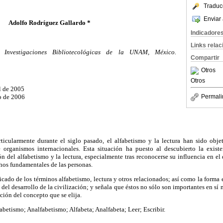
Traduc
Enviar 
Adolfo Rodríguez Gallardo *
Indicadore
Links rela
e Investigaciones Bibliotecológicas de la UNAM, México.
Compartir
Otros
Otros
il de 2005
o de 2006
Permali
icularmente durante el siglo pasado, el alfabetismo y la lectura han sido objet
rganismos internacionales. Esta situación ha puesto al descubierto la existe
ón del alfabetismo y la lectura, especialmente tras reconocerse su influencia en e
hos fundamentales de las personas.
ficado de los términos alfabetismo, lectura y otros relacionados; así como la forma
 del desarrollo de la civilización; y señala que éstos no sólo son importantes en sí
ción del concepto que se elija.
abetismo; Analfabetismo; Alfabeta; Analfabeta; Leer; Escribir.