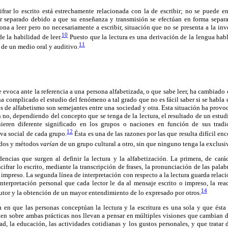
rar lo escrito está estrechamente relacionada con la de escribir; no se puede en
 separado debido a que su enseñanza y transmisión se efectúan en forma separa
ona a leer pero no necesariamente a escribir, situación que no se presenta a la inve
10
e la habilidad de leer.
Puesto que la lectura es una derivación de la lengua hab
11
 de un medio oral y auditivo.
evoca ante la referencia a una persona alfabetizada, o que sabe leer, ha cambiado c
a complicado el estudio del fenómeno a tal grado que no es fácil saber si se habla
eles de alfabetismo son semejantes entre una sociedad y otra. Esta situación ha prov
n no, dependiendo del concepto que se tenga de la lectura, el resultado de un estud
eren diferente significado en los grupos o naciones en función de sus tradici
12
va social de cada grupo.
Ésta es una de las razones por las que resulta difícil e
cados y métodos
varían
de un grupo cultural a otro, sin que ninguno tenga la exclusi
dencias que surgen al definir la lectura y la alfabetización. La primera, de car
cifrar lo escrito, mediante la transcripción de frases, la pronunciación de las palab
á impreso. La segunda línea de interpretación con respecto a la lectura guarda rela
nterpretación personal que cada lector le da al mensaje escrito o impreso, la rea
14
autor y la obtención de un mayor entendimiento de lo expresado por otros.
a en que las personas conceptúan la lectura y la escritura es una sola y que ésta
ienen sobre ambas prácticas nos llevan a pensar en múltiples visiones que cambian
dad, la educación, las actividades cotidianas y los gustos personales, y que tratar