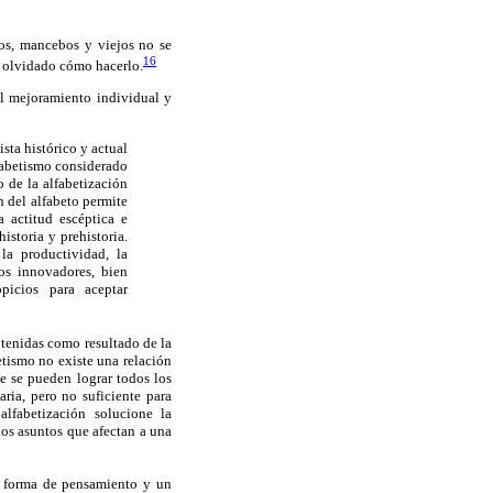
zos, mancebos y viejos no se
16
n olvidado cómo hacerlo.
l mejoramiento individual y
sta histórico y actual
lfabetismo considerado
 de la alfabetización
n del alfabeto permite
a actitud escéptica e
istoria y prehistoria.
la productividad, la
mos innovadores, bien
picios para aceptar
tenidas como resultado de la
etismo no existe una relación
te se pueden lograr todos los
ria, pero no suficiente para
alfabetización solucione la
los asuntos que afectan a una
na forma de pensamiento y un