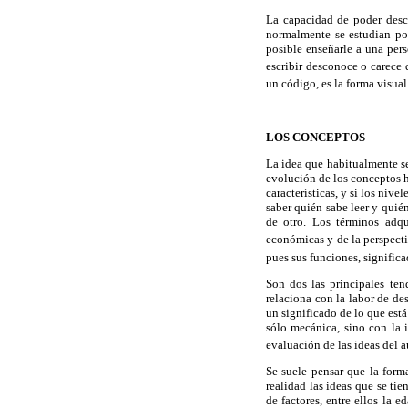
La capacidad de poder descif
normalmente se estudian por
posible enseñarle a una pers
escribir desconoce o carece d
un código, es la forma visual
LOS CONCEPTOS
La idea que habitualmente se 
evolución de los conceptos h
características, y si los niv
saber quién sabe leer y quié
de otro. Los términos adqui
económicas y de la perspecti
pues sus funciones, signifi
Son dos las principales ten
relaciona con la labor de des
un significado de lo que est
sólo mecánica, sino con la i
evaluación de las ideas del 
Se suele pensar que la form
realidad las ideas que se t
de factores, entre ellos la e