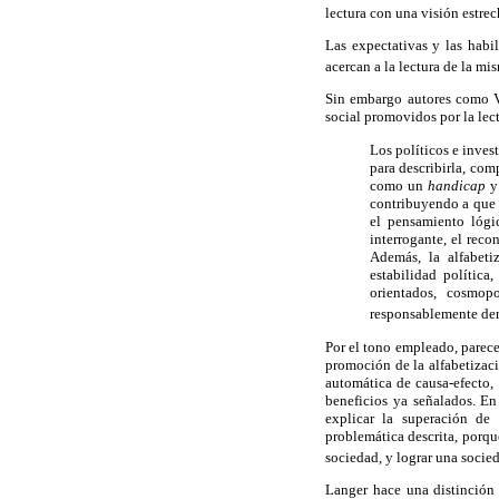
lectura con una visión estre
Las expectativas y las habi
acercan a la lectura de la m
Sin embargo autores como V
social promovidos por la lect
Los políticos e inves
para describirla, com
como un
handicap
y 
contribuyendo a que a
el pensamiento lógic
interrogante, el reco
Además, la alfabeti
estabilidad política
orientados, cosmop
responsablemente der
Por el tono empleado, parec
promoción de la alfabetizaci
automática de causa-efecto, 
beneficios ya señalados. En
explicar la superación de 
problemática descrita, porqu
sociedad, y lograr una socie
Langer hace una distinción 