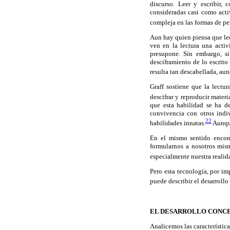
discurso. Leer y escribir,
consideradas casi como acti
compleja en las formas de pen
Aun hay quien piensa que leer
ven en la lectura una acti
presupone. Sin embargo, si
desciframiento de lo escrito
resulta tan descabellada, au
Graff sostiene que la lectu
descifrar y reproducir materi
que esta habilidad se ha de
convivencia con otros indi
22
habilidades innatas.
Aunque
En el mismo sentido encont
formularnos a nosotros mism
especialmente nuestra realid
Pero esta tecnología, por i
puede describir el desarrollo 
EL DESARROLLO CONC
Analicemos las característica