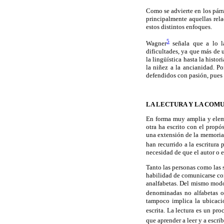
Como se advierte en los párra
principalmente aquellas rel
estos distintos enfoques.
5
Wagner
señala que a lo la
dificultades, ya que más de u
la lingüística hasta la histo
la niñez a la ancianidad. P
defendidos con pasión, pues 
LA LECTURA Y LA COMU
En forma muy amplia y elemen
otra ha escrito con el propó
una extensión de la memoria
han recurrido a la escritura 
necesidad de que el autor o e
Tanto las personas como las 
habilidad de comunicarse con
analfabetas. Del mismo modo,
denominadas no alfabetas o 
tampoco implica la ubicaci
escrita. La lectura es un pr
que aprender a leer y a escri