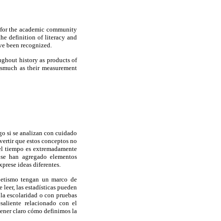
st for the academic community
he definition of literacy and
ve been recognized.
ughout history as products of
nasmuch as their measurement
go si se analizan con cuidado
dvertir que estos conceptos no
 el tiempo es extremadamente
; se han agregado elementos
rese ideas diferentes.
abetismo tengan un marco de
 leer, las estadísticas pueden
 la escolaridad o con pruebas
saliente relacionado con el
 tener claro cómo definimos la