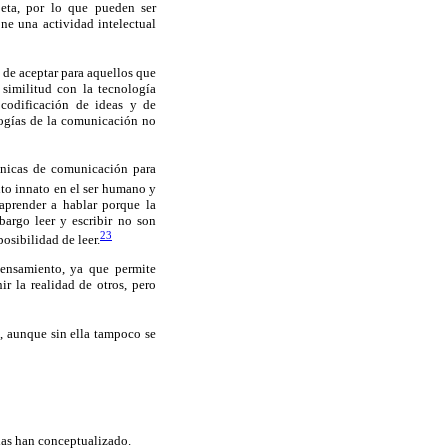
beta, por lo que pueden ser
ne una actividad intelectual
l de aceptar para aquellos que
similitud con la tecnología
 codificación de ideas y de
ologías de la comunicación no
écnicas de comunicación para
to innato en el ser humano y
 aprender a hablar porque la
argo leer y escribir no son
23
osibilidad de leer.
pensamiento, ya que permite
r la realidad de otros, pero
, aunque sin ella tampoco se
 las han conceptualizado.