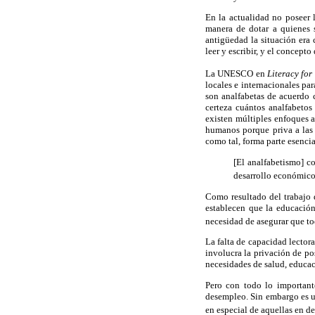
En la actualidad no poseer l
manera de dotar a quienes s
antigüedad la situación era 
leer y escribir, y el concept
La UNESCO en
Literacy for 
locales e internacionales par
son analfabetas de acuerdo 
certeza cuántos analfabetos
existen múltiples enfoques a
humanos porque priva a las p
como tal, forma parte esencia
[El analfabetismo] c
desarrollo económico 
Como resultado del trabajo 
establecen que la educación
necesidad de asegurar que to
La falta de capacidad lector
involucra la privación de pos
necesidades de salud, educaci
Pero con todo lo importante
desempleo. Sin embargo es un
en especial de aquellas en de