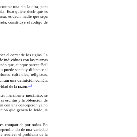
contrar una sin la otra, pero
da. Esto quiere decir que es
rsa; es decir, nadie que sepa
lada, constituye el código de
on el correr de los siglos. La
 de individuos con las mismas
ocado que, aunque parece fácil
io puede ser muy diferente al
ones culturales, religiosas,
ncontrar una definición común,
13
vidad de la razón.
ácter meramente mecánico, se
ras escritas y la obtención de
ción con una concepción ya no
cción que genera lo leído, la
 es compartida por todos. En
 dependiendo de una variedad
 de resolver el problema de la