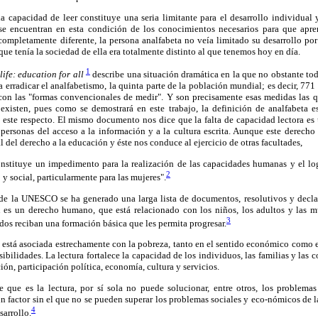
a capacidad de leer constituye una seria limitante para el desarrollo individual y
e encuentran en esta condición de los conocimientos necesarios para que apren
completamente diferente, la persona analfabeta no veía limitado su desarrollo por
o que tenía la sociedad de ella era totalmente distinto al que tenemos hoy en día.
1
life: education for all
describe una situación dramática en la que no obstante to
a erradicar el analfabetismo, la quinta parte de la población mundial; es decir, 77
con las "formas convencionales de medir". Y son precisamente esas medidas las q
 existen, pues como se demostrará en este trabajo, la definición de analfabet
 este respecto. El mismo documento nos dice que la falta de capacidad lectora es
ersonas del acceso a la información y a la cultura escrita. Aunque este derecho 
l del derecho a la educación y éste nos conduce al ejercicio de otras facultades,
onstituye un impedimento para la realización de las capacidades humanas y el logr
2
y social, particularmente para las mujeres".
de la UNESCO se ha generado una larga lista de documentos, resolutivos y decla
 es un derecho humano, que está relacionado con los niños, los adultos y las m
3
dos reciban una formación básica que les permita progresar.
a está asociada estrechamente con la pobreza, tanto en el sentido económico como
ibilidades. La lectura fortalece la capacidad de los individuos, las familias y las 
ón, participación política, economía, cultura y servicios.
 que es la lectura, por sí sola no puede solucionar, entre otros, los problema
 factor sin el que no se pueden superar los problemas sociales y eco-nómicos de l
4
sarrollo.