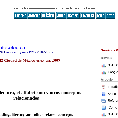
iotecológica
Servicios 
8321
versión impresa
ISSN
0187-358X
Revista
o.42 Ciudad de México ene./jun. 2007
SciELO
Google
Articulo
Españo
lectura, el alfabetismo y otros conceptos
Artícu
relacionados
Referen
Como c
ading, literacy and other related concepts
SciELO