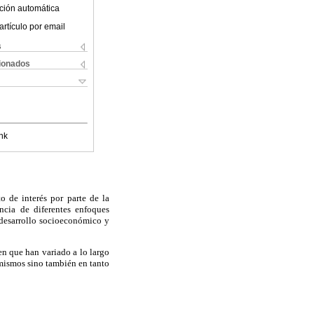
ción automática
artículo por email
s
cionados
nk
o de interés por parte de la
ncia de diferentes enfoques
l desarrollo socioeconómico y
 en que han variado a lo largo
 mismos sino también en tanto