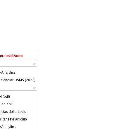
Personalizados
 Analytics
 Scholar H5M5 (
2021
)
l (pdf)
lo en XML
cias del artículo
itar este artículo
 Analytics