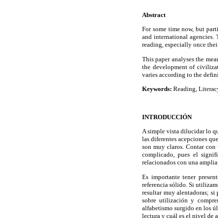
Abstract
For some time now, but parti
and international agencies. 
reading, especially once the
This paper analyses the mean
the development of civiliza
varies according to the defin
Keywords:
Reading, Literacy;
INTRODUCCIÓN
A simple vista dilucidar lo 
las diferentes acepciones que
son muy claros. Contar con 
complicado, pues el signif
relacionados con una amplia
Es importante tener presen
referencia sólido. Si utiliza
resultar muy alentadoras; si
sobre utilización y compre
alfabetismo surgido en los úl
lectura y cuál es el nivel de