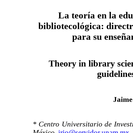
La teoría en la ed
bibliotecológica: direct
para su enseña
Theory in library scie
guidelines
Jaime
* Centro Universitario de Inves
México.
jrio@servidor.unam.mx