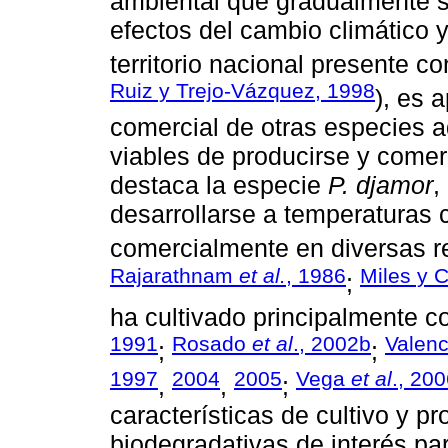
ambiental que gradualmente s
efectos del cambio climático y,
territorio nacional presente c
Ruiz y Trejo-Vázquez, 1998
), es 
comercial de otras especies a
viables de producirse y comerc
destaca la especie
P. djamor
,
desarrollarse a temperaturas c
comercialmente en diversas r
Rajarathnam
et al.
, 1986
Miles y 
;
ha cultivado principalmente c
1991
Rosado
et al
., 2002b
Valenc
;
;
1997
2004
2005
Vega
et al
., 20
,
,
;
características de cultivo y p
biodegradativas de interés par