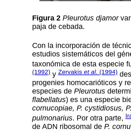
Figura 2
Pleurotus djamor
var
paja de cebada.
Con la incorporación de técni
estudios sistemáticos del gé
taxonómica de esta especie f
(1992)
Zervakis
et al
. (1994)
y
des
progenies homocarióticos y re
especies de
Pleurotus
determ
flabellatus
) es una especie bi
cornucopiae, P. cystidiosus, P.
I
pulmonarius
. Por otra parte,
de ADN ribosomal de
P. corn