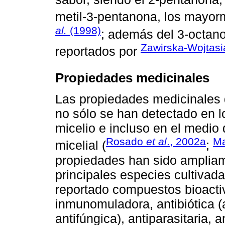
metil-3-pentanona, los mayo
al.
(1998)
; además del 3-octano
Zawirska-Wojtas
reportados por
Propiedades medicinales
Las propiedades medicinales 
no sólo se han detectado en l
micelio e incluso en el medio 
Rosado
et al
., 2002a
Ma
micelial (
;
propiedades han sido amplia
principales especies cultivad
reportado compuestos bioacti
inmunomuladora, antibiótica (a
antifúngica), antiparasitaria, a