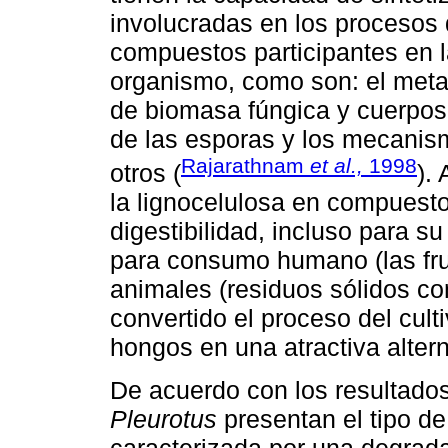
involucradas en los procesos 
compuestos participantes en l
organismo, como son: el metab
de biomasa fúngica y cuerpos 
de las esporas y los mecanism
Rajarathnam
et al.,
1998
otros (
).
la lignocelulosa en compuest
digestibilidad, incluso para 
para consumo humano (las fruc
animales (residuos sólidos co
convertido el proceso del cul
hongos en una atractiva altern
De acuerdo con los resultados
Pleurotus
presentan el tipo de
caracterizada por una degrada