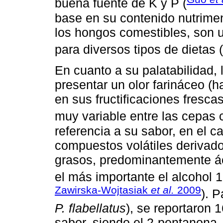
buena fuente de K y P (
base en su contenido nutrime
los hongos comestibles, son
para diversos tipos de dietas (
En cuanto a su palatabilidad, 
presentar un olor farináceo (h
en sus fructificaciones fresca
muy variable entre las cepas c
referencia a su sabor, en el 
compuestos volátiles derivad
grasos, predominantemente áci
el más importante el alcohol 1
Zawirska-Wojtasiak
et al.
2009
). 
P. flabellatus
), se reportaron 
sabor, siendo el 2-pentanona, 