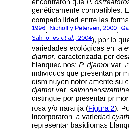
encontraron que
P. ostreator
genéticamente compatibles. E
compatibilidad entre las forma
1996
Nicholl y Petersen, 2000
Ga
,
,
Salmones
et al.,
2004
), por lo q
variedades ecológicas en la 
djamor
, caracterizada por des
blanquecinos;
P. djamor
var.
r
individuos que presentan prim
disminuyen notoriamente su c
djamor
var.
salmoneostramin
distingue por presentar primo
rosa y/o naranja (
Figura 2
). P
incorporaron la variedad
cyath
representar basidiomas blan