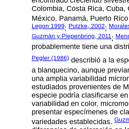
encontrado creciendo silvestre
Colombia, Costa Rica, Cuba, 
México, Panamá, Puerto Rico
Legon 1999
Putzke, 2002
Moral
;
;
Guzmán y Piepenbring, 2011
Meno
;
probablemente tiene una distr
Pegler (1986)
describió a la es
a blanquecino, aunque previ
una amplia variabilidad micro
estudiados provenientes de M
especie podría clasificarse e
variabilidad en color, micromo
presentar especímenes de clas
Guz
variedades establecidas.