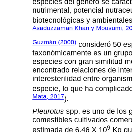
especies del género se caract
nutrimental, potencial nutrace
biotecnológicas y ambientales
Asaduzzaman Khan y Mousumi, 2
Guzmán (2000)
consideró 50 es
taxonómicamente es un grupo
especies con gran similitud 
encontrado relaciones de inte
interesterilidad entre organi
especie, lo que ha complicado
Mata, 2017
).
Pleurotus
spp. es uno de los 
comestibles cultivados comer
9
estimada de 6.46 X 10
Kg que