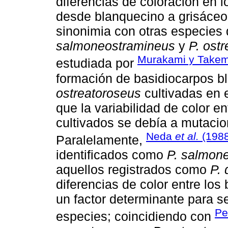
diferencias de coloración en l
desde blanquecino a grisáceo
sinonimia con otras especies
salmoneostramineus
y
P. ost
Murakami y Takem
estudiada por
formación de basidiocarpos b
ostreatoroseus
cultivadas en e
que la variabilidad de color e
cultivados se debía a mutacio
Neda
et al.
(1988
Paralelamente,
identificados como
P. salmon
aquellos registrados como
P. 
diferencias de color entre lo
un factor determinante para 
Pe
especies; coincidiendo con