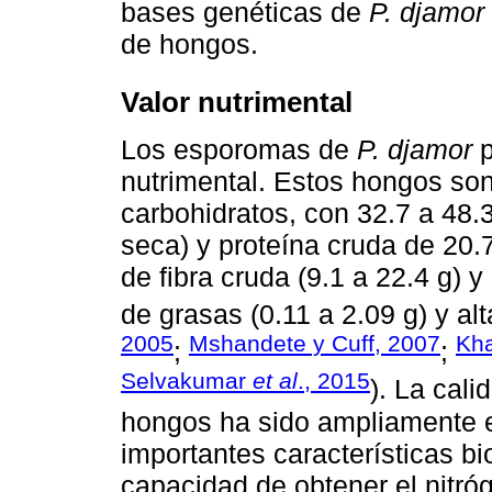
bases genéticas de
P. djamor
de hongos.
Valor nutrimental
Los esporomas de
P. djamor
p
nutrimental. Estos hongos so
carbohidratos, con 32.7 a 48.
seca) y proteína cruda de 20.
de fibra cruda (9.1 a 22.4 g) y
de grasas (0.11 a 2.09 g) y a
2005
Mshandete y Cuff, 2007
Kh
;
;
Selvakumar
et al
., 2015
). La cali
hongos ha sido ampliamente e
importantes características b
capacidad de obtener el nitró