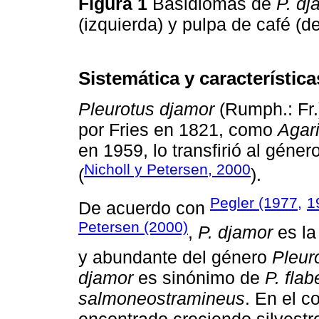
Figura 1
Basidiomas de
P. dj
(izquierda) y pulpa de café (d
Sistemática y característic
Pleurotus djamor
(Rumph.: Fr.
por Fries en 1821, como
Agar
en 1959, lo transfirió al géner
Nicholl y Petersen, 2000
(
).
Pegler (1977,
1
De acuerdo con
Petersen (2000)
,
P. djamor
es la
y abundante del género
Pleur
djamor
es sinónimo de
P. flab
salmoneostramineus
. En el c