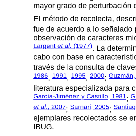
mayor grado de perturbación d
El método de recolecta, descr
fue de acuerdo a lo señalado
observación de caracteres mi
Largent
et al.
(1977)
. La determin
cabo con base en característi
través de la consulta de clave
1986
1991
1995
2000
Guzmán,
,
,
,
;
literatura especializada para 
García-Jiménez y Castillo, 1981
G
;
et al
., 2007
Sarnari, 2005
Santia
;
;
ejemplares recolectados se e
IBUG.