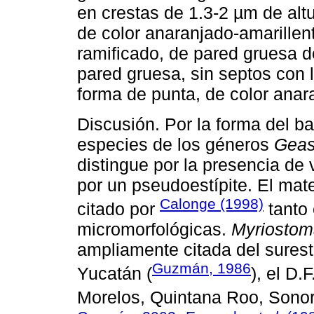
en crestas de 1.3-2 µm de alt
de color anaranjado-amarillen
ramificado, de pared gruesa d
pared gruesa, sin septos con
forma de punta, de color anara
Discusión. Por la forma del 
especies de los géneros
Geas
distingue por la presencia de 
por un pseudoestípite. El mat
Calonge (1998)
citado por
tanto 
micromorfológicas.
Myriostom
ampliamente citada del sures
Guzmán, 1986
Yucatán (
), el D.
Morelos, Quintana Roo, Sonor