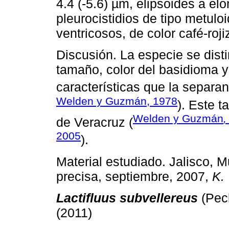
4.4 (-5.6) µm, elipsoides a elo
pleurocistidios de tipo metulo
ventricosos, de color café-roj
Discusión. La especie se dis
tamaño, color del basidioma y
características que la separa
Welden y Guzmán, 1978
). Este t
Welden y Guzmán
,
de Veracruz (
2005
).
Material estudiado. Jalisco, M
precisa, septiembre, 2007,
K.
Lactifluus subvellereus
(Pec
(2011)