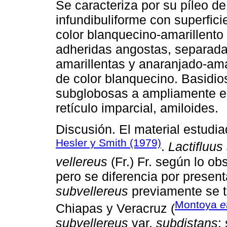
Se caracteriza por su píleo d
infundibuliforme con superfici
color blanquecino-amarillento 
adheridas angostas, separadas
amarillentas y anaranjado-ama
de color blanquecino. Basidio
subglobosas a ampliamente el
retículo imparcial, amiloides.
Discusión. El material estudi
Hesler y Smith (1979)
.
Lactifluus
vellereus
(Fr.) Fr. según lo ob
pero se diferencia por presen
subvellereus
previamente se t
Montoya
e
Chiapas y Veracruz (
subvellereus
var.
subdistans
;