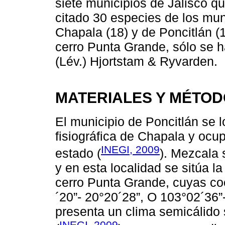
siete municipios de Jalisco q
citado 30 especies de los mun
Chapala (18) y de Poncitlán (1
cerro Punta Grande, sólo se h
(Lév.) Hjortstam & Ryvarden.
MATERIALES Y MÉTO
El municipio de Poncitlán se l
fisiográfica de Chapala y ocup
INEGI, 2009
estado (
). Mezcala 
y en esta localidad se sitúa l
cerro Punta Grande, cuyas c
´20”- 20°20´28”, O 103°02´36”
presenta un clima semicálido
INEGI, 2009