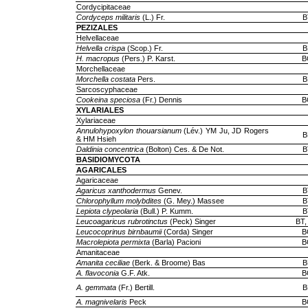
Cordycipitaceae
Cordyceps militaris
(L.) Fr.
B
PEZIZALES
Helvellaceae
Helvella crispa
(Scop.) Fr.
B
H. macropus
(Pers.) P. Karst.
B
Morchellaceae
Morchella costata
Pers.
B
Sarcoscyphaceae
Cookeina speciosa
(Fr.) Dennis
B
XYLARIALES
Xylariaceae
Annulohypoxylon thouarsianum
(Lév.) YM Ju, JD Rogers
B
& HM Hsieh
Daldinia concentrica
(Bolton) Ces. & De Not.
B
BASIDIOMYCOTA
AGARICALES
Agaricaceae
Agaricus xanthodermus
Genev.
B
Chlorophyllum molybdites
(G. Mey.) Massee
B
Lepiota clypeolaria
(Bull.) P. Kumm.
B
Leucoagaricus rubrotinctus
(Peck) Singer
BT,
Leucocoprinus birnbaumii
(Corda) Singer
B
Macrolepiota permixta
(Barla) Pacioni
B
Amanitaceae
Amanita ceciliae
(Berk. & Broome) Bas
B
A. flavoconia
G.F. Atk.
B
A. gemmata
(Fr.) Bertill.
B
A. magnivelaris
Peck
B