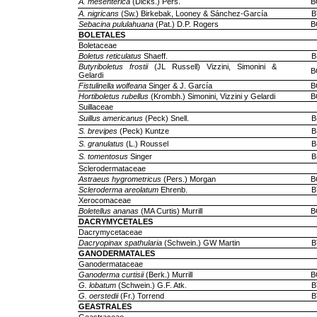
A. mesenterica
(Dicks.) Pers.
B
A. nigricans
(Sw.) Birkebak, Looney & Sánchez-García
B
Sebacina pululahuana
(Pat.) D.P. Rogers
B
BOLETALES
Boletaceae
Boletus reticulatus
Shaeff.
B
Butyriboletus frostii
(JL Russell) Vizzini, Simonini &
B
Gelardi
Fistulinella wolfeana
Singer & J. García
B
Hortiboletus rubellus
(Krombh.) Simonini, Vizzini y Gelardi
B
Suillaceae
Suillus americanus
(Peck) Snell.
B
S. brevipes
(Peck) Kuntze
B
S. granulatus
(L.) Roussel
B
S. tomentosus
Singer
B
Sclerodermataceae
Astraeus hygrometricus
(Pers.) Morgan
B
Scleroderma areolatum
Ehrenb.
B
Xerocomaceae
Boletellus ananas
(MA Curtis) Murrill
B
DACRYMYCETALES
Dacrymycetaceae
Dacryopinax spathularia
(Schwein.) GW Martin
B
GANODERMATALES
Ganodermataceae
Ganoderma curtisii
(Berk.) Murrill
B
G. lobatum
(Schwein.) G.F. Atk.
B
G. oerstedii
(Fr.) Torrend
B
GEASTRALES