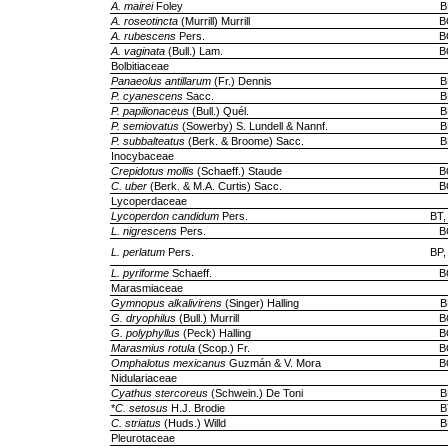
A. mairei
Foley
B
A. roseotincta
(Murrill) Murrill
B
A. rubescens
Pers.
B
A. vaginata
(Bull.) Lam.
B
Bolbitiaceae
Panaeolus antillarum
(Fr.) Dennis
B
P. cyanescens
Sacc.
B
P. papilionaceus
(Bull.) Quél.
B
P. semiovatus
(Sowerby) S. Lundell & Nannf.
B
P. subbalteatus
(Berk. & Broome) Sacc.
B
Inocybaceae
Crepidotus mollis
(Schaeff.) Staude
B
C. uber
(Berk. & M.A. Curtis) Sacc.
B
Lycoperdaceae
Lycoperdon candidum
Pers.
BT,
L. nigrescens
Pers.
B
L. perlatum
Pers.
BP,
L. pyriforme
Schaeff.
B
Marasmiaceae
Gymnopus alkalivirens
(Singer) Halling
B
G. dryophilus
(Bull.) Murrill
B
G. polyphyllus
(Peck) Halling
B
Marasmius rotula
(Scop.) Fr.
B
Omphalotus mexicanus
Guzmán & V. Mora
B
Nidulariaceae
Cyathus stercoreus
(Schwein.) De Toni
B
*
C. setosus
H.J. Brodie
B
C. striatus
(Huds.) Willd
B
Pleurotaceae