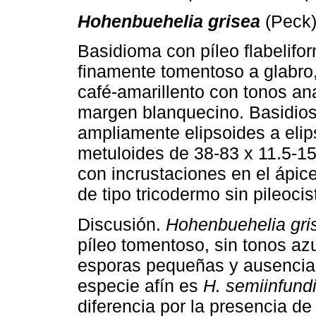
Hohenbuehelia grisea
(Peck) 
Basidioma con píleo flabelifo
finamente tomentoso a glabro,
café-amarillento con tonos an
margen blanquecino. Basidios
ampliamente elipsoides a elip
metuloides de 38-83 x 11.5-1
con incrustaciones en el ápice 
de tipo tricodermo sin pileocis
Discusión.
Hohenbuehelia gri
píleo tomentoso, sin tonos az
esporas pequeñas y ausencia 
especie afín es
H. semiinfundi
diferencia por la presencia de 