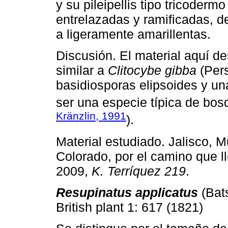
y su pileipellis tipo tricoderm
entrelazadas y ramificadas, de
a ligeramente amarillentas.
Discusión. El material aquí 
similar a
Clitocybe gibba
(Pers
basidiosporas elipsoides y una
ser una especie típica de bos
Kränzlin, 1991
).
Material estudiado. Jalisco, M
Colorado, por el camino que ll
2009,
K. Terríquez 219
.
Resupinatus applicatus
(Bat
British plant 1: 617 (1821)