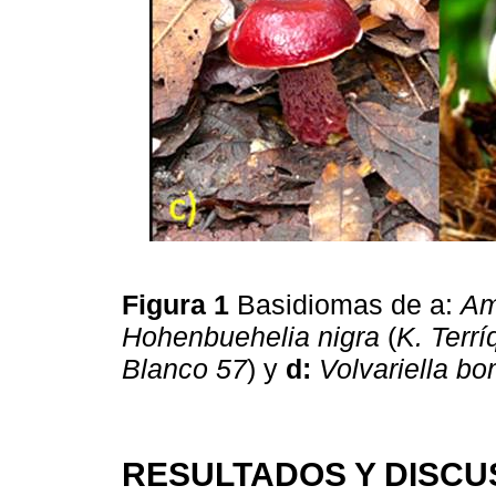
Figura 1
Basidiomas de a:
Am
Hohenbuehelia nigra
(
K. Terr
Blanco 57
) y
d:
Volvariella b
RESULTADOS Y DISCU