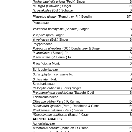
*Hohenbuehelia grisea
(Peck) Singer
B
*
H. nigra
(Schwein.) Singer
B
H. petaloides
(Bull.) Schulzer
B
Pleurotus djamor
(Rumph. ex Fr.) Boedijn
BT,
Pluteaceae
Volvariella bombycina
(Schaeff.) Singer
B
V. lepiotospora
Singer
B
V. volvacea
(Bull.) Singer
B
Polyporaceae
Polyporus alveolaris
(DC.) Bondartsev & Singer
B
P. arcularius
(Batsch) Fr.
B
P. tenuiculus
(P. Beauv.) Fr.
B
P. tricholoma
Mont.
B
Schizophyllaceae
Schizophyllum commune
Fr.
B
S. fasciatum
Pat.
B
Strophariaceae
Psilocybe cubensis
(Earle) Singer
B
Protostropharia semiglobata
(Batsch) Quél.
B
Tricholomataceae
Clitocybe gibba
(Pers.) P. Kumm.
B
*
Ossicaulis lignatilis
(Pers.) Readhead & Ginns.
B
Phyllotopsis nidulans
(Pers.) Singer
B
*
Resupinatus applicatus
(Batsch) Gray
B
AURICULARIALES
Auriculariaceae
Auricularia delicata
(Mont. ex Fr.) Henn.
B