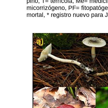
pino, T= terrícola, Me= medic
micorrizógeno, PF= fitopató
mortal, * registro nuevo para J