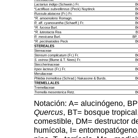
Lactarius indigo
(Schwein.) Fr.
B
*
Lactifluus subvellereus
(Peck) Nuytinck
B
Russula alutacea
(Fr.) Fr.
B
*
R. amoenolens
Romagn.
B
R.
aff.
cyanoxantha
(Schaeff.) Fr.
B
*
R. fucosa
Burl.
B
*
R. luteotacta
Rea
B
R. mexicana
Burl.
BP,
*
R. pectinatoides
Peck
B
STEREALES
Stereaceae
Stereum complicatum
(Fr.) Fr.
B
S. ostrea
(Blume & T. Nees) Fr.
B
Steccherinaceae
Irpex lacteus
(Fr.) Fr.
B
Meruliaceae
Phlebia tremellosa
(Schrad.) Nakasone & Burds.
B
TREMELLALES
Tremellaceae
Tremella mesenterica
Retz.
B
Notación: A= alucinógeno, B
Quercus
, BT= bosque tropica
comestible, DM= destructor de
humícola, I= entomopatógeno, 