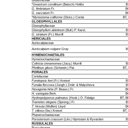
Geastraceae
*
Geastrum corollinum
(Batsch) Hollós
B
G. fimbriatum
Fr.
B
G. saccatum
Fr.
B
*
Myriostoma coliforme
(Dicks.) Corda
BT,
GLOEOPHYLLALES
Gloeophyllaceae
Gloeophyllum abietinum
(Bull.) P. Karst.
B
G. striatum
(Fr.) Murrill
B
HERICIALES
Auriscalpiaceae
Auriscalpium vulgare
Gray
B
HYMENOCHAETALES
Hymenochaetaceae
Coltricia cinnamomea
(Jacq.) Murrill
B
Phellinus gilvus
(Schwein.) Pat.
BT,
PORIALES
Coriolaceae
Fomitopsis feei
(Fr.) Kreisel
B
Funalia floccosa
(Jungh.) Zmitr. & Malysheva
B
Hexagonia hirta
(P. Beauv.) Fr.
B
H. variegata
Berk.
B
Hydnopolyporus palmatus
(Hook.) O. Fidalgo
BT, B
Trametes elegans
(Spreng.) Fr.
B
T. hirsuta
(Wulfen) Lloyd
B
T. villosa
(Sw.) Kreisel
BT,
Phanerochaetaceae
Porostereum crassum
(Lév.) Hjortstam & Ryvarden
B
RUSSULALES
Russulaceae