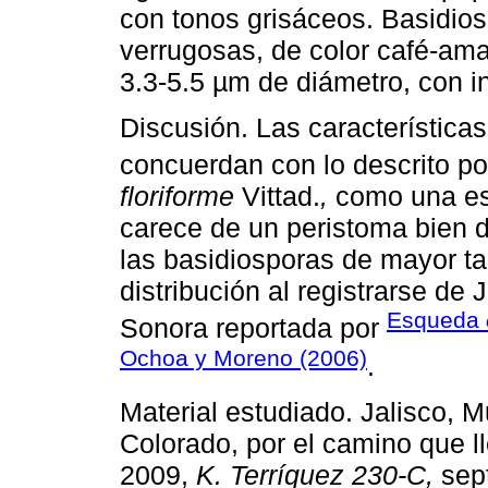
con tonos grisáceos. Basidios
verrugosas, de color café-amar
3.3-5.5 µm de diámetro, con in
Discusión. Las característica
concuerdan con lo descrito p
floriforme
Vittad.
,
como una esp
carece de un peristoma bien 
las basidiosporas de mayor t
distribución al registrarse de
Esqueda
Sonora reportada por
Ochoa y Moreno (2006)
.
Material estudiado. Jalisco, M
Colorado, por el camino que ll
2009,
K. Terríquez 230-C,
sep