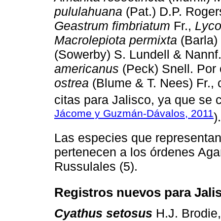
pululahuana
(Pat.) D.P. Roger
Geastrum fimbriatum
Fr.,
Lyco
Macrolepiota permixta
(Barla)
(Sowerby) S. Lundell & Nannf
americanus
(Peck) Snell. Por
ostrea
(Blume & T. Nees) Fr.,
citas para Jalisco, ya que se
Jácome y Guzmán-Dávalos, 2011
).
Las especies que representan 
pertenecen a los órdenes Agari
Russulales (5).
Registros nuevos para Jali
Cyathus setosus
H.J. Brodie,