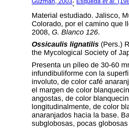
Guzmán, 2003
Esqueda
et al.
(19
;
Material estudiado. Jalisco, M
Colorado, por el camino que ll
2008,
G. Blanco 126
.
Ossicaulis lignatilis
(Pers.) 
the Mycological Society of Ja
Presenta un píleo de 30-60 m
infundibuliforme con la superf
involuto, de color café anaran
el margen de color blanqueci
angostas, de color blanquecino
longitudinalmente, de color b
anaranjados hacia la base. Ba
subglobosas, pocas globosas y