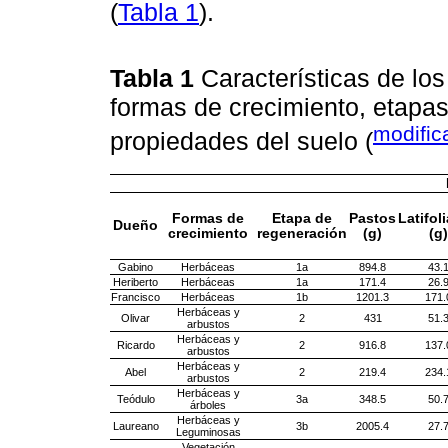
(
Tabla 1
).
Tabla 1
Características de los
formas de crecimiento, etapa
modific
propiedades del suelo (
Formas de
Etapa de
Pastos
Latifol
Dueño
crecimiento
regeneración
(g)
(g)
Gabino
Herbáceas
1a
894.8
43.
Heriberto
Herbáceas
1a
171.4
26.
Francisco
Herbáceas
1b
1201.3
171.
Herbáceas y
Olivar
2
431
51.
arbustos
Herbáceas y
Ricardo
2
916.8
137.
arbustos
Herbáceas y
Abel
2
219.4
234.
arbustos
Herbáceas y
Teódulo
3a
348.5
50.
árboles
Herbáceas y
Laureano
3b
2005.4
27.
Leguminosas
Vegetación