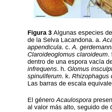
Figura 3
Algunas especies de
de la Selva Lacandona. a.
Aca
appendicula
. c.
A. gerdemanni
Claroideoglomus claroideum
.
dentro de una espora vacía d
infrequens
. h.
Glomus insculp
spinuliferum
. k.
Rhizophagus 
Las barras de escala equival
El género
Acaulospora
presen
al valor más alto, seguido de