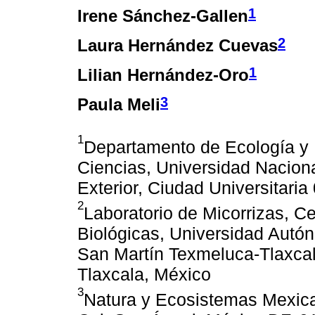
1
Irene Sánchez-Gallen
2
Laura Hernández Cuevas
1
Lilian Hernández-Oro
3
Paula Meli
1
Departamento de Ecología y 
Ciencias, Universidad Nacion
Exterior, Ciudad Universitari
2
Laboratorio de Micorrizas, C
Biológicas, Universidad Autó
San Martín Texmeluca-Tlaxcala
Tlaxcala, México
3
Natura y Ecosistemas Mexica