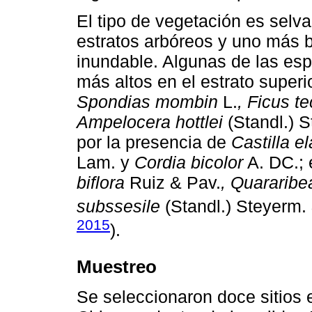
El tipo de vegetación es selva
estratos arbóreos y uno más b
inundable. Algunas de las esp
más altos en el estrato super
Spondias mombin
L.
, Ficus t
Ampelocera hottlei
(Standl.) S
por la presencia de
Castilla el
Lam. y
Cordia bicolor
A. DC.; 
biflora
Ruiz & Pav.
, Quararibe
subssesile
(Standl.) Steyerm. 
2015
).
Muestreo
Se seleccionaron doce sitios 