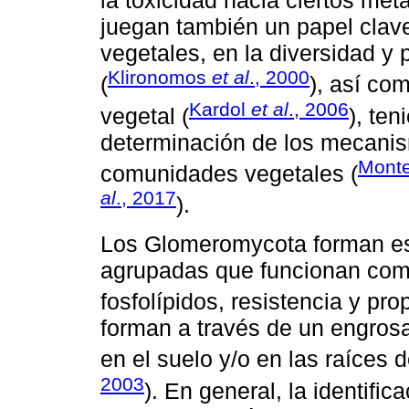
la toxicidad hacia ciertos meta
juegan también un papel clav
vegetales, en la diversidad y
Klironomos
et al
., 2000
(
), así co
Kardol
et al
., 2006
vegetal (
), te
determinación de los mecanis
Monte
comunidades vegetales (
al
., 2017
).
Los Glomeromycota forman esp
agrupadas que funcionan com
fosfolípidos, resistencia y pro
forman a través de un engros
en el suelo y/o en las raíces d
2003
). En general, la identif