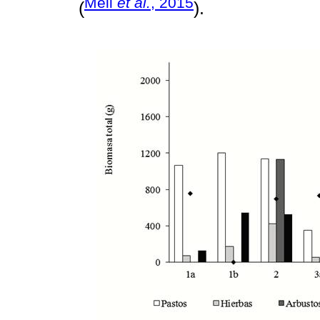
Meli
et al.
, 2015
(
).