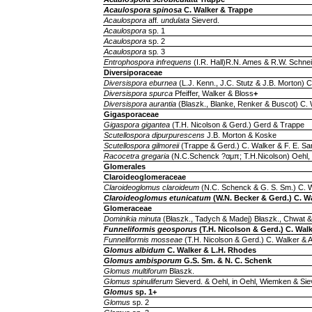
Acaulospora spinosa
C. Walker & Trappe
Acaulospora
aff
. undulata
Sieverd.
Acaulospora
sp. 1
Acaulospora
sp. 2
Acaulospora
sp
.
3
Entrophospora infrequens
(I.R. Hall)R.N. Ames & R.W. Schne
Diversiporaceae
Diversispora eburnea
(L.J. Kenn., J.C. Stutz & J.B. Morton) 
Diversispora spurca
Pfeiffer, Walker & Bloss
+
Diversispora aurantia
(Blaszk., Blanke, Renker & Buscot) C. 
Gigasporaceae
Gigaspora gigantea
(T.H. Nicolson & Gerd.) Gerd & Trappe
Scutellospora dipurpurescens
J.B. Morton & Koske
Scutellospora gilmoreii
(Trappe & Gerd.) C. Walker & F. E. Sa
Racocetra gregaria
(N.C.Schenck ?αμπ; T.H.Nicolson) Oehl,
Glomerales
Claroideoglomeraceae
Claroideoglomus claroideum
(N.C. Schenck & G. S. Sm.) C. W
Claroideoglomus etunicatum
(W.N. Becker & Gerd.) C. W
Glomeraceae
Dominikia minuta
(Błaszk., Tadych & Madej) Błaszk., Chwat 
Funneliformis geosporus
(T.H. Nicolson & Gerd.) C. Wal
Funneliformis mosseae
(T.H. Nicolson & Gerd.) C. Walker & 
Glomus albidum
C. Walker & L.H. Rhodes
Glomus ambisporum
G.S. Sm. & N. C. Schenk
Glomus multiforum
Blaszk.
Glomus spinuliferum
Sieverd. & Oehl, in Oehl, Wiemken & Sie
Glomus
sp. 1+
Glomus
sp. 2