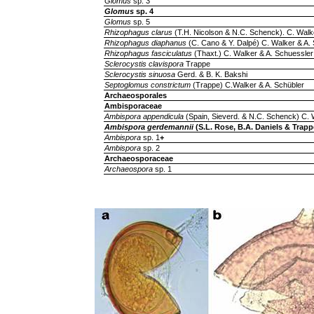
Glomus
sp. 3
Glomus
sp. 4
Glomus
sp. 5
Rhizophagus clarus
(T.H. Nicolson & N.C. Schenck). C. Walk
Rhizophagus diaphanus
(C. Cano & Y. Dalpé) C. Walker & A.
Rhizophagus fasciculatus
(Thaxt.) C. Walker & A. Schuessler
Sclerocystis clavispora
Trappe
Sclerocystis sinuosa
Gerd. & B. K. Bakshi
Septoglomus constrictum
(Trappe) C.Walker & A. Schübler
Archaeosporales
Ambisporaceae
Ambispora appendicula
(Spain, Sieverd. & N.C. Schenck) C. 
Ambispora gerdemannii
(S.L. Rose, B.A. Daniels & Trapp
Ambispora
sp. 1
+
Ambispora
sp. 2
Archaeosporaceae
Archaeospora
sp. 1