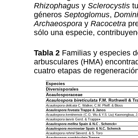
Rhizophagus
y
Sclerocystis
tu
géneros
Septoglomus
,
Domini
Archaeospora
y
Racocetra
pre
sólo una especie, contribuye
Tabla 2
Familias y especies 
arbusculares (HMA) encontrad
cuatro etapas de regeneració
Especies
Diversisporales
Acaulosporaceae
Acaulospora bireticulata
F.M. Rothwell & Tr
Acaulospora delicata
C. Walker, C.M. Pfeiff. & Bloss
Acaulospora foveata
Trappe & Janos
Acaulospora kentinensis
(C.G. Wu & Y.S. Liu) Kaonongbua, J
Acaulospora laevis
Gerd. & Trappe
+
Acaulospora mellea
Spain & N.C . Schenck+
Acaulospora morrowiae
Spain & N.C. Schenck
Acaulospora rehmii
Sieverd. & S. Toro
Acaulospora scrobiculata
Trappe