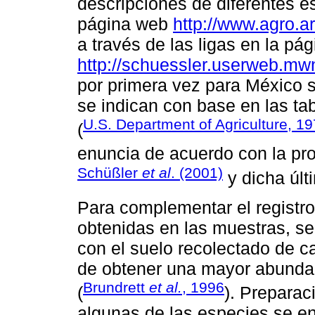
descripciones de diferentes 
página web
http://www.agro.a
a través de las ligas en la pá
http://schuessler.userweb.mw
por primera vez para México s
se indican con base en las ta
U.S. Department of Agriculture, 1
(
enuncia de acuerdo con la pr
Schüßler
et al
. (2001)
y dicha últ
Para complementar el registro
obtenidas en las muestras, s
con el suelo recolectado de ca
de obtener una mayor abundan
Brundrett
et al.
, 1996
(
). Prepara
algunas de las especies se e