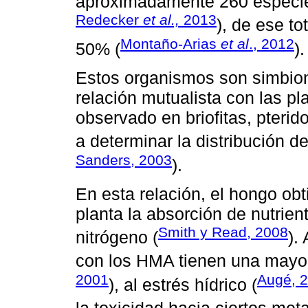
aproximadamente 260 especie
Redecker
et al.,
2013
), de ese to
Montaño-Arias
et al
., 2012
50% (
).
Estos organismos son simbion
relación mutualista con las pl
observado en briofitas, pterid
a determinar la distribución de
Sanders, 2003
).
En esta relación, el hongo obt
planta la absorción de nutrien
Smith y Read, 2008
nitrógeno (
).
con los HMA tienen una mayor
2001
Augé, 
), al estrés hídrico (