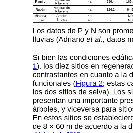
Ramiro
4a
236.4
166.
Ribereña
Vegetación
Rubén
4a
124.1
94.
Ribereña
Miranda
Árboles
4b
-
ND
José
Árboles
4b
-
ND
Los datos de P y N son prome
lluvias (Adriano
et al.,
datos n
Si bien las condiciones edáfic
1
), los diez sitios en regener
contrastantes en cuanto a la 
funcionales (
Figura 2
; estas c
los dos sitios de selva). Los 
presentan una importante pre
árboles, y viceversa para sit
En estos sitios se establecier
de 8 × 60 m de acuerdo a la d