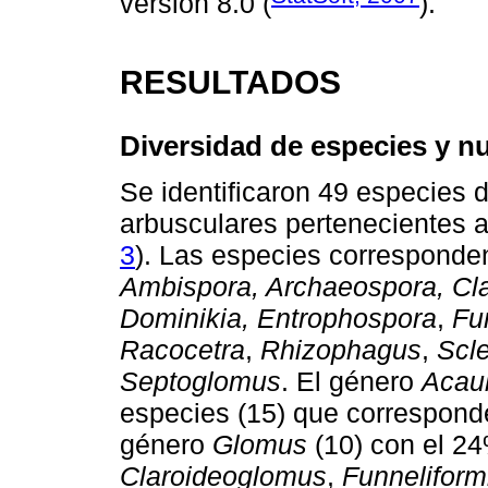
versión 8.0 (
).
RESULTADOS
Diversidad de especies y n
Se identificaron 49 especies
arbusculares pertenecientes 
3
). Las especies corresponde
Ambispora, Archaeospora, Cla
Dominikia, Entrophospora
,
Fu
Racocetra
,
Rhizophagus
,
Scle
Septoglomus
. El género
Acau
especies (15) que corresponde
género
Glomus
(10) con el 2
Claroideoglomus
,
Funneliform