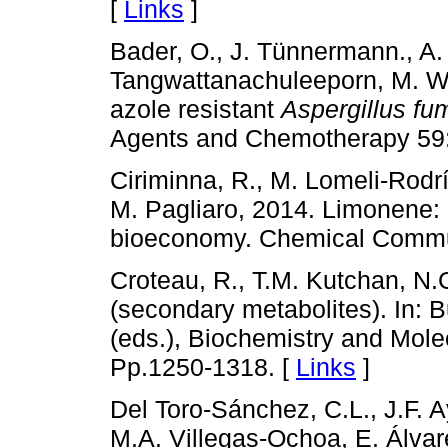
[
Links
]
Bader, O., J. Tünnermann., A
Tangwattanachuleeporn, M. We
azole resistant
Aspergillus fu
Agents and Chemotherapy 59:
Ciriminna, R., M. Lomeli-Rodr
M. Pagliaro, 2014. Limonene: 
bioeconomy. Chemical Commun
Croteau, R., T.M. Kutchan, N.
(secondary metabolites). In: 
(eds.), Biochemistry and Molec
Pp.1250-1318. [
Links
]
Del Toro-Sánchez, C.L., J.F. 
M.A. Villegas-Ochoa, E. Álvare