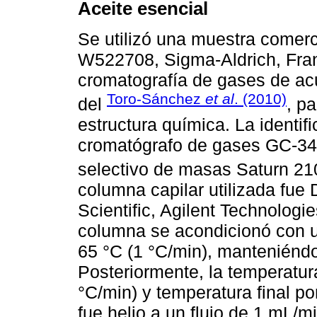
Aceite esencial
Se utilizó una muestra comerc
W522708, Sigma-Aldrich, Franc
cromatografía de gases de acu
Toro-Sánchez
et al
. (2010)
del
, p
estructura química. La identifi
cromatógrafo de gases GC-34
selectivo de masas Saturn 21
columna capilar utilizada fue
Scientific, Agilent Technolog
columna se acondicionó con u
65 °C (1 °C/min), manteniéndo
Posteriormente, la temperatur
°C/min) y temperatura final po
fue helio a un flujo de 1 mL/m