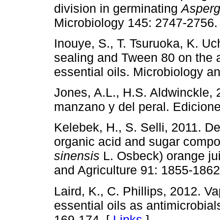
division in germinating
Asperg
Microbiology 145: 2747-2756.
Inouye, S., T. Tsuruoka, K. Uc
sealing and Tween 80 on the an
essential oils. Microbiology 
Jones, A.L., H.S. Aldwinckle,
manzano y del peral. Edicion
Kelebek, H., S. Selli, 2011. De
organic acid and sugar compon
sinensis
L. Osbeck) orange jui
and Agriculture 91: 1855-1862
Laird, K., C. Phillips, 2012. V
essential oils as antimicrobial
169-174. [
Links
]