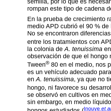
semilla, por lo que es necesa
rompan este tipo de cadena de
En la prueba de crecimiento ra
medio APD cubrió el 90 % de l
No se encontraron diferencias 
entre los tratamientos con 
la colonia de
A. tenuissima
en
observación de que el hongo n
®
Tween
80 en el medio, nos p
es un vehículo adecuado para 
en
A. tenuissima
, ya que no t
hongo, ni favorece su desarrol
se observó en cultivos en me
sin embargo, en medio líquido 
Inouye
et a
hongos estudiados (