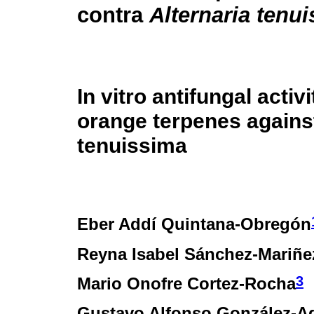
contra
Alternaria tenu
In vitro antifungal activ
orange terpenes against
tenuissima
Eber Addí Quintana-Obregón
Reyna Isabel Sánchez-Mariñe
3
Mario Onofre Cortez-Rocha
Gustavo Alfonso González-Ag