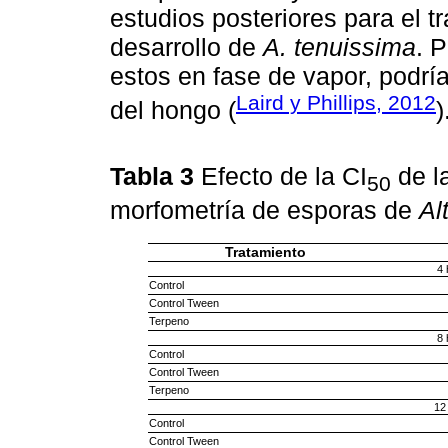
estudios posteriores para el t
desarrollo de
A. tenuissima
. P
estos en fase de vapor, podría
Laird y Phillips, 2012
del hongo (
)
Tabla 3
Efecto de la CI
de l
50
morfometría de esporas de
Al
Tratamiento
4 
Control
Control Tween
Terpeno
8 
Control
Control Tween
Terpeno
12
Control
Control Tween