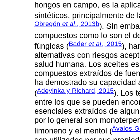
hongos en campo, es la apli
sintéticos, principalmente de l
Obregón
et al
., 2013b
). Sin emba
compuestos como lo son el de
Bader
et al
., 2015
fúngicas (
), h
alternativas con riesgos acep
salud humana. Los aceites es
compuestos extraídos de fuent
ha demostrado su capacidad a
Adeyinka y Richard, 2015
(
). Los
entre los que se pueden enco
esenciales extraídos de algun
por lo general son monoterpe
Ávalos-Ga
limoneno y el mentol (
son utilizados por sus propie