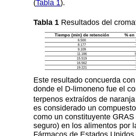
(
Tabla 1
).
Tabla 1
Resultados del crom
Tiempo (min) de retención
% en 
6.500
8.177
9.109
11.186
15.519
16.562
19.221
Este resultado concuerda con 
donde el D-limoneno fue el c
terpenos extraídos de naranja
es considerado un compuesto 
como un constituyente GRAS 
seguro) en los alimentos por 
Fármacos de Estados Unidos 