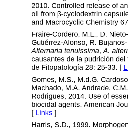
2010. Controlled release of an
oil from β-cyclodextrin capsu
and Macrocyclic Chemistry 67
Fraire-Cordero, M.L., D. Niet
Gutiérrez-Alonso, R. Bujanos
Alternaria tenuissima
,
A. alter
causantes de la pudrición del 
de Fitopatología 28: 25-33. [
L
Gomes, M.S., M.d.G. Cardoso, 
Machado, M.A. Andrade, C.M.O
Rodrigues, 2014. Use of essent
biocidal agents. American Jou
[
Links
]
Harris, S.D., 1999. Morphogen