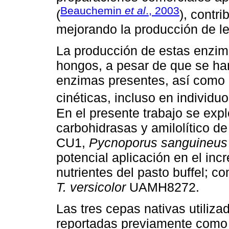
Beauchemin
et al
., 2003
(
), contr
mejorando la producción de le
La producción de estas enzim
hongos, a pesar de que se han
enzimas presentes, así como 
cinéticas, incluso en individu
En el presente trabajo se explo
carbohidrasas y amilolítico d
CU1,
Pycnoporus sanguineus
potencial aplicación en el inc
nutrientes del pasto buffel; c
T. versicolor
UAMH8272.
Las tres cepas nativas utiliza
reportadas previamente como 