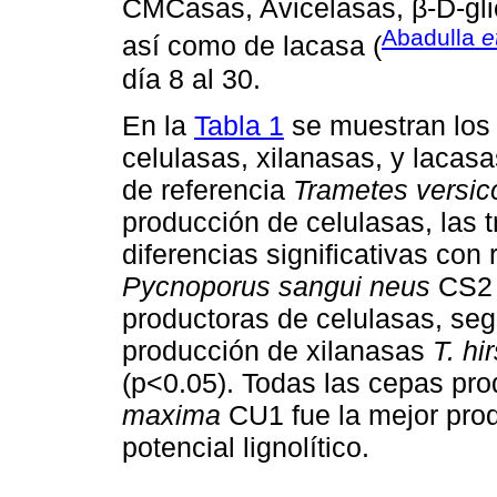
CMCasas, Avicelasas, β-D-gli
Abadulla
e
así como de lacasa (
día 8 al 30.
En la
Tabla 1
se muestran los 
celulasas, xilanasas, y lacasa
de referencia
Trametes versic
producción de celulasas, las 
diferencias significativas con
Pycnoporus sangui neus
CS2
productoras de celulasas, se
producción de xilanasas
T. hi
(p<0.05). Todas las cepas pr
maxima
CU1 fue la mejor prod
potencial lignolítico.