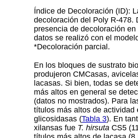
Índice de Decoloración (ID): 
decoloración del Poly R-478.
presencia de decoloración en 
datos se realizó con el model
*Decoloración parcial.
En los bloques de sustrato bi
produjeron CMCasas, avicelas
lacasas. Si bien, todas se detec
más altos en general se detec
(datos no mostrados). Para la
títulos más altos de actividad
glicosidasas (
Tabla 3
). En tan
xilansas fue
T. hirsuta
CS5 (11
títulos más altos de lacasa (8