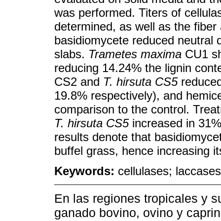
was performed. Titers of cellul
determined, as well as the fiber
basidiomycete reduced neutral d
slabs.
Trametes maxima
CU1 sho
reducing 14.24% the lignin cont
CS2 and
T. hirsuta CS5
reduced 
19.8% respectively), and hemice
comparison to the control. Trea
T. hirsuta CS5
increased in 31% 
results denote that basidiomycete
buffel grass, hence increasing its
Keywords:
cellulases; laccase
En las regiones tropicales y s
ganado bovino, ovino y caprin