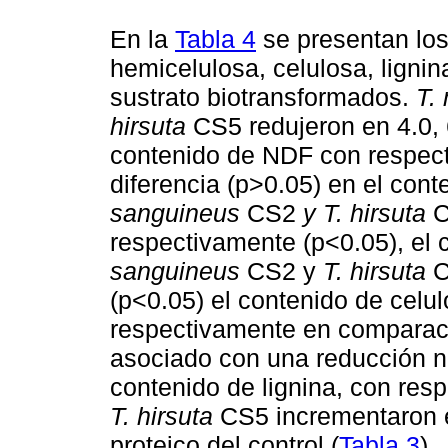
En la
Tabla 4
se presentan los
hemicelulosa, celulosa, lignin
sustrato biotransformados.
T.
hirsuta
CS5 redujeron en 4.0, 
contenido de NDF con respect
diferencia (p>0.05) en el con
sanguineus
CS2
y T. hirsuta
C
respectivamente (p<0.05), el
sanguineus
CS2 y
T. hirsuta
C
(p<0.05) el contenido de celu
respectivamente en comparaci
asociado con una reducción n
contenido de lignina, con resp
T. hirsuta
CS5 incrementaron e
proteico del control (
Tabla 3
).