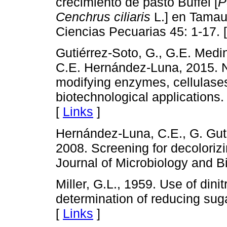
crecimiento de pasto Buffel [
P
Cenchrus ciliaris
L.] en Tamau
Ciencias Pecuarias 45: 1-17. 
Gutiérrez-Soto, G., G.E. Medi
C.E. Hernández-Luna, 2015. Na
modifying enzymes, cellulases
biotechnological applications
[
Links
]
Hernández-Luna, C.E., G. Gut
2008. Screening for decoloriz
Journal of Microbiology and B
Miller, G.L., 1959. Use of dinit
determination of reducing suga
[
Links
]