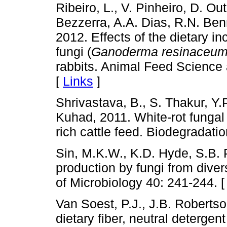
Ribeiro, L., V. Pinheiro, D. O
Bezzerra, A.A. Dias, R.N. Be
2012. Effects of the dietary in
fungi (
Ganoderma resinaceu
rabbits. Animal Feed Science
[
Links
]
Shrivastava, B., S. Thakur, Y.
Kuhad, 2011. White-rot fungal
rich cattle feed. Biodegradati
Sin, M.K.W., K.D. Hyde, S.B.
production by fungi from diver
of Microbiology 40: 241-244. 
Van Soest, P.J., J.B. Roberts
dietary fiber, neutral detergen