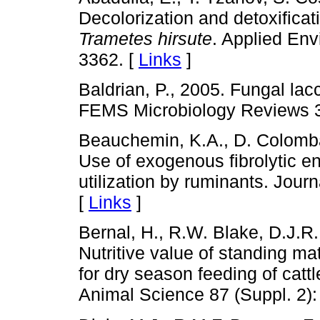
Decolorization and detoxificat
Trametes hirsute
. Applied Env
3362. [
Links
]
Baldrian, P., 2005. Fungal la
FEMS Microbiology Reviews 3
Beauchemin, K.A., D. Colomba
Use of exogenous fibrolytic 
utilization by ruminants. Jour
[
Links
]
Bernal, H., R.W. Blake, D.J.
Nutritive value of standing mat
for dry season feeding of catt
Animal Science 87 (Suppl. 2): 