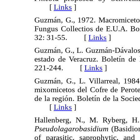
[
Links
]
Guzmán, G., 1972. Macromicetos
Fungus Collectios de E.U.A. Bo
32: 31-55. [
Links
]
Guzmán, G., L. Guzmán-Dávalos,
estado de Veracruz. Boletín de
221-244. [
Links
]
Guzmán, G., L. Villarreal, 1984
mixomicetos del Cofre de Perote,
de la región. Boletín de la Soc
[
Links
]
Hallenberg, N., M. Ryberg, H
Pseudolagarobasidium
(Basidiom
of parasitic, saprophytic, and