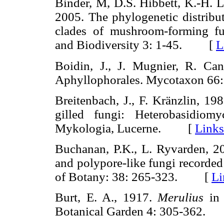
Binder, M, D.S. Hibbett, K.-H. L
2005. The phylogenetic distribut
clades of mushroom-forming fu
and Biodiversity 3: 1-45. [
L
Boidin, J., J. Mugnier, R. Ca
Aphyllophorales. Mycotaxon 
Breitenbach, J., F. Kränzlin, 1
gilled fungi: Heterobasidiomy
Mykologia, Lucerne. [
Links
Buchanan, P.K., L. Ryvarden, 20
and polypore-like fungi recorde
of Botany: 38: 265-323. [
Li
Burt, E. A., 1917.
Merulius
in 
Botanical Garden 4: 305-362