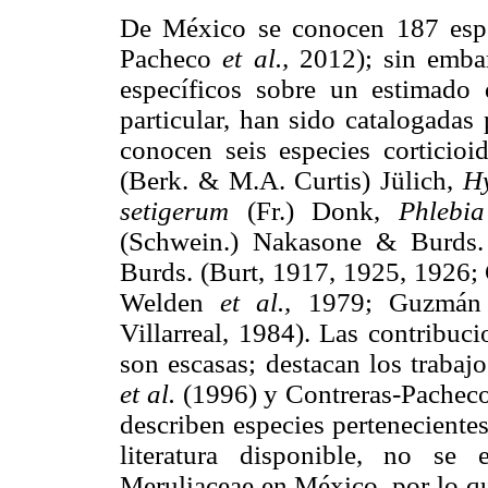
De México se conocen 187 espec
Pacheco
et al.,
2012); sin embar
específicos sobre un estimado 
particular, han sido catalogadas 
conocen seis especies corticioi
(Berk. & M.A. Curtis) Jülich,
H
setigerum
(Fr.) Donk,
Phlebia
(Schwein.) Nakasone & Burds
Burds. (Burt, 1917, 1925, 1926
Welden
et al.,
1979; Guzmán 
Villarreal, 1984). Las contribuc
son escasas; destacan los traba
et al.
(1996) y Contreras-Pachec
describen especies perteneciente
literatura disponible, no se 
Meruliaceae en México, por lo q