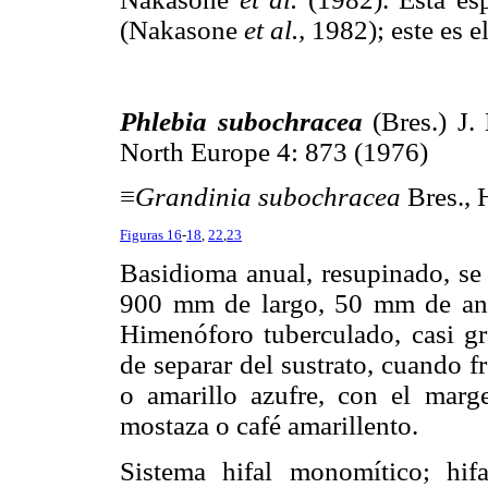
(Nakasone
et al.,
1982); este es e
Phlebia subochracea
(Bres.) J.
North Europe 4: 873 (1976)
≡
Grandinia subochracea
Bres., 
Figuras 16
-
18
,
22
,
23
Basidioma anual, resupinado, se 
900 mm de largo, 50 mm de anc
Himenóforo tuberculado, casi gra
de separar del sustrato, cuando f
o amarillo azufre, con el marg
mostaza o café amarillento.
Sistema hifal monomítico; hifa