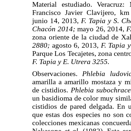
Material estudiado. Veracruz:
Francisco Javier Clavijero, km
junio 14, 2013,
F. Tapia y S. C
Chacón 2014;
mayo 26, 2014,
F
zona oriente de la ciudad de Xa
2880;
agosto 6, 2013,
F. Tapia 
Parque Los Tecajetes, zona centr
F. Tapia y E. Utrera 3255.
Observaciones.
Phlebia ludovi
amarilla a amarillo mostaza y m
de cistidios.
Phlebia subochrac
un basidioma de color muy simila
cistidios de pared delgada. En u
que estas dos especies no son 
colecciones mexicanas concuerda
Nakasone
et al.
(1982). Esta es