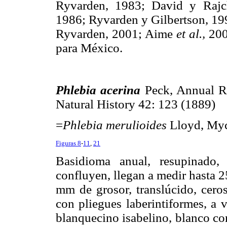
Ryvarden, 1983; David y Rajc
1986; Ryvarden y Gilbertson, 1
Ryvarden, 2001; Aime
et al.,
200
para México.
Phlebia acerina
Peck, Annual R
Natural History 42: 123 (1889)
=
Phlebia merulioides
Lloyd, Myco
Figuras 8
-
11
,
21
Basidioma anual, resupinado,
confluyen, llegan a medir hasta 
mm de grosor, translúcido, cero
con pliegues laberintiformes, a 
blanquecino isabelino, blanco co