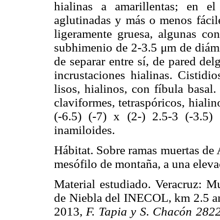
hialinas a amarillentas; en 
aglutinadas y más o menos fácile
ligeramente gruesa, algunas con
subhimenio de 2-3.5 μm de diám.
de separar entre sí, de pared del
incrustaciones hialinas. Cistidi
lisos, hialinos, con fíbula basa
claviformes, tetraspóricos, hiali
(-6.5) (-7) x (2-) 2.5-3 (-3.5) 
inamiloides.
Hábitat. Sobre ramas muertas de 
mesófilo de montaña, a una eleva
Material estudiado. Veracruz: M
de Niebla del INECOL, km 2.5 ant
2013,
F. Tapia y S. Chacón 2822