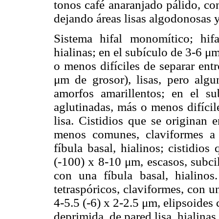
tonos café anaranjado pálido, co
dejando áreas lisas algodonosas y
Sistema hifal monomítico; hifa
hialinas; en el subículo de 3-6 μ
o menos difíciles de separar entr
μm de grosor), lisas, pero algun
amorfos amarillentos; en el 
aglutinadas, más o menos difícil
lisa. Cistidios que se originan
menos comunes, claviformes a 
fíbula basal, hialinos; cistidio
(-100) x 8-10 μm, escasos, subci
con una fíbula basal, hialino
tetraspóricos, claviformes, con u
4-5.5 (-6) x 2-2.5 μm, elipsoides
deprimida, de pared lisa, hialinas