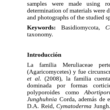
samples were made using rou
determination of materials were d
and photographs of the studied sp
Keywords:
Basidiomycota,
C
taxonomy.
Introducción
La familia Meruliaceae per
(Agaricomycetes) y fue circunsc
et al.
(2008), la familia cuent
dominada por formas cortici
polyporoides como
Abortipor
Junghuhnia
Corda, además de e
D.A. Reid,
Cymatoderma
Jungh