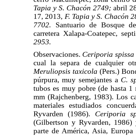
Tapia y S. Chacón 2749;
abril 2
17, 2013,
F. Tapia y S. Chacón 2
7702.
Santuario de Bosque de
carretera Xalapa-Coatepec, sep
2953.
Observaciones.
Ceriporia spissa
cual la separa de cualquier o
Meruliopsis taxicola
(Pers.) Bond
púrpura, muy semejantes a
C. s
tubos es muy pobre (de hasta 1 
mm (Rajchenberg, 1983). Los ca
materiales estudiados concuer
Ryvarden (1986).
Ceriporia sp
(Gilbertson y Ryvarden, 1986) 
parte de América, Asia, Europa 