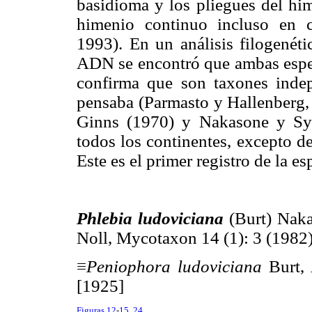
basidioma y los pliegues del hi
himenio continuo incluso en 
1993). En un análisis filogenét
ADN se encontró que ambas especi
confirma que son taxones inde
pensaba (Parmasto y Hallenberg, 
Ginns (1970) y Nakasone y Syt
todos los continentes, excepto d
Este es el primer registro de la e
Phlebia ludoviciana
(Burt) Nak
Noll, Mycotaxon 14 (1): 3 (1982
≡
Peniophora ludoviciana
Burt, 
[1925]
Figuras 12
-
15
,
24