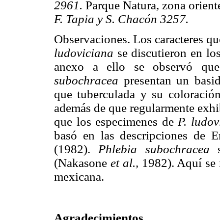
2961.
Parque Natura, zona oriente
F. Tapia y S. Chacón 3257.
Observaciones. Los caracteres qu
ludoviciana
se discutieron en lo
anexo a ello se observó qu
subochracea
presentan un basid
que tuberculada y su coloración
además de que regularmente exhib
que los especimenes de
P. ludov
basó en las descripciones de 
(1982).
Phlebia subochracea
s
(Nakasone
et al.,
1982). Aquí se r
mexicana.
Agradecimientos