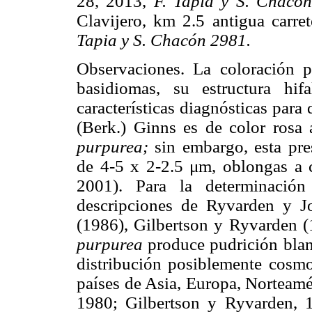
28, 2013,
F. Tapia y S. Chacó
Clavijero, km 2.5 antigua carr
Tapia y S. Chacón 2981.
Observaciones. La coloración p
basidiomas, su estructura hif
características diagnósticas para
(Berk.) Ginns es de color rosa
purpurea;
sin embargo, esta pre
de 4-5 x 2-2.5 μm, oblongas a c
2001). Para la determinación
descripciones de Ryvarden y J
(1986), Gilbertson y Ryvarden 
purpurea
produce pudrición blan
distribución posiblemente cosmo
países de Asia, Europa, Norteam
1980; Gilbertson y Ryvarden,