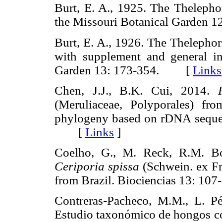
Burt, E. A., 1925. The Thelepho
the Missouri Botanical Garde
Burt, E. A., 1926. The Thelepho
with supplement and general in
Garden 13: 173-354. [
Links
Chen, J.J., B.K. Cui, 2014.
(Meruliaceae, Polyporales) fr
phylogeny based on rDNA sequen
[
Links
]
Coelho, G., M. Reck, R.M. Bor
Ceriporia spissa
(Schwein. ex Fr.
from Brazil. Biociencias 13: 
Contreras-Pacheco, M.M., L. Pé
Estudio taxonómico de hongos c