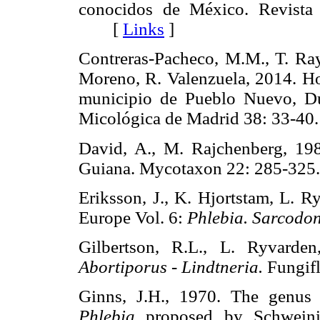
conocidos de México. Revista
[
Links
]
Contreras-Pacheco, M.M., T. Ra
Moreno, R. Valenzuela, 2014. Ho
municipio de Pueblo Nuevo, Du
Micológica de Madrid 38: 33
David, A., M. Rajchenberg, 198
Guiana. Mycotaxon 22: 285-
Eriksson, J., K. Hjortstam, L. R
Europe Vol. 6:
Phlebia. Sarcodon
Gilbertson, R.L., L. Ryvarde
Abortiporus - Lindtneria.
Fungif
Ginns, J.H., 1970. The genu
Phlebia
proposed by Schweini