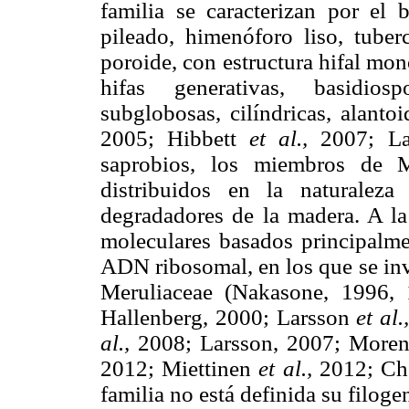
familia se caracterizan por el 
pileado, himenóforo liso, tuber
poroide, con estructura hifal mon
hifas generativas, basidiosp
subglobosas, cilíndricas, alanto
2005; Hibbett
et al.,
2007; La
saprobios, los miembros de M
distribuidos en la naturalez
degradadores de la madera. A la
moleculares basados principalm
ADN ribosomal, en los que se inv
Meruliaceae (Nakasone, 1996,
Hallenberg, 2000; Larsson
et al.
al.,
2008; Larsson, 2007; More
2012; Miettinen
et al.,
2012; Che
familia no está definida su filoge