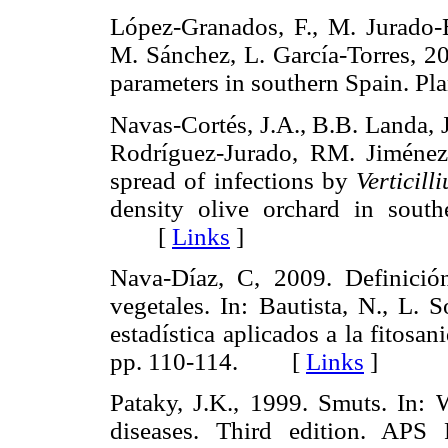
López-Granados, F., M. Jurado-E
M. Sánchez, L. García-Torres, 200
parameters in southern Spain. 
Navas-Cortés, J.A., B.B. Landa, 
Rodríguez-Jurado, RM. Jiménez-
spread of infections by
Verticill
density olive orchard in sout
[
Links
]
Nava-Díaz, C, 2009. Definició
vegetales. In: Bautista, N., L. 
estadística aplicados a la fitos
pp. 110-114. [
Links
]
Pataky, J.K., 1999. Smuts. In:
diseases. Third edition. APS 