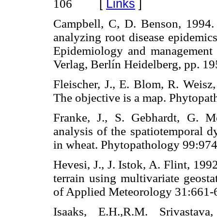
[
Links
]
106
Campbell, C, D. Benson, 1994. 
analyzing root disease epidemics
Epidemiology and management of 
Verlag, Berlín Heidelberg, pp
Fleischer, J., E. Blom, R. Weis
The objective is a map. Phyto
Franke, J., S. Gebhardt, G. Me
analysis of the spatiotemporal 
in wheat. Phytopathology 99
Hevesi, J., J. Istok, A. Flint, 19
terrain using multivariate geostat
of Applied Meteorology 31:6
Isaaks, E.H.,R.M. Srivastav