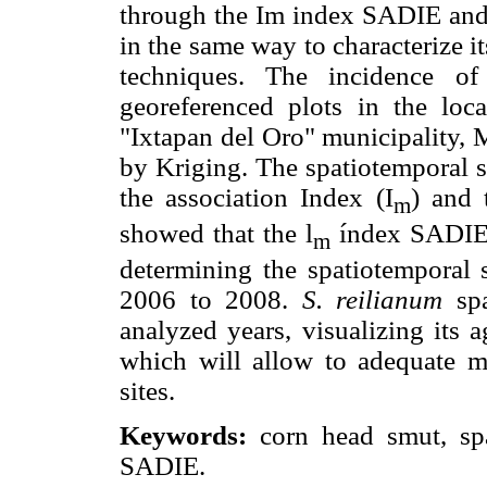
through the Im index SADIE and 
in the same way to characterize it
techniques. The incidence o
georeferenced plots in the loc
"Ixtapan del Oro" municipality,
by Kriging. The spatiotemporal s
the association Index (I
) and 
m
showed that the l
índex SADIE 
m
determining the spatiotemporal s
2006 to 2008.
S. reilianum
spa
analyzed years, visualizing its 
which will allow to adequate m
sites.
Keywords:
corn head smut, spat
SADIE.