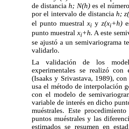
de distancia
h; N(h)
es el número
por el intervalo de distancia
h; z
el punto muestral
x
y
z(x
+h)
es
i
i
punto muestral
x
+h.
A este semi
i
se ajustó a un semivariograma te
validarlo.
La validación de los model
experimentales se realizó con 
(Isaaks y Srivastava, 1989), con
usa el método de interpolación g
con el modelo de semivariograma
variable de interés en dicho punto
muéstrales. Este procedimiento
puntos muéstrales y las diferenc
estimados se resumen en estadí