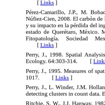
[
Links
]
Pérez-Camarillo, J.P., M. Boba
Núfiez-Cien, 2008. El carbón de 
y su impacto en la pérdida del in
estado de Querétaro, México.
Fitopatología. Sociedad Mex
[
Links
]
Perry, J., 1998. Spatial Analysi
Ecology. 64:303-314. [
Link
Perry, J., 1995. Measures of spa
1017. [
Links
]
Perry, J., L. Winder, J.M. Holla
detecting clusters in count dat
Ritchie, S. W., J.J. Hanway, 198