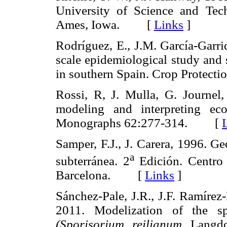
University of Science and Tec
Ames, Iowa. [
Links
]
Rodríguez, E., J.M. García-Garr
scale epidemiological study and 
in southern Spain. Crop Prote
Rossi, R, J. Mulla, G. Journel, 
modeling and interpreting eco
Monographs 62:277-314. [
Samper, F.J., J. Carera, 1996. Ge
a
subterránea. 2
Edición. Centro 
Barcelona. [
Links
]
Sánchez-Pale, J.R., J.F. Ramírez
2011. Modelization of the sp
(Sporisorium reilianum
Langdon