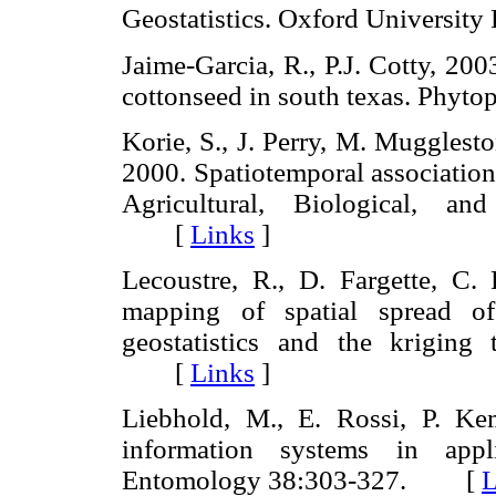
Geostatistics. Oxford Universi
Jaime-Garcia, R., P.J. Cotty, 20
cottonseed in south texas. Ph
Korie, S., J. Perry, M. Mugglest
2000. Spatiotemporal association 
Agricultural, Biological, an
[
Links
]
Lecoustre, R., D. Fargette, C.
mapping of spatial spread of
geostatistics and the kriging
[
Links
]
Liebhold, Μ., E. Rossi, P. Ke
information systems in app
Entomology 38:303-327. [
L