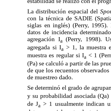
estabilidad se realizó con el pr
La distribución espacial del
Spor
con la técnica de SADIE (Spatia
siglas en inglés) (Perry, 1995).
datos de incidencia determinado
agregación I
(Perry, 1998). U
a
agregada si I
> 1, la muestra es
a
muestra es regular si I
< 1 (Per
a
(Pa) se calculó a partir de las pru
de que los recuentos observados 
de muestreo dado.
Se determinó el grado de agrupam
y su probabilidad asociada (Qa) (
de J
> 1 usualmente indican un
a