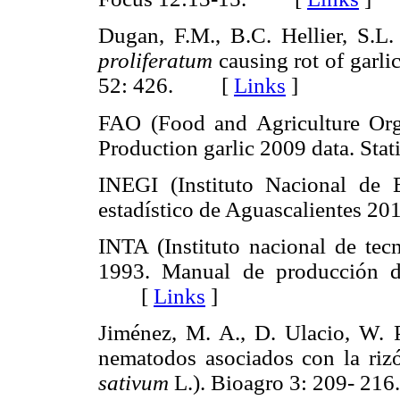
Dugan, F.M., B.C. Hellier, S.L.
proliferatum
causing rot of garli
52: 426. [
Links
]
FAO (Food and Agriculture Orga
Production garlic 2009 data. S
INEGI (Instituto Nacional de E
estadístico de Aguascalientes
INTA (Instituto nacional de tecn
1993. Manual de producción de 
[
Links
]
Jiménez, M. A., D. Ulacio, W. 
nematodos asociados con la rizó
sativum
L.). Bioagro 3: 209- 