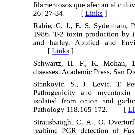
filamentosos que afectan al cult
26: 27-34. [
Links
]
Rabie, C. J., E. S. Sydenham, P
1986. T-2 toxin production by
and barley. Applied and Envi
[
Links
]
Schwartz, H. F., K. Mohan, 
diseases. Academic Press. San 
Stankovic, S., J. Levic, T. Pe
Pathogenicity and mycotoxi
isolated from onion and garli
Pathology 118:165-172. [
L
Strausbaugh, C. A., O. Overtur
realtime PCR detection of
Fus