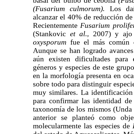
basal del bulbo de cebolla
(Fus
(Fusarium culmorum).
Los dañ
alcanzar el 40% de reducción de
Recientemente
Fusarium prolif
(Stankovic
et al.,
2007) y aj
oxysporum
fue el más común ca
Aunque se han logrado avances 
aún existen dificultades para
géneros y especies de este grupo
en la morfología presenta en oca
sobre todo para distinguir especie
muy similares. La identificació
para confirmar las identidad de
taxonomía de los mismos (Und
anterior se planteó como objet
molecularmente las especies de