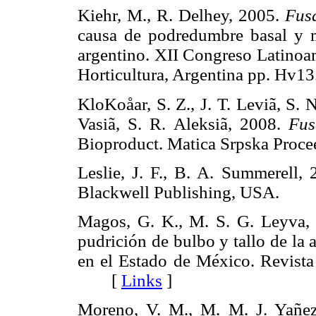
Kiehr, M., R. Delhey, 2005.
Fus
causa de podredumbre basal y mu
argentino. XII Congreso Latino
Horticultura, Argentina pp. 
KloKoåar, S. Z., J. T. Leviã, S.
Vasiã, S. R. Aleksiã, 2008.
Fus
Bioproduct. Matica Srpska Procee
Leslie, J. F., B. A. Summerell,
Blackwell Publishing, USA.
Magos, G. K., M. S. G. Leyva, A
pudrición de bulbo y tallo de la
en el Estado de México. Revista
[
Links
]
Moreno, V. M., M. M. J. Yañez,