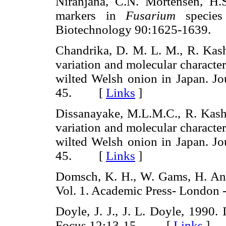
Niranjana, C.N. Mortensen, H.
markers in
Fusarium
species 
Biotechnology 90:1625-1639
Chandrika, D. M. L. M., R. Kash
variation and molecular characte
wilted Welsh onion in Japan. Jo
45. [
Links
]
Dissanayake, M.L.M.C., R. Kashi
variation and molecular characte
wilted Welsh onion in Japan. Jo
45. [
Links
]
Domsch, K. H., W. Gams, H. An
Vol. 1. Academic Press- Lond
Doyle, J. J., J. L. Doyle, 1990.
Focus 12:13-15. [
Links
]