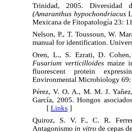
Trinidad, 2005. Diversidad
(Amaranthus hypochondriacus
L
Mexicana de Fitopatología 23
Nelson, P., T. Toussoun, W. Mar
manual for identification. Uni
Oren, L., S. Ezrati, D. Cohen
Fusarium verticilloides
maize in
fluorescent protein express
Environmental Microbiology 
Pérez, V. O. A., M. M. J. Yañez,
García, 2005. Hongos asociados
[
Links
]
Quiroz, S. V. F., C. R. Ferr
Antagonismo
in vitro
de cepas d