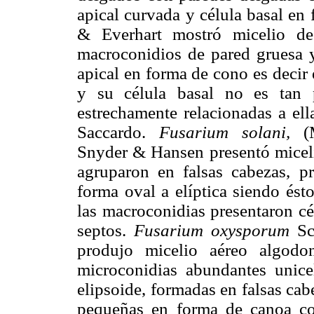
apical curvada y célula basal en
& Everhart mostró micelio de
macroconidios de pared gruesa y
apical en forma de cono es decir 
y su célula basal no es tan 
estrechamente relacionadas a el
Saccardo.
Fusarium solani,
(M
Snyder & Hansen presentó micelio
agruparon en falsas cabezas, pr
forma oval a elíptica siendo ést
las macroconidias presentaron cé
septos.
Fusarium oxysporum
Sc
produjo micelio aéreo algodo
microconidias abundantes unice
elipsoide, formadas en falsas ca
pequeñas en forma de canoa con