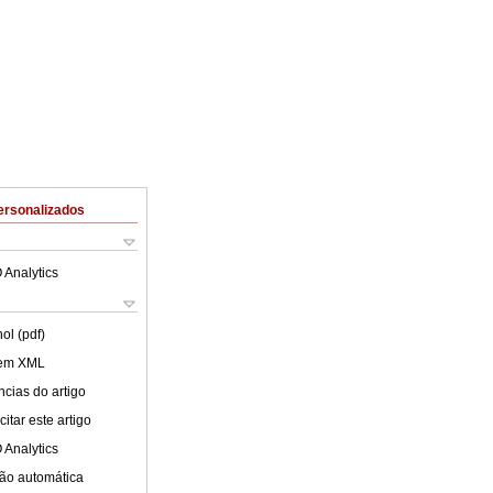
ersonalizados
 Analytics
ol (pdf)
 em XML
cias do artigo
itar este artigo
 Analytics
ão automática