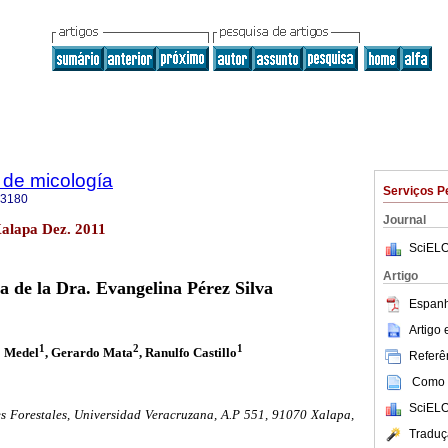
 de micología
Serviços P
-3180
Journal
alapa Dez. 2011
SciELO
Artigo
 de la Dra. Evangelina Pérez Silva
Espanh
Artigo
1
2
1
o Medel
, Gerardo Mata
, Ranulfo Castillo
Referên
Como c
SciELO
es Forestales, Universidad Veracruzana, A.P 551, 91070 Xalapa,
Traduç