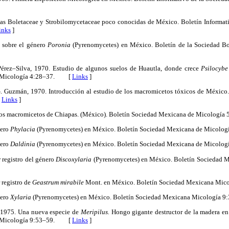
nas Boletaceae y Strobilomycetaceae poco conocidas de México. Boletín Informa
inks
]
s sobre el género
Poronia
(Pyrenomycetes) en México. Boletín de la Sociedad B
. Pérez–Silva, 1970. Estudio de algunos suelos de Huautla, donde crece
Psilocybe
a Micología 4:28–37. [
Links
]
, G. Guzmán, 1970. Introducción al estudio de los macromicetos tóxicos de Méxic
[
Links
]
unos macromicetos de Chiapas. (México). Boletín Sociedad Mexicana de Micolo
nero
Phylacia
(Pyrenomycetes) en México. Boletín Sociedad Mexicana de Mico
nero
Daldinia
(Pyrenomycetes) en México. Boletín Sociedad Mexicana de Mico
r registro del género
Discoxylaria
(Pyrenomycetes) en México. Boletín Sociedad 
 registro de
Geastrum mirabile
Mont. en México. Boletín Sociedad Mexicana M
nero
Xylaria
(Pyrenomycetes) en México. Boletín Sociedad Mexicana Micologí
, 1975. Una nueva especie de
Meripilus.
Hongo gigante destructor de la madera en 
a Micología 9:53–59. [
Links
]