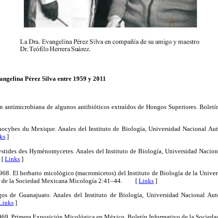
angelina Pérez Silva entre 1959 y 2011
ón antimicrobiana de algunos antibióticos extraídos de Hongos Superiores. Bole
Inocybes du Mexique. Anales del Instituto de Biología, Universidad Nacional A
ks
]
cystides des Hyménomycetes. Anales del Instituto de Biología, Universidad Naci
 [
Links
]
 1968. El herbario micológico (macromicetos) del Instituto de Biología de la Uni
vo de la Sociedad Mexicana Micología 2:41–44. [
Links
]
gos de Guanajuato. Anales del Instituto de Biología, Universidad Nacional A
Links
]
, 1969. Primera Exposición Micológica en México. Boletín Informativo de la Socie