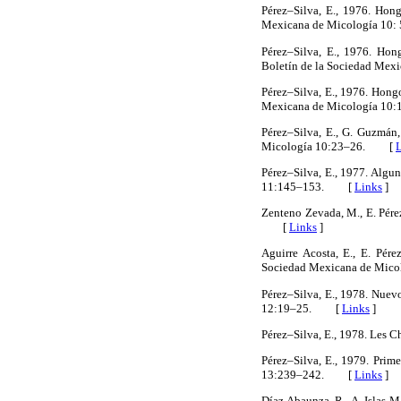
Pérez–Silva, E., 1976. Hon
Mexicana de Micología 1
Pérez–Silva, E., 1976. Hon
Boletín de la Sociedad Me
Pérez–Silva, E., 1976. Hong
Mexicana de Micología 1
Pérez–Silva, E., G. Guzmán
Micología 10:23–26. [
Pérez–Silva, E., 1977. Algu
11:145–153. [
Links
]
Zenteno Zevada, M., E. Pér
[
Links
]
Aguirre Acosta, E., E. Pér
Sociedad Mexicana de Mi
Pérez–Silva, E., 1978. Nuev
12:19–25. [
Links
]
Pérez–Silva, E., 1978. Le
Pérez–Silva, E., 1979. Pri
13:239–242. [
Links
]
Díaz Abaunza, R., A. Islas 