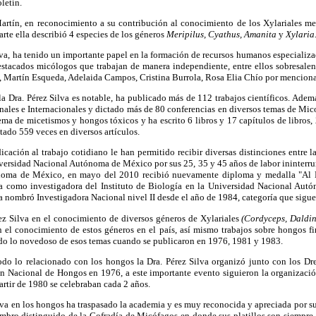
letín.
artín, en reconocimiento a su contribución al conocimiento de los Xylariales me
arte ella describió 4 especies de los géneros
Meripilus, Cyathus, Amanita
y
Xylaria
va, ha tenido un importante papel en la formación de recursos humanos especializ
stacados micólogos que trabajan de manera independiente, entre ellos sobresalen
 Martín Esqueda, Adelaida Campos, Cristina Burrola, Rosa Elia Chío por menciona
la Dra. Pérez Silva es notable, ha publicado más de 112 trabajos científicos. Ade
ales e Internacionales y dictado más de 80 conferencias en diversos temas de Mic
tema de micetismos y hongos tóxicos y ha escrito 6 libros y 17 capítulos de libros,
tado 559 veces en diversos artículos.
cación al trabajo cotidiano le han permitido recibir diversas distinciones entre l
versidad Nacional Autónoma de México por sus 25, 35 y 45 años de labor ininter
oma de México, en mayo del 2010 recibió nuevamente diploma y medalla "Al M
da como investigadora del Instituto de Biología en la Universidad Nacional Aut
a nombró Investigadora Nacional nivel II desde el año de 1984, categoría que sig
rez Silva en el conocimiento de diversos géneros de Xylariales
(Cordyceps, Daldin
n el conocimiento de estos géneros en el país, así mismo trabajos sobre hongos f
ado lo novedoso de esos temas cuando se publicaron en 1976, 1981 y 1983.
odo lo relacionado con los hongos la Dra. Pérez Silva organizó junto con los D
ón Nacional de Hongos en 1976, a este importante evento siguieron la organizaci
rtir de 1980 se celebraban cada 2 años.
Silva en los hongos ha traspasado la academia y es muy reconocida y apreciada por s
mbro distinguido de la Cofradía de Micófagos en donde sus platillos son siempre 