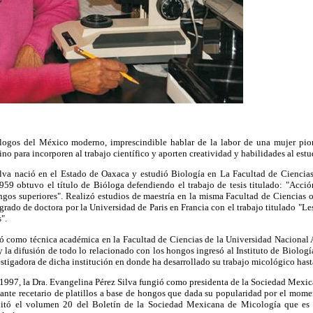
ólogos del México moderno, imprescindible hablar de la labor de una mujer pi
no para incorporen al trabajo científico y aporten creatividad y habilidades al estu
lva nació en el Estado de Oaxaca y estudió Biología en La Facultad de Ciencia
9 obtuvo el título de Bióloga defendiendo el trabajo de tesis titulado: "Acció
ongos superiores". Realizó estudios de maestría en la misma Facultad de Ciencias 
rado de doctora por la Universidad de Paris en Francia con el trabajo titulado "L
".
só como técnica académica en la Facultad de Ciencias de la Universidad Naciona
y la difusión de todo lo relacionado con los hongos ingresó al Instituto de Biolo
stigadora de dicha institución en donde ha desarrollado su trabajo micológico hasta
1997, la Dra. Evangelina Pérez Silva fungió como presidenta de la Sociedad Mexic
tante recetario de platillos a base de hongos que dada su popularidad por el mome
ditó el volumen 20 del Boletín de la Sociedad Mexicana de Micología que es