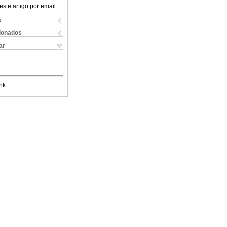
este artigo por email
s
cionados
ar
nk