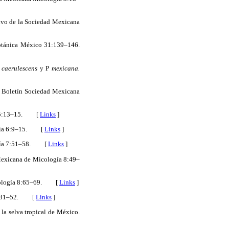
tivo de la Sociedad Mexicana
otánica México 31:139–146.
 caerulescens
y P
mexicana.
o. Boletín Sociedad Mexicana
gía 5:13–15. [
Links
]
logía 6:9–15. [
Links
]
logía 7:51–58. [
Links
]
Mexicana de Micología 8:49–
icología 8:65–69. [
Links
]
a 9:31–52. [
Links
]
la selva tropical de México.