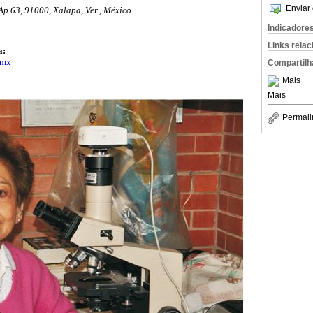
Enviar 
Ap 63, 91000, Xalapa, Ver., México.
Indicadore
Links rela
a:
.mx
Compartilh
Mais
Mais
Permali