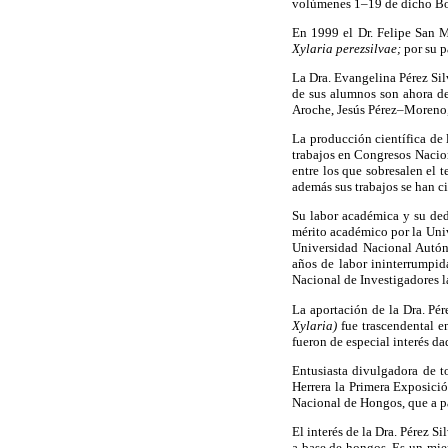
volúmenes 1–19 de dicho Bo
En 1999 el Dr. Felipe San M
Xylaria perezsilvae;
por su p
La Dra. Evangelina Pérez Sil
de sus alumnos son ahora de
Aroche, Jesús Pérez–Moreno,
La producción científica de 
trabajos en Congresos Nacion
entre los que sobresalen el 
además sus trabajos se han ci
Su labor académica y su dedi
mérito académico por la Uni
Universidad Nacional Autón
años de labor ininterrumpi
Nacional de Investigadores l
La aportación de la Dra. Pé
Xylaria)
fue trascendental e
fueron de especial interés d
Entusiasta divulgadora de t
Herrera la Primera Exposici
Nacional de Hongos, que a pa
El interés de la Dra. Pérez 
a base de hongos. Es un mie