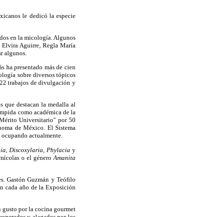
xicanos le dedicó la especie
.
ados en la micología. Algunos
 Elvira Aguirre, Regla María
r algunos.
más ha presentado más de cien
ología sobre diversos tópicos
 22 trabajos de divulgación y
as que destacan la medalla al
rumpida como académica de la
érito Universitario" por 50
ónoma de México. El Sistema
ue ocupando actualmente.
ia, Discoxylaria, Phylacia
y
imícolas o el género
Amanita
res. Gastón Guzmán y Teófilo
ón cada año de la Exposición
u gusto por la cocina gourmet
esperados y alagados por los