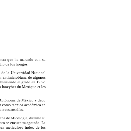
onera que ha marcado con su
dio de los hongos.
s de la Universidad Nacional
n antimicrobiana de algunos
obteniendo el grado en 1962.
es Inocybes du Mexique et les
l Autónoma de México y dado
gía como técnica académica en
 nuestros días.
ana de Micología, durante su
nto se encuentra agotado. La
 un meticuloso index de los