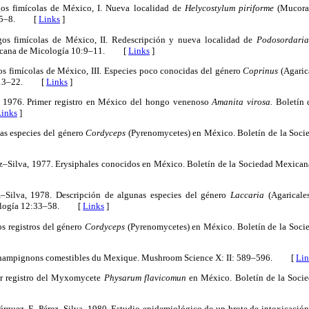
gos fimícolas de México, I. Nueva localidad de
Helycostylum piriforme
(Mucoral
0: 5–8. [
Links
]
gos fimícolas de México, II. Redescripción y nueva localidad de
Podosordari
xicana de Micología 10:9–11. [
Links
]
os fimícolas de México, III. Especies poco conocidas del género
Coprinus
(Agarica
0:13–22. [
Links
]
, 1976. Primer registro en México del hongo venenoso
Amanita virosa.
Boletín 
Links
]
nas especies del género
Cordyceps
(Pyrenomycetes) en México. Boletín de la Soc
ez–Silva, 1977. Erysiphales conocidos en México. Boletín de la Sociedad Mexica
ez–Silva, 1978. Descripción de algunas especies del género
Laccaria
(Agaricale
cología 12:33–58. [
Links
]
os registros del género
Cordyceps
(Pyrenomycetes) en México. Boletín de la Soc
s Champignons comestibles du Mexique. Mushroom Science X: II: 589–596. [
Lin
mer registro del Myxomycete
Physarum flavicomun
en México. Boletín de la Soci
Márquez, E. Pérez–Silva, 1980. Estudio epidemiológico de un brote de intoxicación