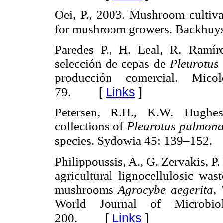
Oei, P., 2003. Mushroom cultiva
for mushroom growers. Backhuys
Paredes P., H. Leal, R. Ramíre
selección de cepas de
Pleurotus
producción comercial. Mico
[
Links
]
79.
Petersen, R.H., K.W. Hughes,
collections of
Pleurotus pulmona
species. Sydowia 45: 139–152.
Philippoussis, A., G. Zervakis, 
agricultural lignocellulosic was
mushrooms
Agrocybe aegerita
,
World Journal of Microbi
[
Links
]
200.