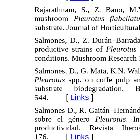
Rajarathnam, S., Z. Bano, M.
mushroom
Pleurotus flabella
substrate. Journal of Horticultur
Salmones, D., Z. Durán–Barrada
productive strains of
Pleurotus
conditions. Mushroom Research 
Salmones, D., G. Mata, K.N. Wal
Pleurotus
spp. on coffe pulp a
substrate biodegradation.
[
Links
]
544.
Salmones D., R. Gaitán–Hernánd
sobre el género
Pleurotus
. In
productividad. Revista Ibe
[
Links
]
176.