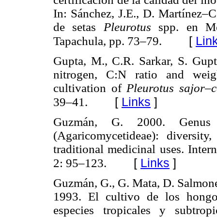
In: Sánchez, J.E., D. Martínez–Ca
de setas
Pleurotus
spp. en Mé
[
Lin
Tapachula, pp. 73–79.
Gupta, M., C.R. Sarkar, S. Gupt
nitrogen, C:N ratio and weigh
cultivation of
Pleurotus sajor–
[
Links
]
39–41.
Guzmán, G. 2000. Genu
(Agaricomycetideae): diversit
traditional medicinal uses. Inte
[
Links
]
2: 95–123.
Guzmán, G., G. Mata, D. Salmon
1993. El cultivo de los hongo
especies tropicales y subtro