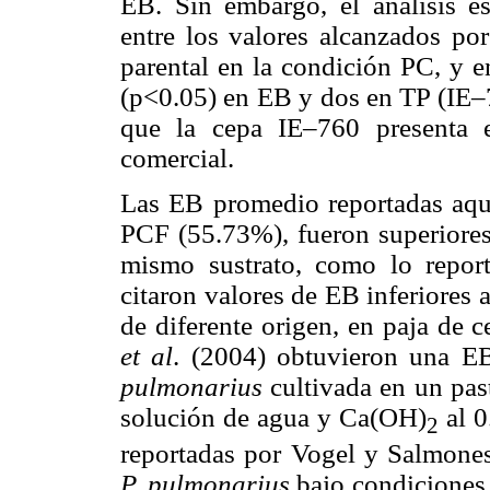
EB. Sin embargo, el análisis es
entre los valores alcanzados po
parental en la condición PC, y 
(p<0.05) en EB y dos en TP (IE–
que la cepa IE–760 presenta 
comercial.
Las EB promedio reportadas aq
PCF (55.73%), fueron superiores 
mismo sustrato, como lo repo
citaron valores de EB inferiores 
de diferente origen, en paja de 
et al
. (2004) obtuvieron una E
pulmonarius
cultivada en un pas
solución de agua y Ca(OH)
al 0
2
reportadas por Vogel y Salmones
P. pulmonarius
bajo condiciones 