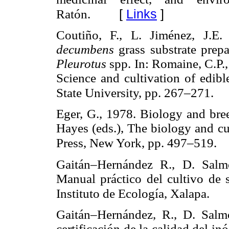
[
Links
]
Ratón.
Coutiño, F., L. Jiménez, J.E
decumbens
grass substrate prep
Pleurotus
spp. In: Romaine, C.P.,
Science and cultivation of edib
State University, pp. 267–271.
Eger, G., 1978. Biology and br
Hayes (eds.), The biology and c
Press, New York, pp. 497–519.
Gaitán–Hernández R., D. Salm
Manual práctico del cultivo de s
Instituto de Ecología, Xalapa.
Gaitán–Hernández, R., D. Salm
certificación de la calidad del i