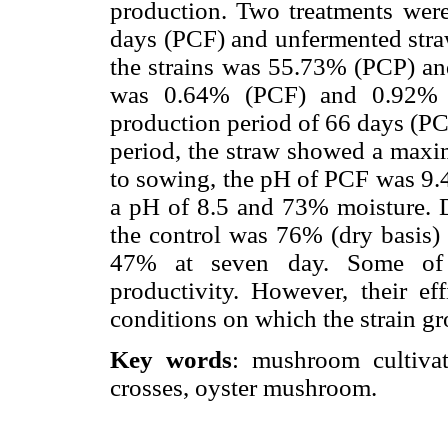
production. Two treatments were
days (PCF) and unfermented straw
the strains was 55.73% (PCP) an
was 0.64% (PCF) and 0.92% (P
production period of 66 days (PC
period, the straw showed a maxim
to sowing, the pH of PCF was 9.
a pH of 8.5 and 73% moisture. Du
the control was 76% (dry basis) 
47% at seven day. Some of th
productivity. However, their ef
conditions on which the strain gr
Key words
: mushroom cultivati
crosses, oyster mushroom.