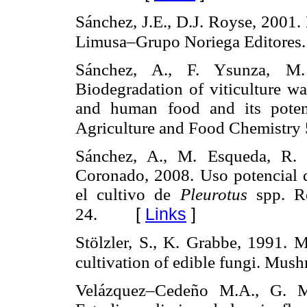
Sánchez, J.E., D.J. Royse, 2001. 
Limusa–Grupo Noriega Editores.
Sánchez, A., F. Ysunza, M.
Biodegradation of viticulture w
and human food and its potent
Agriculture and Food Chemistry
Sánchez, A., M. Esqueda, R. 
Coronado, 2008. Uso potencial d
el cultivo de
Pleurotus
spp. R
[
Links
]
24.
Stölzler, S., K. Grabbe, 1991. M
cultivation of edible fungi. Mu
Velázquez–Cedeño M.A., G. Ma