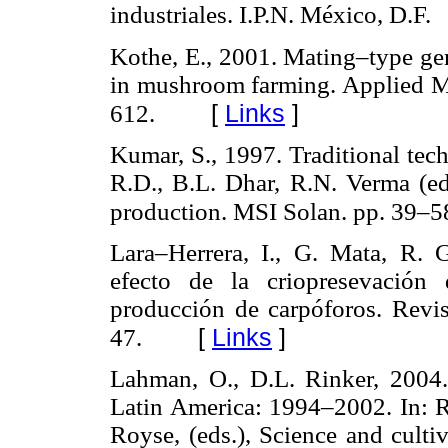
industriales. I.P.N. México, D.F.
Kothe, E., 2001. Mating–type ge
in mushroom farming. Applied M
[
Links
]
612.
Kumar, S., 1997. Traditional tec
R.D., B.L. Dhar, R.N. Verma (e
production. MSI Solan. pp. 39–5
Lara–Herrera, I., G. Mata, R. 
efecto de la criopresevació
producción de carpóforos. Revi
[
Links
]
47.
Lahman, O., D.L. Rinker, 2004
Latin America: 1994–2002. In: Ro
Royse, (eds.), Science and culti