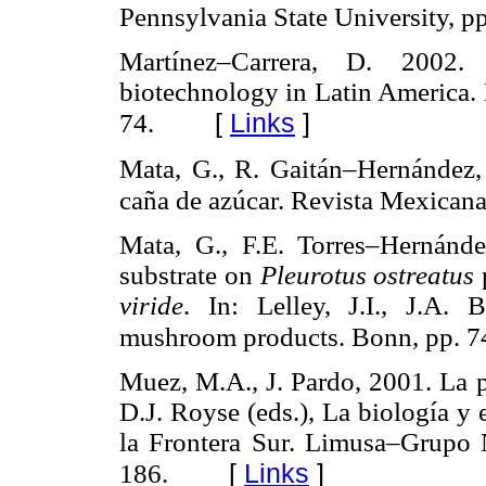
Pennsylvania State University, p
Martínez–Carrera, D. 2002
biotechnology in Latin America. 
[
Links
]
74.
Mata, G., R. Gaitán–Hernández
caña de azúcar. Revista Mexican
Mata, G., F.E. Torres–Hernánde
substrate on
Pleurotus ostreatus
viride
. In: Lelley, J.I., J.A.
mushroom products. Bonn, pp. 7
Muez, M.A., J. Pardo, 2001. La pr
D.J. Royse (eds.), La biología y 
la Frontera Sur. Limusa–Grupo 
[
Links
]
186.