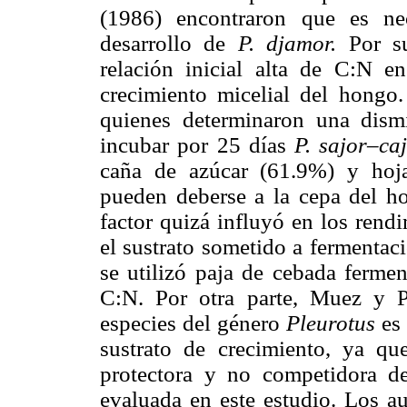
(1986) encontraron que es ne
desarrollo de
P. djamor.
Por s
relación inicial alta de C:N en
crecimiento micelial del hongo
quienes determinaron una dism
incubar por 25 días
P. sajor–ca
caña de azúcar (61.9%) y hoja
pueden deberse a la cepa del hon
factor quizá influyó en los ren
el sustrato sometido a fermentac
se utilizó paja de cebada ferme
C:N. Por otra parte, Muez y 
especies del género
Pleurotus
es
sustrato de crecimiento, ya qu
protectora y no competidora 
evaluada en este estudio. Los a