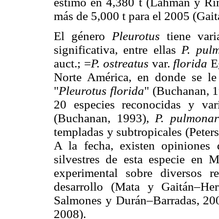
estimó en 4,380 t (Lahman y Rin
más de 5,000 t para el 2005 (Ga
El género
Pleurotus
tiene var
significativa, entre ellas
P. pul
auct.; =
P. ostreatus
var.
florida
E
Norte América, en donde se l
"
Pleurotus florida
" (Buchanan,
20 especies reconocidas y var
(Buchanan, 1993),
P. pulmona
templadas y subtropicales (Peter
A la fecha, existen opiniones 
silvestres de esta especie en 
experimental sobre diversos re
desarrollo (Mata y Gaitán–H
Salmones y Durán–Barradas, 2
2008).