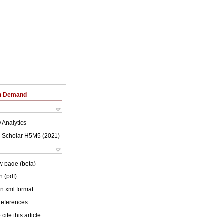
on Demand
 Analytics
 Scholar H5M5 (
2021
)
w page (beta)
h (pdf)
 in xml format
 references
cite this article