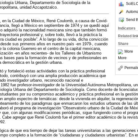
iología Urbana, Departamento de Sociología de la
SciELO
opolitana, unidad Azcapotzalco.
Automat
Send th
ió, en la Ciudad de México, René Coulomb, a causa de Covid-
Francia, llegó a México en septiembre de 1974 y se quedó aquí
Indicators
o adquirió la nacionalidad mexicana sino que también formó
trayectoria profesional y, sobre todo, llevó a la práctica la
Related lin
ra ciudad es posible”. A lo largo de su vida, dicha convicción
desde sus primeros años en nuestro país -en 1979-, cuando
Share
de la colonia Guerrero en el centro de la capital mexicana,
More
nización -en años recientes- de los Talleres de Urbanismo
s bases para la formación de vecinos y de profesionales en
More
ia democrática en la gestión urbana.
Permali
 fortaleció estas actividades con la práctica profesional
e todo, contribuyó con una amplia producción académica que
cado investigador urbano, reconocido nacional e
 1982 fue profesor-investigador de la Universidad Autónoma Metropolitana, 
ciología Urbana del Departamento de Sociología. Como docente de licenciatura
tudiantes por su compromiso académico y práctica profesional en la gestión
n amplio espectro de temáticas: desde la vivienda en alquiler, la regeneració
lanteamiento de los paradigmas que enmarcaron los estudios urbanos de las ú
aboró el programa de investigación “Observatorio urbano de la Ciudad de Méx
 que, con algunas modificaciones periódicas, sigue fungiendo como el progra
. Cabe agregar que René Coulomb fue el primer editor académico de la revis
992.
 lógica de que era tiempo de dejar las tareas universitarias a las generacione
iempo completo a la formación de “ciudadanas y ciudadanos urbanistas”. En e