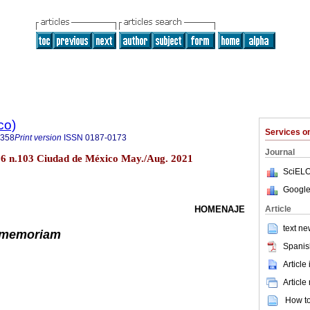
co)
Services 
8358
Print version
ISSN
0187-0173
Journal
.36 n.103 Ciudad de México May./Aug. 2021
SciELO
Google
Article
HOMENAJE
text ne
 memoriam
Spanis
Article
Article
How to 