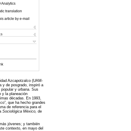
 Analytics
ic translation
is article by e-mail
ks
nk
unidad Azcapotzalco (UAM-
 y de posgrado, inspiró a
 popular y urbana. Sus
n y la planeación
ltimas décadas. En 1993,
ico”, que ha hecho grandes
ma de referencia para el
ta
Sociológica México,
de
s más jóvenes; y también
ste contexto, en mayo del