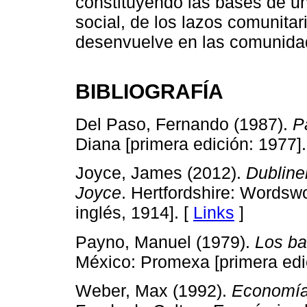
constituyendo las bases de un
social, de los lazos comunitar
desenvuelve en las comunida
BIBLIOGRAFÍA
Del Paso, Fernando (1987).
P
Diana [primera edición: 1977].
Joyce, James (2012).
Dubline
Joyce
. Hertfordshire: Wordswo
inglés, 1914]. [
Links
]
Payno, Manuel (1979).
Los ba
México: Promexa [primera edi
Weber, Max (1992).
Economía