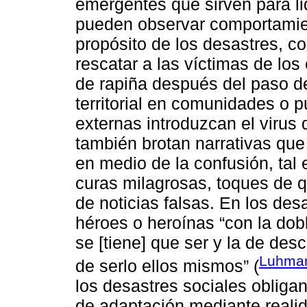
emergentes que sirven para lid
pueden observar comportamien
propósito de los desastres, c
rescatar a las víctimas de lo
de rapiña después del paso d
territorial en comunidades o 
externas introduzcan el virus
también brotan narrativas qu
en medio de la confusión, tal 
curas milagrosas, toques de q
de noticias falsas. En los de
héroes o heroínas “con la dob
se [tiene] que ser y la de des
Luhman
de serlo ellos mismos” (
los desastres sociales obliga
de adaptación mediante reali