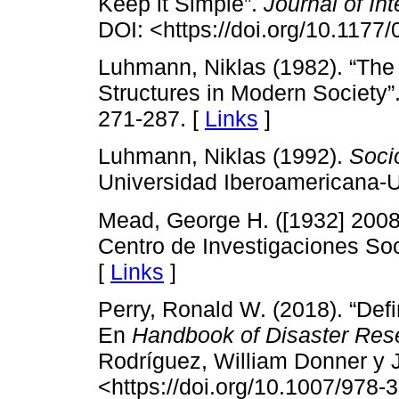
Keep it Simple”.
Journal of In
DOI: <https://doi.org/10.117
Luhmann, Niklas (1982). “The
Structures in Modern Society”
271-287. [
Links
]
Luhmann, Niklas (1992).
Soci
Universidad Iberoamericana-U
Mead, George H. ([1932] 2008
Centro de Investigaciones So
[
Links
]
Perry, Ronald W. (2018). “Def
En
Handbook of Disaster Res
Rodríguez, William Donner y J
<https://doi.org/10.1007/978-