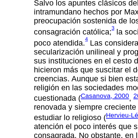
Salvo los apuntes clásicos d
intramundano hechos por Max 
preocupación sostenida de los
3
consagración católica;
la soci
4
poco atendida.
Las considera
secularización unilineal y pro
sus instituciones en el cesto 
hicieron más que suscitar el d
creencias. Aunque si bien esta
religión en las sociedades m
Casanova, 2000
2
cuestionada (
,
renovada y siempre creciente
Hervieu-Lé
estudiar lo religioso (
atención el poco interés que s
consagrada. No obstante, en 