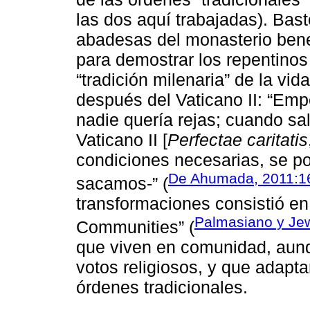
las dos aquí trabajadas). Bast
abadesas del monasterio bene
para demostrar los repentino
“tradición milenaria” de la v
después del Vaticano II: “Em
nadie quería rejas; cuando sa
Vaticano II [
Perfectae caritatis
condiciones necesarias, se p
De Ahumada, 2011:1
sacamos-” (
transformaciones consistió e
Palmasiano y Je
Communities” (
que viven en comunidad, aun
votos religiosos, y que adapta
órdenes tradicionales.