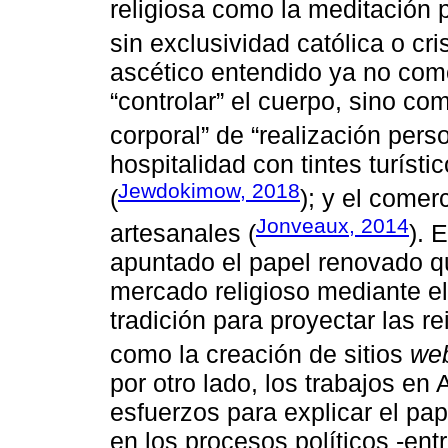
religiosa como la meditación 
sin exclusividad católica o cri
ascético entendido ya no como
“controlar” el cuerpo, sino co
corporal” de “realización perso
hospitalidad con tintes turíst
Jewdokimow, 2018
(
); y el comer
Jonveaux, 2014
artesanales (
). 
apuntado el papel renovado qu
mercado religioso mediante e
tradición para proyectar las 
como la creación de sitios
we
por otro lado, los trabajos e
esfuerzos para explicar el p
en los procesos políticos -ent