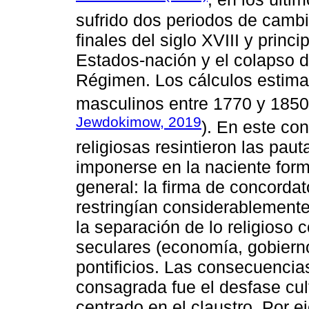
sufrido dos periodos de cambi
finales del siglo XVIII y princ
Estados-nación y el colapso d
Régimen. Los cálculos estimad
masculinos entre 1770 y 1850 
Jewdokimow, 2019
). En este co
religiosas resintieron las pa
imponerse en la naciente form
general: la firma de concorda
restringían considerablemente 
la separación de lo religioso
seculares (economía, gobierno
pontificios. Las consecuencias
consagrada fue el desfase cultu
centrado en el claustro. Por e