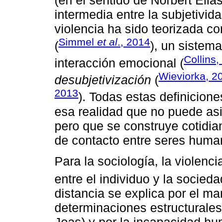
(en el sentido de Norbert Elia
intermedia entre la subjetividad
violencia ha sido teorizada c
Simmel
et al
., 2014
(
), un sistema
Collins,
interacción emocional (
Wieviorka, 2
desubjetivización
(
2013
). Todas estas definiciones
esa realidad que no puede asi
pero que se construye cotidia
de contacto entre seres huma
Para la sociología, la violenc
entre el individuo y la socieda
distancia se explica por el mar
determinaciones estructurales 
Joas) y por la incapacidad hu