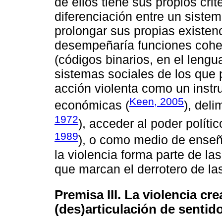
de ellos tiene sus propios cri
diferenciación entre un sistem
prolongar sus propias existenc
desempeñaría funciones coher
(códigos binarios, en el leng
sistemas sociales de los que 
acción violenta como un inst
Keen, 2005
económicas (
), deli
1972
), acceder al poder polític
1989
), o como medio de enseñ
la violencia forma parte de las
que marcan el derrotero de la
Premisa III. La violencia cr
(des)articulación de sentid