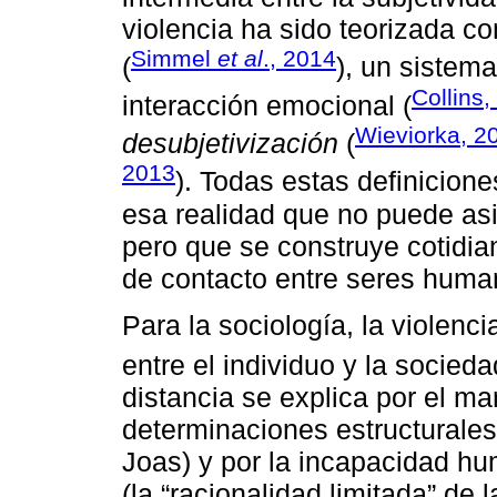
violencia ha sido teorizada c
Simmel
et al
., 2014
(
), un sistema
Collins,
interacción emocional (
Wieviorka, 2
desubjetivización
(
2013
). Todas estas definiciones
esa realidad que no puede asi
pero que se construye cotidia
de contacto entre seres huma
Para la sociología, la violenc
entre el individuo y la socieda
distancia se explica por el mar
determinaciones estructurales 
Joas) y por la incapacidad hu
(la “racionalidad limitada” de