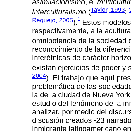
asimilacionismo
, el
multicultu
Taylor, 1993
interculturalismo
(
;
1
Requejo, 2005
).
Estos modelos 
respectivamente, a la aculturac
omnipotencia de la sociedad 
reconocimiento de la diferenci
interétnicas de carácter horizo
existan ejercicios de poder y 
2004
). El trabajo que aquí pr
problemática de las sociedades
la de la ciudad de Nueva York,
estudio del fenómeno de la inm
analizar, por medio del discu
discusión creados -23 narrador
inmigrante latinoamericano en 