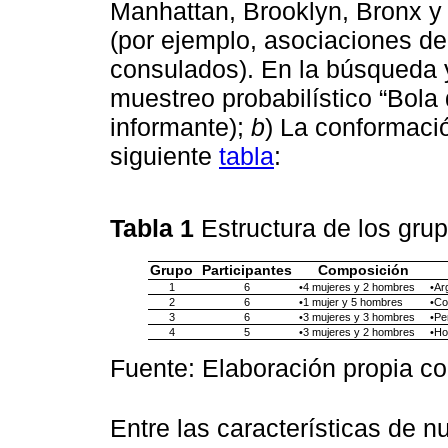
Manhattan, Brooklyn, Bronx y 
(por ejemplo, asociaciones de
consulados). En la búsqueda y
muestreo probabilístico “Bola 
informante);
b
) La conformaci
siguiente
tabla
:
Tabla 1
Estructura de los gru
Grupo
Participantes
Composición
1
6
•4 mujeres y 2 hombres
•Ar
2
6
•1 mujer y 5 hombres
•Co
3
6
•3 mujeres y 3 hombres
•Pe
4
5
•3 mujeres y 2 hombres
•Ho
Fuente: Elaboración propia co
Entre las características de 