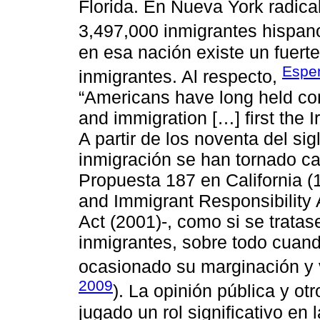
Florida. En Nueva York radic
3,497,000 inmigrantes hispan
en esa nación existe un fuert
Espe
inmigrantes. Al respecto,
“Americans have long held con
and immigration […] first the I
A partir de los noventa del sig
inmigración se han tornado ca
Propuesta 187 en California (1
and Immigrant Responsibility A
Act (2001)-, como si se tratas
inmigrantes, sobre todo cuando
ocasionado su marginación y v
2009
). La opinión pública y o
jugado un rol significativo en 