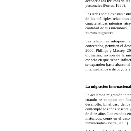
acceder a los recursos de las
personales (Portes, 1995).
Las redes sociales están est
de las múltiples relaciones 
características mientras at
cantidad de sus miembros. El
nuevos migrantes.
Las relaciones interpersona
conectados, permiten el desa
2000; Phillips y Massey, 20
ordinarias; no son de la mi
espacio en que tienen influe
se expanden hasta abarcar al
intermediarios o de coyotaje
La migración internacional
La acelerada migración inter
cuando se compara con los 
desarrollo. En el caso de lo
contempló los años sesenta y
de diez años. Los estados em
históricos, como en el cas
remunerados (Ibarra, 2003).