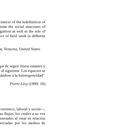
ontext of the redefinition of
time the social structures of
gration as well as the role of
ct of field work in different
, Veracruz, United States.
r de seguir líneas errantes y
al siguiente. Los espacios se
zándose a la heterogeneidad".
Pierre Lévy
(1999: 16)
económico, laboral y social—,
s flujos, los cuales a su vez
enerados al estar en relación
terciadas por los medios de