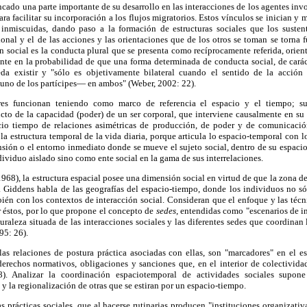
cado una parte importante de su desarrollo en las interacciones de los agentes inv
para facilitar su incorporación a los flujos migratorios. Estos vínculos se inician y
inmiscuidas, dando paso a la formación de estructuras sociales que los susten
cional y el de las acciones y las orientaciones que de los otros se toman se torna 
n social es la conducta plural que se presenta como recíprocamente referida, orien
nte en la probabilidad de que una forma determinada de conducta social, de caráct
eda existir y "sólo es objetivamente bilateral cuando el sentido de la acció
 uno de los partícipes— en ambos" (Weber, 2002: 22).
ores funcionan teniendo como marco de referencia el espacio y el tiempo; su
ucto de la capacidad (poder) de un ser corporal, que interviene causalmente en su
cio tiempo de relaciones asimétricas de producción, de poder y de comunicación
la estructura temporal de la vida diaria, porque articula lo espacio-temporal con l
ión o el entorno inmediato donde se mueve el sujeto social, dentro de su espacio
ividuo aislado sino como ente social en la gama de sus interrelaciones.
68), la estructura espacial posee una dimensión social en virtud de que la zona d
s. Giddens habla de las geografías del espacio-tiempo, donde los individuos no s
bién con los contextos de interacción social. Consideran que el enfoque y las técni
éstos, por lo que propone el concepto de
sedes
, entendidas como "escenarios de i
raleza situada de las interacciones sociales y las diferentes sedes que coordinan 
95: 26).
 las relaciones de postura práctica asociadas con ellas, son "marcadores" en el e
derechos normativos, obligaciones y sanciones que, en el interior de colectivida
). Analizar la coordinación espaciotemporal de actividades sociales supone e
 y la regionalización de otras que se estiran por un espacio-tiempo.
s prácticas sociales, que al hacerse rutinarias producen "instituciones organizativ