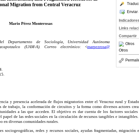
Traduc
ional Migration from Central Veracruz
Enviar 
Indicadore
Mario Pérez Monterosas
Links rela
Compartir
 del Departamento de Sociología, Universidad Autónoma
Otros
zcapotzalco (UAM-A). Correo electrónico:
<
marpezrosa@
Otros
Permali
4.
15.
gencia y presencia acelerada de flujos migratorios entre el Veracruz rural y Esta
s de trabajo, la conformación de circuitos y la forma como diversos actores crea
rtunidades a las que acceden. El objetivo es dar cuenta de los factores sociales
l papel de las redes sociales en la circulación de recursos tangibles e intangibles
o en diversas comunidades rurales.
es sociogeográficas, redes y recursos sociales, ayudas fragmentadas, migración 