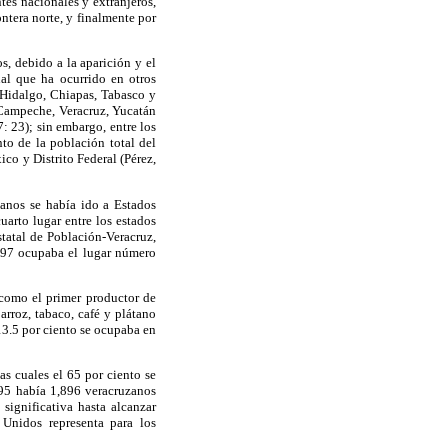
es nacionales y extranjeros,
ontera norte, y finalmente por
, debido a la aparición y el
ual que ha ocurrido en otros
 Hidalgo, Chiapas, Tabasco y
 Campeche, Veracruz, Yucatán
: 23); sin embargo, entre los
to de la población total del
co y Distrito Federal (Pérez,
anos se había ido a Estados
uarto lugar entre los estados
tatal de Población-Veracruz,
997 ocupaba el lugar número
 como el primer productor de
arroz, tabaco, café y plátano
13.5 por ciento se ocupaba en
s cuales el 65 por ciento se
95 había 1,896 veracruzanos
significativa hasta alcanzar
 Unidos representa para los