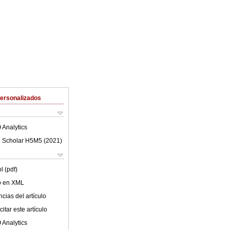
Personalizados
 Analytics
 Scholar H5M5 (
2021
)
l (pdf)
lo en XML
cias del artículo
itar este artículo
 Analytics