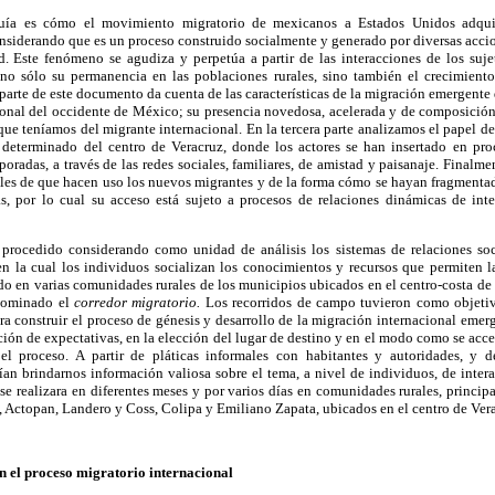
uía es cómo el movimiento migratorio de mexicanos a Estados Unidos adqui
onsiderando que es un proceso construido socialmente y generado por diversas acci
. Este fenómeno se agudiza y perpetúa a partir de las interacciones de los sujeto
no sólo su permanencia en las poblaciones rurales, sino también el crecimiento
arte de este documento da cuenta de las características de la migración emergente 
cional del occidente de México; su presencia novedosa, acelerada y de composició
que teníamos del migrante internacional. En la tercera parte analizamos el papel de
 determinado del centro de Veracruz, donde los actores se han insertado en pr
poradas, a través de las redes sociales, familiares, de amistad y paisanaje. Finalm
bles de que hacen uso los nuevos migrantes y de la forma cómo se hayan fragmentad
s, por lo cual su acceso está sujeto a procesos de relaciones dinámicas de inte
rocedido considerando como unidad de análisis los sistemas de relaciones socia
n la cual los individuos socializan los conocimientos y recursos que permiten la
do en varias comunidades rurales de los municipios ubicados en el centro-costa de
nominado el
corredor migratorio.
Los recorridos de campo tuvieron como objetivo
ara construir el proceso de génesis y desarrollo de la migración internacional emer
ción de expectativas, en la elección del lugar de destino y en el modo como se acce
n el proceso. A partir de pláticas informales con habitantes y autoridades, y 
ían brindarnos información valiosa sobre el tema, a nivel de individuos, de inte
se realizara en diferentes meses y por varios días en comunidades rurales, princi
 Actopan, Landero y Coss, Colipa y Emiliano Zapata, ubicados en el centro de Ver
en el proceso migratorio internacional