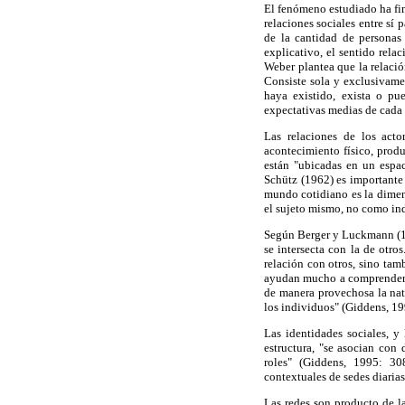
El fenómeno estudiado ha fin
relaciones sociales entre sí 
de la cantidad de personas 
explicativo, el sentido rela
Weber plantea que la relació
Consiste sola y exclusivame
haya existido, exista o pu
expectativas medias de cada
Las relaciones de los act
acontecimiento físico, prod
están "ubicadas en un espa
Schütz (1962) es importante 
mundo cotidiano es la dimens
el sujeto mismo, no como ind
Según Berger y Luckmann (19
se intersecta con la de otro
relación con otros, sino tam
ayudan mucho a comprender 
de manera provechosa la natu
los individuos" (Giddens, 19
Las identidades sociales, y
estructura, "se asocian con 
roles" (Giddens, 1995: 308
contextuales de sedes diarias
Las redes son producto de la