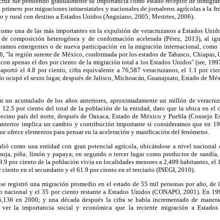
acruz fue perdiendo gradualmente su importancia como estado receptor de inmigrant
 primero por migraciones intraestatales y nacionales de jornaleros agrícolas a la fr
o y rural con destino a Estados Unidos (Anguiano, 2005; Mestries, 2006).
omo una de las más importantes en la expulsión de veracruzanos a Estados Unidos
, de composición heterogénea y de conformación acelerada (Pérez, 2013), al ig
eramos emergentes o de nueva participación en la migración internacional, como
96, "la región sureste de México, conformada por los estados de Tabasco, Chiapas,
on apenas el dos por ciento de la migración total a los Estados Unidos" (sre, 1997
portó el 4.8 por ciento, cifra equivalente a 76,587 veracruzanos, el 1.1 por cien
o ocupó el sexto lugar, después de Jalisco, Michoacán, Guanajuato, Estado de Méxi
en un acumulado de los años anteriores, aproximadamente un millón de veracruz
l 12.5 por ciento del total de la población de la entidad, dato que la ubica en el c
vecino país del norte, después de Oaxaca, Estado de México y Puebla (Consejo Es
anterior implica un cambio y contribución importante si consideramos que en 1
o que ofrece elementos para pensar en la aceleración y masificación del fenómeno.
lió como una entidad con gran potencial agrícola, ubicándose a nivel nacional
anja, piña, limón y papaya; en segundo o tercer lugar como productor de sandía, 
8.9 por ciento de la población vivía en localidades menores a 2,499 habitantes, el 
r ciento en el secundario y el 61.9 por ciento en el terciario (INEGI, 2010).
se registró una migración promedio en el estado de 55 mil personas por año, de la
no nacional y el 35 por ciento restante a Estados Unidos (CONAPO, 2001). En 19
5,136 en 2000; y una década después la cifra se había incrementado de manera 
 ver la importancia social y económica que la reciente migración a Estados