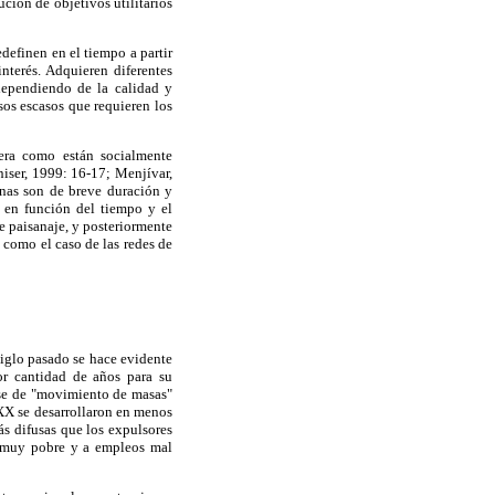
ución de objetivos utilitarios
definen en el tiempo a partir
interés. Adquieren diferentes
 dependiendo de la calidad y
sos escasos que requieren los
anera como están socialmente
niser, 1999: 16-17; Menjívar,
unas son de breve duración y
a en función del tiempo y el
e paisanaje, y posteriormente
 como el caso de las redes de
siglo pasado se hace evidente
or cantidad de años para su
fase de "movimiento de masas"
 XX se desarrollaron en menos
ás difusas que los expulsores
l muy pobre y a empleos mal