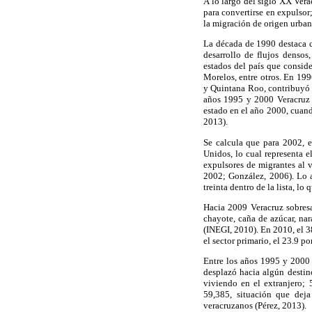
A lo largo del siglo XX Ver
para convertirse en expulsor;
la migración de origen urban
La década de 1990 destaca c
desarrollo de flujos densos
estados del país que consid
Morelos, entre otros. En 19
y Quintana Roo, contribuyó c
años 1995 y 2000 Veracruz a
estado en el año 2000, cuand
2013).
Se calcula que para 2002, 
Unidos, lo cual representa e
expulsores de migrantes al 
2002; González, 2006). Lo 
treinta dentro de la lista, l
Hacia 2009 Veracruz sobresa
chayote, caña de azúcar, nar
(INEGI, 2010). En 2010, el 3
el sector primario, el 23.9 po
Entre los años 1995 y 2000 
desplazó hacia algún desti
viviendo en el extranjero; 
59,385, situación que deja
veracruzanos (Pérez, 2013).