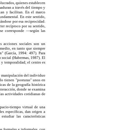
olucrados, quienes establecen
 maduran a través del tiempo y
tan y facilitan. En el marco
fundamental. En este sentido,
tándose por esa reciprocidad.
er recíproco por su sentido,
n se corresponde —según las
s acciones sociales son un
 medio, en tanto que siempre
" (García, 1994: 497). Para
o social (Habermas, 1987). El
 y temporalidad; el centro es
e manipulación del individuo
ólo tienen "posturas" unos en
cas de la geografía histórica
nteracción, donde se examina
las actividades cotidianas de
spacio-tiempo virtual de una
des específicas, dan origen a
studiar las características
as formales e informales, con