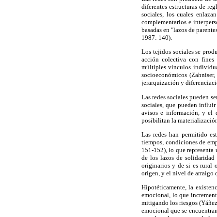
diferentes estructuras de re
sociales, los cuales enlaz
complementarios e interperso
basadas en "lazos de parente
1987: 140).
Los tejidos sociales se pro
acción colectiva con fines
múltiples vínculos individu
socioeconómicos (Zahniser,
jerarquización y diferenciaci
Las redes sociales pueden se
sociales, que pueden influir
avisos e información, y el 
posibilitan la materializació
Las redes han permitido est
tiempos, condiciones de emp
151-152), lo que representa u
de los lazos de solidarida
originarios y de si es rura
origen, y el nivel de arraigo
Hipotéticamente, la existen
emocional, lo que increment
mitigando los riesgos (Yáñe
emocional que se encuentran 