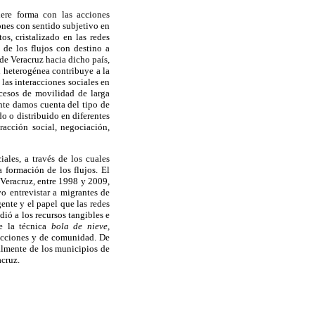
ere forma con las acciones
ones con sentido subjetivo en
s, cristalizado en las redes
 de los flujos con destino a
de Veracruz hacia dicho país,
n heterogénea contribuye a la
 las interacciones sociales en
ocesos de movilidad de larga
ente damos cuenta del tipo de
o o distribuido en diferentes
racción social, negociación,
les, a través de los cuales
 formación de los flujos. El
 Veracruz, entre 1998 y 2009,
 entrevistar a migrantes de
gente y el papel que las redes
dió a los recursos tangibles e
de la técnica
bola de nieve,
racciones y de comunidad. De
palmente de los municipios de
acruz.