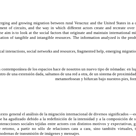
erging and growing migration between rural Veracruz and the United States in a c
ment of circuits, and the way in which different actors create and recreate over 
e aim is to look at the social factors that originate and maintain international mi
lation of tangible and intangible resources. The information analyzed is the produ
al interactions, social networks and resources, fragmented help, emerging migration
 contemporánea de los espacios hace de nosotros un nuevo tipo de nómadas: en luga
ntro de una extensión dada, saltamos de una red a otra, de un sistema de proximidad 
metamorfosean y bifurcan bajo nuestros pies, for
texto general el análisis de la migración internacional de diversos significados —
 ha agudizado debido a la redefinición de la intensidad y a la composición de su
eracciones sociales tejidas entre actores con distintos motivos y expectativas, g
 retorno, a partir no sólo de relaciones cara a cara, sino también virtuales, 
odernas de transmisión de imágenes y mensajes.