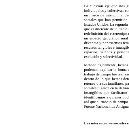
La cuestión eje que nos g
individuales y colectivas, c
un marco de intencionalidad
sociales que han permitido 
Estados Unidos. La segunda p
que es diferente de la tradi
redefinición del estereotipo 
un espacio geográfico rural
distancia y por extensas tem
recursos tangibles e intangi
espacios, tiempos y persona
exclusión y selectividad.
Metodológicamente, hemos p
podemos explicar la forma e
trabajo de campo fue realiza
dentro de lo que hemos de
retorno o a sus familiares, p
sociales jugaron en la defini
intangibles que facilitaro
identificamos a quienes pod
ahí que el trabajo de campo 
Puente Nacional, La Antigua,
Las interacciones sociales 