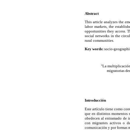
Abstract
This article analyzes the em
labor markets, the establish
opportunities they access. Th
social networks in the circu
rural communities.
Key words:
socio-geographic
"La multiplicación
migratorias de
Introducción
Este artículo tiene como con
que en distintos momentos se
obedecen al entramado de int
con migrantes activos o de
comunicación y por formas m