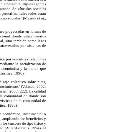
cen emerger múltiples agentes
ramado de vínculos sociales
prescritas. Tales redes están
ciones sociales" (Massey
et al.,
nes proyectadas en formas de
cional donde están insertos
ial, sino también como lazos
atravesados por sistemas de
ica por vínculos y relaciones
 mediante la socialización de
da económica y la moral, que
Kearney, 1996).
izaje colectivo sobre rutas,
nocimientos" (Velasco, 2002:
et al.,
2000: 222). La calidad
e la comunidad de donde son
erísticas de la comunidad de
áñez, 1996).
yo económico, instrumental o
, ampliando los beneficios y
los tensores de tipo físico y
dad (Adler-Lomnitz, 1994). Al