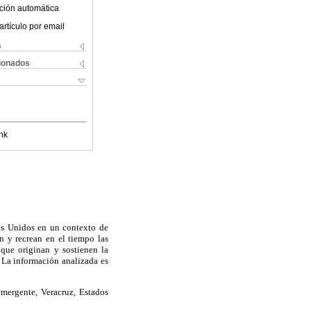
ción automática
artículo por email
s
cionados
nk
dos Unidos en un contexto de
n y recrean en el tiempo las
 que originan y sostienen la
. La información analizada es
emergente, Veracruz, Estados