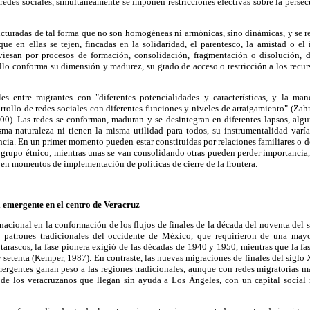
 redes sociales, simultáneamente se imponen restricciones efectivas sobre la persec
ructuradas de tal forma que no son homogéneas ni armónicas, sino dinámicas, y se re
que en ellas se tejen, fincadas en la solidaridad, el parentesco, la amistad o el 
raviesan por procesos de formación, consolidación, fragmentación o disolución,
lo conforma su dimensión y madurez, su grado de acceso o restricción a los recur
les entre migrantes con "diferentes potencialidades y características, y la m
rrollo de redes sociales con diferentes funciones y niveles de arraigamiento" (Zah
00). Las redes se conforman, maduran y se desintegran en diferentes lapsos, alg
sma naturaleza ni tienen la misma utilidad para todos, su instrumentalidad varí
ncia. En un primer momento pueden estar constituidas por relaciones familiares o d
 grupo étnico; mientras unas se van consolidando otras pueden perder importancia,
 en momentos de implementación de políticas de cierre de la frontera.
 emergente en el centro de Veracruz
nacional en la conformación de los flujos de finales de la década del noventa del 
patrones tradicionales del occidente de México, que requirieron de una may
s tarascos, la fase pionera exigió de las décadas de 1940 y 1950, mientras que la 
 setenta (Kemper, 1987). En contraste, las nuevas migraciones de finales del siglo
ergentes ganan peso a las regiones tradicionales, aunque con redes migratorias m
o de los veracruzanos que llegan sin ayuda a Los Ángeles, con un capital socia