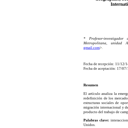
Internat
* Profesor-investigador
Metropolitana, unidad A
gmail.com
>.
Fecha de recepción: 11/12/1
Fecha de aceptación: 17/07/
Resumen
El artículo analiza la emer
redefinición de los mercado
estructuras sociales de opo
migración internacional y de
producto del trabajo de camp
Palabras clave:
interaccion
Unidos.