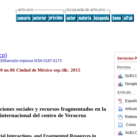
co)
Servicios 
8358
versión impresa
ISSN
0187-0173
Revista
30 no.86 Ciudad de México sep./dic. 2015
SciELO
Google
Articulo
Españo
ciones sociales y recursos fragmentados en la
Artícu
internacional del centro de Veracruz
Referen
Como c
SciELO
ial Interactions, and Fragmented Resources in