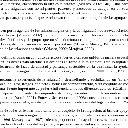
glas y recursos, encadenando múltiples relaciones" (Velasco, 2002: 140). Éstas ha
an a los migrantes con no migrantes, patrones y mercados de trabajo, en un ent
nales que se sostiene por un conjunto de expectativas recíprocas y de conductas 
sco, paisanaje y amistad, que se refuerzan con la interacción regular de las agrupa
ducen por la agencia de los mismos migrantes y la configuración de nuevas relacio
 explícitos (Velasco, 2002). Son estructuras sociales que forman un campo rela
ales, familiares y de grupo, que no sólo funcionan como parte de un proceso soc
 1999), de intercambio de trabajo por salario (Mines y Massey, 1985), y están 
ón de las relaciones sociales (Velasco, 2002; Menjívar, 2000).
r definidas como un conjunto de actores fuertes y capaces unidos de manera específ
 en los demás para orientar sus acciones en torno a la migración. Esto lo logran
desarrollo de lazos de amistad y paisanaje sostenidos en la confianza, la ayu
n eficaz de la migración laboral (Castilla
et al.,
2000; Zenteno, 2000; Levitt, 1998; 
ructurar la experiencia de la migración, desarrollando y socializando un "aprend
leo, peligros, riesgos, contactos, formas de comportamiento, y un conjunto de co
na "fuente importante de poder e influencia entre los diferentes actores" (Castilla
d y apoyo que brindan los migrantes depende, parcialmente, de la naturaleza d
l o urbana (Yamel, 2001). Portes y Sensenbrenner (1993) consideran que las caract
 que se tenga en ella, son de gran importancia en la elección del lugar de destino (Y
cia de redes es lo más importante en el auspicio de la migración, al brindar apo
a la propensión a migrar en periodos sucesivos, reduciendo los costos económicos
z, 1996; Massey et
al.,
1987). Además proporcionan la ayuda necesaria para combatir 
en la vida cotidiana del migrante y le permiten incrementar sus niveles de seguri