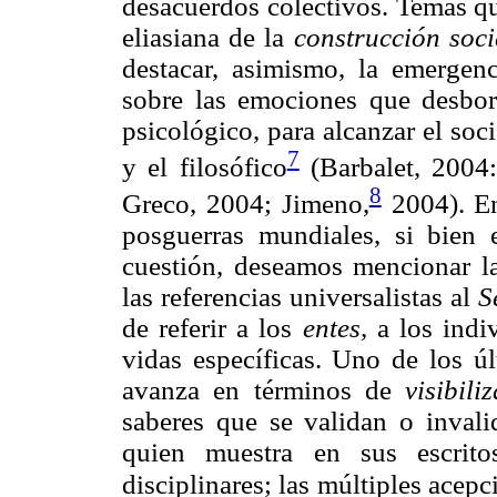
desacuerdos colectivos. Temas qu
eliasiana de la
construcción soci
destacar, asimismo, la emergen
sobre las emociones que desbord
psicológico, para alcanzar el soc
7
y el filosófico
(Barbalet, 2004
8
Greco, 2004; Jimeno,
2004). En 
posguerras mundiales, si bien 
cuestión, deseamos mencionar la
las referencias universalistas al
S
de referir a los
entes,
a los indiv
vidas específicas. Uno de los úl
avanza en términos de
visibili
saberes que se validan o inval
quien muestra en sus escrito
disciplinares; las múltiples acepc