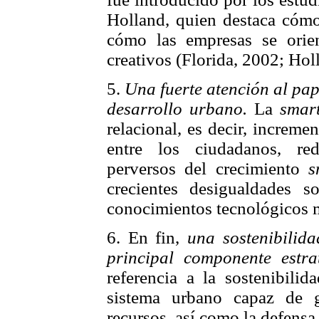
Holland, quien destaca cómo
cómo las empresas se orie
creativos (Florida, 2002; Hol
5.
Una fuerte atención al pape
desarrollo urbano.
La
smart
relacional, es decir, increme
entre los ciudadanos, re
perversos del crecimiento
s
crecientes desigualdades s
conocimientos tecnológicos m
6. En fin,
una sostenibilid
principal componente estra
referencia a la sostenibili
sistema urbano capaz de g
recursos, así como la defensa