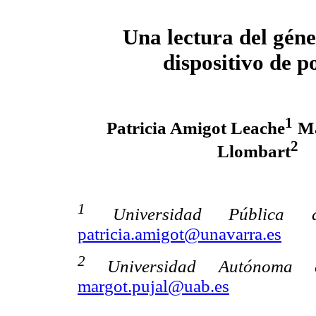
Una lectura del gén
dispositivo de p
1
Patricia Amigot Leache
Ma
2
Llombart
1
Universidad Pública de
patricia.amigot@unavarra.es
2
Universidad Autónoma de
margot.pujal@uab.es