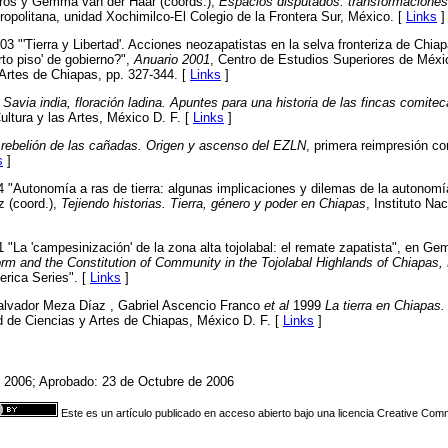
os y Gemma van der Haar (coords.),
Espacios disputados: transformaciones
politana, unidad Xochimilco-El Colegio de la Frontera Sur, México. [
Links
]
03 "'Tierra y Libertad'. Acciones neozapatistas en la selva fronteriza de Chi
rto piso' de gobierno?",
Anuario 2001
, Centro de Estudios Superiores de Méxi
Artes de Chiapas, pp. 327-344. [
Links
]
2
Savia india, floración ladina. Apuntes para una historia de las fincas comitec
ultura y las Artes, México D. F. [
Links
]
 rebelión de las cañadas. Origen y ascenso del EZLN
, primera reimpresión c
s
]
Autonomía a ras de tierra: algunas implicaciones y dilemas de la autonomía 
 (coord.),
Tejiendo historias. Tierra, género y poder en Chiapas
, Instituto Na
La 'campesinización' de la zona alta tojolabal: el remate zapatista", en Ge
rm and the Constitution of Community in the Tojolabal Highlands of Chiapas,
rica Series". [
Links
]
 Salvador Meza Díaz , Gabriel Ascencio Franco
et al
1999
La tierra en Chiapas
d de Ciencias y Artes de Chiapas, México D. F. [
Links
]
e 2006; Aprobado: 23 de Octubre de 2006
Este es un artículo publicado en acceso abierto bajo una licencia Creative Co