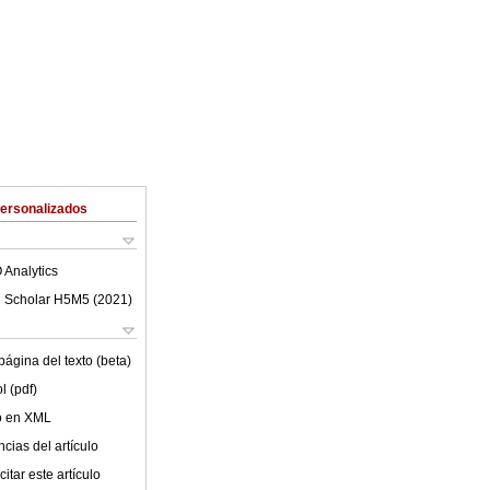
Personalizados
 Analytics
 Scholar H5M5 (
2021
)
ágina del texto (beta)
l (pdf)
lo en XML
cias del artículo
itar este artículo