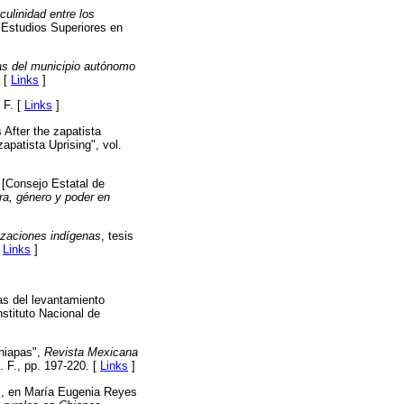
ulinidad entre los
y Estudios Superiores en
as del municipio autónomo
. [
Links
]
 F. [
Links
]
After the zapatista
apatista Uprising", vol.
 [Consejo Estatal de
rra, género y poder en
izaciones indígenas
, tesis
[
Links
]
s del levantamiento
Instituto Nacional de
Chiapas",
Revista Mexicana
 F., pp. 197-220. [
Links
]
", en María Eugenia Reyes