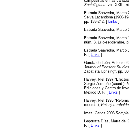
campesinas en las cañad
Sociológicos
, vol. XXIII, 
Estrada Saavedra, Marco 20
Selva Lacandona (1960-19
pp. 199-242. [
Links
]
Estrada Saavedra, Marco
Estrada Saavedra, Marco 19
núm. 3, julio-septiembre, p
Estrada Saavedra, Marco
F. [
Links
]
García de León, Antonio 2
Journal of Peasant Studie
Zapatista Uprising", pp. 50
Harvey, Niel 1997 "Efectos
Sergio Zermeño (coord.),
M
Ediciones y Centro de Inv
México D. F. [
Links
]
Harvey, Niel 1995 "Reforma
(coords.),
Paisajes rebelde
Imaz, Carlos 2003
Rompien
Legorreta Díaz, María de
F. [
Links
]