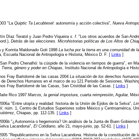
2003 "La
Quiptic Ta Lecubtesel:
autonomía y acción colectiva",
Nueva Antropo
tín Díaz Teratol y Juan Pedro Viqueira
s. f.
"Los otros acuerdos de San André
ord.),
Detrás de las elecciones. Microhistorias políticas de Los Altos de Chi
a y Korinta Maldonado Goti 1998
La lucha por la tierra en una comunidad de 
ía, Escuela Nacional de Antropología e Historia, México D. F. [
Links
]
"San Pedro Chenalhó: la cúspide de la violencia en tiempos de guerra", en M
. Tierra, género y poder en Chiapas
, Instituto Nacional de Antropología e Hist
os Fray Bartolomé de las casas 2004
La situación de los derechos humanos
a de Derechos Humanos en el marco de su 121 Periodo de Sesiones, Washingt
s Fray Bartolomé de las Casas, San Cristóbal de las Casas. [
Links
]
Maite Rico 1997
Marcos, la genial impostura
, cuarta reimpresión, Aguilar, Méx
06a "Entre utopía y realidad: historia de la Unión de Ejidos de la Selva",
Lim
 IV, núm. 1, Centro de Estudios Superiores sobre México y Centroamérica, Un
utiérrez, Chiapas, pp. 112-135. [
Links
]
2006b "¿Autonomía o hegemonía? Un análisis de la Junta de Buen Gobierno
 Selva Lacandona",
El Cotidiano
, año 21, mayo-junio, pp. 52-61. [
Links
]
005 "Republicanismo en la Selva Lacandona. Historia de la constitución de l