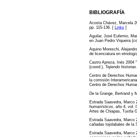
BIBLIOGRAFÍA
Acosta Chávez, Marcela 
pp. 115-136. [
Links
]
Aguilar, José Eufemio, Mar
en Juan Pedro Viqueira (co
Aquino Moreschi, Alejandr
de licenciatura en etnolog
Castro Apreza, Inés 2004 
(coord.),
Tejiendo historias
Centro de Derechos Human
la comisión Interamerican
Centro de Derechos Humano
De la Grange, Bertrand y 
Estrada Saavedra, Marco 20
humanísticos
, año 4, vol.
Artes de Chiapas, Tuxtla G
Estrada Saavedra, Marco 
cañadas tojolabales de la
Estrada Saavedra, Marco 2