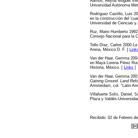
Ramos, Reyna Moguel Vier
Universidad Autónoma Metro
Rodríguez Castillo, Luis 20
en la construcción del 'cua
Universidad de Ciencias y 
Ruz, Mario Humberto 199
Consejo Nacional para la C
Tello Díaz, Carlos 2000
La
Arena, México D. F. [
Link
Van der Haar, Gemma 2004 "
en Maya Lorena Pérez Ruiz
Historia, México. [
Links
]
Van der Haar, Gemma 2001 "
Gaining Ground. Land Refo
Amsterdam, col. "Latin Ame
Villafuerte Solís, Daniel,
Plaza y Valdés-Universida
Recibido: 02 de Febrero d