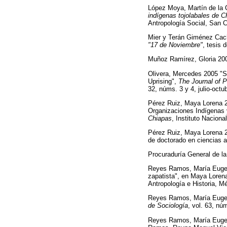
López Moya, Martín de la
indígenas tojolabales de C
Antropología Social, San C
Mier y Terán Giménez Ca
"17 de Noviembre"
, tesis 
Muñoz Ramírez, Gloria 2
Olivera, Mercedes 2005 "S
Uprising",
The Journal of 
32, núms. 3 y 4, julio-octu
Pérez Ruiz, Maya Lorena 20
Organizaciones Indígenas 
Chiapas
, Instituto Naciona
Pérez Ruiz, Maya Lorena
de doctorado en ciencias 
Procuraduría General de l
Reyes Ramos, María Eugeni
zapatista", en Maya Loren
Antropología e Historia, M
Reyes Ramos, María Eugenia
de Sociología
, vol. 63, n
Reyes Ramos, María Eugeni