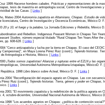
 Cruz 1999
Hacerse hombres cabales. Prácticas y representaciones de la masc
hiapas
, tesis de maestría en antropología social, Centro de Investigaciones 
ristóbal de las Casas. [
Links
]
cho, Mateo 2004
Autonomía zapatista en Altamirano, Chiapas. Estudio de vid
de licenciatura, Centro de Investigación y Docencia Económicas, México D. F
003
20 y 10, el fuego y la palabra
, La Jornada Ediciones y
Rebeldía
, México D.
ubordination and Rebellion. Indigenous Peasant Women in Chiapas Ten Years 
Peasant Studies
, número especial titulado "Rural Chiapas Ten Years After the z
bre, pp. 608-628. [
Links
]
04 "Cerco antizapatista y lucha por la tierra en Chiapas. El caso del CEOIC
y Campesinas]", en Maya Lorena Pérez Ruiz (coord.),
Tejiendo historias. Tie
l de Antropología e Historia, México. [
Links
]
 2000
¡Todos somos zapatistas! Alianzas y rupturas entre el EZLN y las organ
antropológicas, Universidad Autónoma Metropolitana-Iztapalapa, MéxicoD. F. 
a República. 1998
Libro blanco sobre Acteal
, México D. F. [
Links
]
a 2004 "Reconfiguración del espacio agrario en Chiapas. Las con secuencia
a Pérez Ruiz (coord.),
Tejiendo historias. Tierra, género y poder en Chiapas
, 
éxico. [
Links
]
 2001 "El movimiento zapatista y la redefinición de la política agraria en 
úm. 4, octubre-diciembre, Universidad Nacional Autónoma de México, México D.
a 1998 "Los acuerdos agrarios en Chiapas: ¿política de contención social?