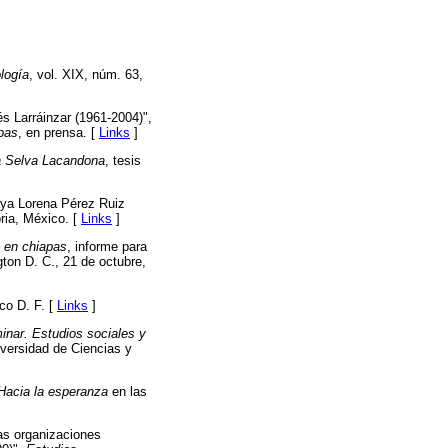
logía
, vol. XIX, núm. 63,
s Larráinzar (1961-2004)",
apas
, en prensa. [
Links
]
la Selva Lacandona
, tesis
aya Lorena Pérez Ruiz
oria, México. [
Links
]
 en chiapas
, informe para
on D. C., 21 de octubre,
ico D. F. [
Links
]
inar. Estudios sociales y
iversidad de Ciencias y
Hacia la esperanza
en las
as organizaciones