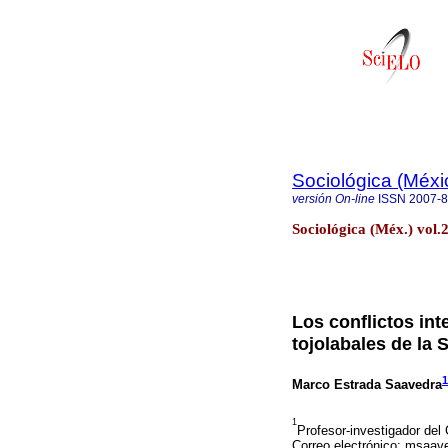
Sociológica (Méxi
versión On-line
ISSN
2007-
Sociológica (Méx.) vol.
Los conflictos in
tojolabales de la
1
Marco Estrada Saavedra
1
Profesor-investigador del
Correo electrónico: msa