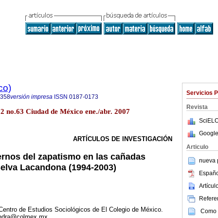
co)
Servicios 
8358
versión impresa
ISSN
0187-0173
Revista
22 no.63 Ciudad de México ene./abr. 2007
SciELO
Google
ARTÍCULOS DE INVESTIGACIÓN
Articulo
ternos del zapatismo en las cañadas
nueva p
 Selva Lacandona (1994-2003)
Españo
Artícu
Referen
 Centro de Estudios Sociológicos de El Colegio de México.
Como c
avedra@colmex.mx