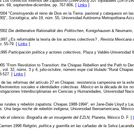
as
Los conflictos internos del zapatismo (1994-2003)
207 tojolabales (1975-19
núm. 69, septiembre-diciembre, pp. 767-806. [
Links
]
04 "Construyendo el reino de Dios en la Tierra: pastoral y catequesis en las
80)",
Sociológica
, año 19, núm. 55, Universidad Autónoma Metropolitana-Azca
 2002
Die deliberative Rationalitát des Politischen
, Konigshausen & Neumann,
97 ¿Es reformable la teoría de los actores colectivos? ,
Revista Mexicana 
p. 55-79. [
Links
]
 1995
Participación política y actores colectivos
, Plaza y Valdés-Universidad 
005 "From Revolution to Transition: the Chiapas Rebellion and the Path to D
s
, vol. 32, núms. 3 y 4, julio-octubre, número espe cial titulado "Rural Chiapas
8-527. [
Links
]
 de las reformas del artículo 27 en Chiapas: resistencia campesina en la esfer
ovimientos sociales e identidades colectivas. México en la década de los n
estigaciones Interdisciplinarias en Ciencias y Humanidades, Universidad Nac
s rurales y rebelión zapatista: Chiapas 1988-1994", en Jane-Dale Lloyd y L
s. Una larga noche de rebelión indígena
, Universidad Iberoamericana, México
do el silencio. Biografía de un insurgente del EZLN
, Planeta, México D. F. [
l Carmen 1998
Religión, política y guerrilla en las cañadas de la Selva Lacand