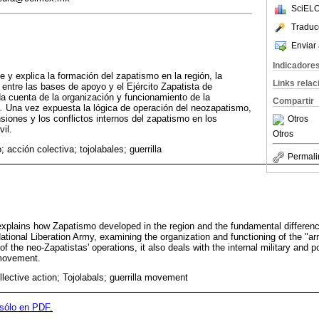
SciELO
Traduc
Enviar 
Indicadore
e y explica la formación del zapatismo en la región, la
Links rela
 entre las bases de apoyo y el Ejército Zapatista de
da cuenta de la organización y funcionamiento de la
Compartir
.
Una vez expuesta la lógica de operación del neozapatismo,
siones y los conflictos internos del zapatismo en los
Otros
vil.
Otros
 acción colectiva; tojolabales; guerrilla
Permali
explains how Zapatismo developed in the region and the fundamental differen
ational Liberation Army, examining the organization and functioning of the "a
f the neo-Zapatistas' operations, it also deals with the internal military and po
 movement.
lective action; Tojolabals; guerrilla movement
 sólo en PDF.