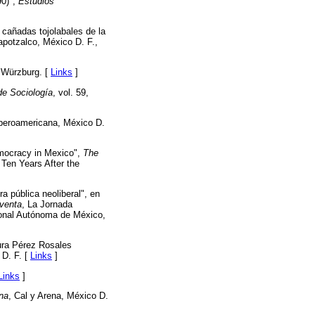
90)",
Estudios
 cañadas tojolabales de la
potzalco, México D. F.,
 Würzburg. [
Links
]
de Sociología
, vol. 59,
Iberoamericana, México D.
emocracy in Mexico",
The
 Ten Years After the
a pública neoliberal", en
oventa
, La Jornada
ional Autónoma de México,
aura Pérez Rosales
 D. F. [
Links
]
Links
]
ona
, Cal y Arena, México D.