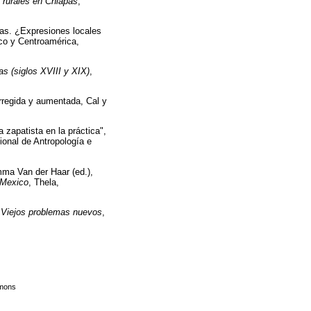
 rurales en Chiapas
,
apas. ¿Expresiones locales
co y Centroamérica,
as (siglos XVIII y XIX)
,
orregida y aumentada, Cal y
zapatista en la práctica",
cional de Antropología e
mma Van der Haar (ed.),
 Mexico
, Thela,
. Viejos problemas nuevos
,
mmons