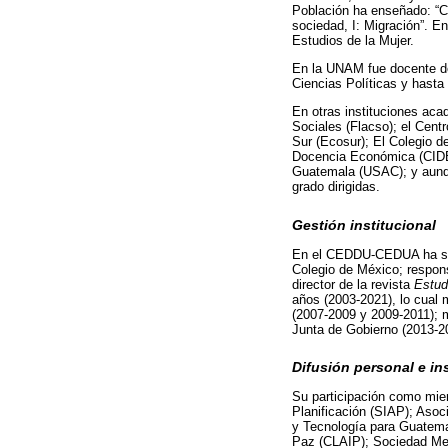
Población ha enseñado: “Ca
sociedad, I: Migración”. E
Estudios de la Mujer.
En la UNAM fue docente de 
Ciencias Políticas y hasta
En otras instituciones ac
Sociales (Flacso); el Cent
Sur (Ecosur); El Colegio de
Docencia Económica (CIDE)
Guatemala (USAC); y aunque
grado dirigidas.
Gestión institucional
En el CEDDU-CEDUA ha sido
Colegio de México; respon
director de la revista
Estud
años (2003-2021), lo cual
(2007-2009 y 2009-2011); 
Junta de Gobierno (2013-2
Difusión personal e ins
Su participación como mie
Planificación (SIAP); Aso
y Tecnología para Guatema
Paz (CLAIP); Sociedad Me