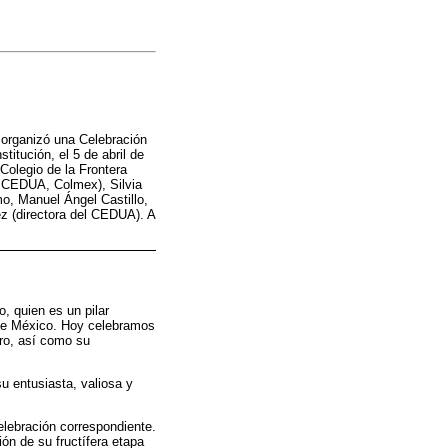
 organizó una Celebración
titución, el 5 de abril de
Colegio de la Frontera
CEDUA, Colmex), Silvia
mo, Manuel Ángel Castillo,
z (directora del CEDUA). A
, quien es un pilar
de México. Hoy celebramos
tro, así como su
u entusiasta, valiosa y
lebración correspondiente.
ón de su fructífera etapa