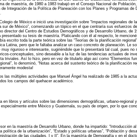
rama de maestría, de 1980 a 1983 trabajó en el Consejo Nacional de Población
n de Integración de la Política de Planeación con los Planes y Programas de
.
Colegio de México e inició una investigación sobre “Impactos regionales de l
era sur de México”, comenzando un tópico en el que centraría sus esfuerzos de 
o director del Centro de Estudios Demográficos y de Desarrollo Urbano, de 
presentado su tesis de maestría. Platicando con él al respecto, le mencioné
ía escrito toda la parte teórica sobre las “Teorías de la planificación region
a Latina, pero que le faltaba analizar un caso concreto de planeación. Le sol
ré muy riguroso e interesante, sugiriéndole que lo presentará tal cual, pues no
óricos-conceptuales, sino deseable a la luz de las tendencias actuales de in
a triviales. Así lo hizo, pero en vez de titularlo algo así como “Elementos fu
regional”, lo denominó, “Notas acerca del sustento teórico de la planificación 
deramente modesta!
os las múltiples actividades que Manuel Ángel ha realizado de 1985 a la actu
odos los campos del quehacer académico.
a en libros y artículos sobre las dimensiones demográficas, urbano-regional y
, especialmente entre México y Guatemala, su país de origen, por lo que co
or en la maestría de Desarrollo Urbano, donde ha impartido: “Introducción al 
 política de la urbanización”, “Estado y políticas urbanas”, “Población y desa
nistración de las ciudades, I y II”. En la maestría de Demografía y en el doc