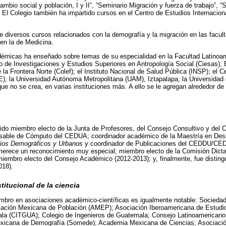
mbio social y población, I y II”, “Seminario Migración y fuerza de trabajo”, 
n El Colegio también ha impartido cursos en el Centro de Estudios Internacio
diversos cursos relacionados con la demografía y la migración en las facult
 en la de Medicina.
adémicas ha enseñado sobre temas de su especialidad en la Facultad Latinoa
ro de Investigaciones y Estudios Superiores en Antropología Social (Ciesas); E
 la Frontera Norte (Colef); el Instituto Nacional de Salud Pública (INSP); el C
; la Universidad Autónoma Metropolitana (UAM), Iztapalapa; la Universidad
 no se crea, en varias instituciones más. A ello se le agregan alrededor de
 miembro electo de la Junta de Profesores, del Consejo Consultivo y del 
sable de Cómputo del CEDUA; coordinador académico de la Maestría en Desa
ios Demográficos y Urbanos
y coordinador de Publicaciones del CEDDU/CED
 merece un reconocimiento muy especial; miembro electo de la Comisión Dict
miembro electo del Consejo Académico (2012-2013); y, finalmente, fue distin
018).
titucional de la ciencia
mbro en asociaciones académico-científicas es igualmente notable: Sociedad
ciación Mexicana de Población (AMEP); Asociación Iberoamericana de Estudio
la (CITGUA); Colegio de Ingenieros de Guatemala; Consejo Latinoamericano 
xicana de Demografía (Somede); Academia Mexicana de Ciencias; Asociaci