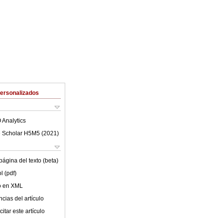
Personalizados
 Analytics
 Scholar H5M5 (
2021
)
ágina del texto (beta)
l (pdf)
lo en XML
cias del artículo
itar este artículo