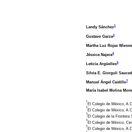
1
Landy Sánchez
2
Gustavo Garza
Martha Luz Rojas Wiesne
4
Jéssica Najera
5
Leticia Argüelles
Silvia E. Giorguli Sauce
7
Manuel Ángel Castillo
María Isabel Molina Mor
1
El Colegio de México, A.
2
El Colegio de México, A.C
3
El Colegio de la Frontera 
4
El Colegio de México, Ce
5
El Colegio de México, A.