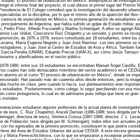
itulado “El proceso de urbanización en México: anteproyecto de investigació
tregó el informe final del proyecto, el cual obtuvo el primer lugar del Premio
Presidencia de El Colegio consideró que la investigación del desarrollo urbano
pecialistas en la disciplina, por lo que el mismo año de la aparición del libro
 carencia de especialistas en México, la primera generación de estudiantes s
 principalmente de Argentina, que había sufrido un golpe de Estado militar, por
, Pedro Pírez, Alfredo Pucciarelli y Martha Schteingart. A ellos se agregó Alla
bamos Luis Unikel, Crescencio Ruiz Chiapetto y un servidor, y pronto se incor
promoción, de 1976 a 1978, estuvo constituida por 18 estudiantes, entre los
 Lezama, María Eugenia Negrete y Juan José Ramírez. Los tres primeros se in
stigadores, y Juan José al Centro de Estudios de Asia y África. También fu
z García-Peralta (UNAM), Eduardo Preciat (UAM-X), así como Jesús Tamayo 
onarios y planificadores en el sector público.
1978-1980, entre sus 19 estudiantes se encontraban Manuel Ángel Castillo, E
, los cuales han sido destacados miembros del sector académico en el CED
 alumno en el curso “El proceso de urbanización en México”, donde se impa
 mencionado. Han pasado más de cuarenta años desde entonces, pero la image
ipaba mucho en clase, pero cuando lo hacía, sus planteamientos eran importa
s estudiados. Posteriormente, como colega, lo seguí percibiendo con esa mis
ión como protagonista, lo cual es de admirarse pues refleja que tiene un gran 
s mortales.
eneraciones estudiaron algunos profesores de la actual planta de investigad
r de tesis, C. Ruiz Chiapetto); Araceli Damián (1986-1988; tesis dirigida por M
eingart, directora de tesis), Verónica Crossa (1997-1999; director, J. L. Leza
s de Población; tesis dirigida por M. Schteingart); todos ellos son actuales p
 con los egresados de la primera promoción, constituyen lo que podría consi
mbros del Área de Estudios Urbanos del actual CEDUA. A esta tercera genera
y María Perevochtchikova, con lo que se empezaron a incorporar profesora