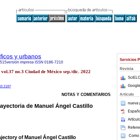
ficos y urbanos
Servicios 
6515
versión impresa
ISSN
0186-7210
Revista
vol.37 no.3 Ciudad de México sep./dic. 2022
SciELO
Google
7i3.2187
Articulo
NOTAS Y COMENTARIOS
nueva p
rayectoria de Manuel Ángel Castillo
Españo
Artícu
Referen
Como c
ajectory of Manuel Ángel Castillo