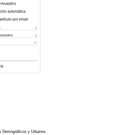
 Analytics
ción automática
artículo por email
s
cionados
nk
os Demográficos y Urbanos.