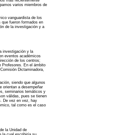
 los más recientemente
icipamos varios miembros de
mico vanguardista de los
s que fueron formados en
ión de la investigación y a
 investigación y la
n en eventos académicos
irección de los centros;
e Profesores. En el ámbito
a Comisión Dictaminadora,
nación, siendo que algunos
se orientan a desempeñar
os, seminarios temáticos y
son válidas, pues se tienen
s. De vez en vez, hay
émico, tal como es el caso
de la Unidad de
la cual escribiría su