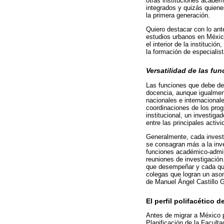
otras instituciones acadé
integrados y quizás quiene
la primera generación.
Quiero destacar con lo ant
estudios urbanos en Méxic
el interior de la institució
la formación de especialis
Versatilidad de las fu
Las funciones que debe des
docencia, aunque igualment
nacionales e internacionale
coordinaciones de los prog
institucional, un investig
entre las principales activ
Generalmente, cada investi
se consagran más a la inve
funciones académico-admini
reuniones de investigación
que desempeñar y cada qui
colegas que logran un asom
de Manuel Ángel Castillo G
El perfil polifacético 
Antes de migrar a México 
Planificación de la Facult