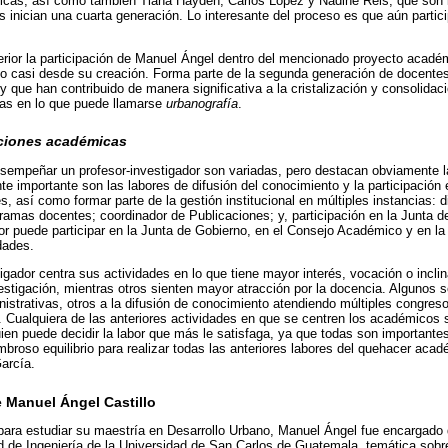
micas, así como también Tiana Hayden, Carlos López y Nadine Reis, que son
s inician una cuarta generación. Lo interesante del proceso es que aún part
erior la participación de Manuel Ángel dentro del mencionado proyecto acadé
o casi desde su creación. Forma parte de la segunda generación de docente
n, y que han contribuido de manera significativa a la cristalización y consolidac
tas en lo que puede llamarse
urbanografía
.
nciones académicas
empeñar un profesor-investigador son variadas, pero destacan obviamente la
e importante son las labores de difusión del conocimiento y la participació
s, así como formar parte de la gestión institucional en múltiples instancias: d
ramas docentes; coordinador de Publicaciones; y, participación en la Junta d
ador puede participar en la Junta de Gobierno, en el Consejo Académico y en l
idades.
gador centra sus actividades en lo que tiene mayor interés, vocación o incli
stigación, mientras otros sienten mayor atracción por la docencia. Algunos 
strativas, otros a la difusión de conocimiento atendiendo múltiples congres
. Cualquiera de las anteriores actividades en que se centren los académicos 
en puede decidir la labor que más le satisfaga, ya que todas son importante
broso equilibrio para realizar todas las anteriores labores del quehacer acad
arcía.
de Manuel Ángel Castillo
para estudiar su maestría en Desarrollo Urbano, Manuel Ángel fue encargado 
ad de Ingeniería de la Universidad de San Carlos de Guatemala, temática sobre 