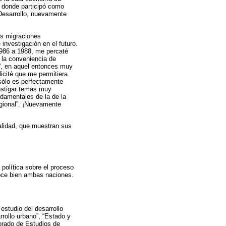
, donde participó como
 Desarrollo, nuevamente
as migraciones
investigación en el futuro.
1986 a 1988, me percaté
 la conveniencia de
al”, en aquel entonces muy
icité que me permitiera
 sólo es perfectamente
vestigar temas muy
ndamentales de la de la
regional”. ¡Nuevamente
alidad, que muestran sus
 política sobre el proceso
noce bien ambas naciones.
estudio del desarrollo
rrollo urbano”, “Estado y
torado de Estudios de