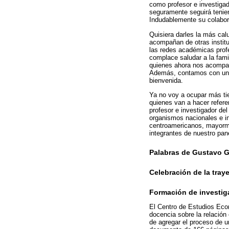
como profesor e investigado
seguramente seguirá tenie
Indudablemente su colabora
Quisiera darles la más ca
acompañan de otras institu
las redes académicas profe
complace saludar a la fami
quienes ahora nos acompañ
Además, contamos con un b
bienvenida.
Ya no voy a ocupar más tie
quienes van a hacer refere
profesor e investigador de
organismos nacionales e in
centroamericanos, mayorme
integrantes de nuestro pa
Palabras de Gustavo G
Celebración de la tray
Formación de investig
El Centro de Estudios Eco
docencia sobre la relación
de agregar el proceso de u