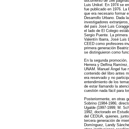
documento de 166 páginas t
Luis Unikel. En 1974 se en
fue publicado en 1976. La 
que era necesario formar es
Desarrollo Urbano. Dada la
investigadores extranjeros,
del país José Luis Coraggio
el lado de El Colegio está
Sergio Puente. La primera 
Valentín Ibarra, José Luis
CEED como profesores-inve
primera generación Beatri
se distinguieron como funci
En la segunda promoción, 
Herrera y Delfina Ramírez
UNAM. Manuel Ángel fue mi
contenido del libro antes
era reservado y no partic
entendimiento de los tema
de estar llamando la atenc
cuestión nada fácil para lo
Posteriormente, en otras g
Sobrino (1984-1986; directo
Ugalde (1997-1999; M. Scht
1992, doctorado en Estudio
del CEDUA, quienes, junto
tercera generación de mie
Domínguez, Landy Sánchez 