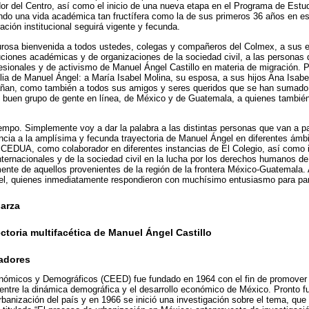
r del Centro, así como el inicio de una nueva etapa en el Programa de Estudio
ndo una vida académica tan fructífera como la de sus primeros 36 años en es
ción institucional seguirá vigente y fecunda.
lurosa bienvenida a todos ustedes, colegas y compañeros del Colmex, a sus e
ciones académicas y de organizaciones de la sociedad civil, a las personas
sionales y de activismo de Manuel Ángel Castillo en materia de migración. 
lia de Manuel Ángel: a María Isabel Molina, su esposa, a sus hijos Ana Isabe
an, como también a todos sus amigos y seres queridos que se han sumado 
uen grupo de gente en línea, de México y de Guatemala, a quienes también
mpo. Simplemente voy a dar la palabra a las distintas personas que van a par
ncia a la amplísima y fecunda trayectoria de Manuel Ángel en diferentes ámb
l CEDUA, como colaborador en diferentes instancias de El Colegio, así como i
ternacionales y de la sociedad civil en la lucha por los derechos humanos de
nte de aquellos provenientes de la región de la frontera México-Guatemala.
nel, quienes inmediatamente respondieron con muchísimo entusiasmo para par
arza
ectoria multifacética de Manuel Ángel Castillo
adores
nómicos y Demográficos (CEED) fue fundado en 1964 con el fin de promover l
 entre la dinámica demográfica y el desarrollo económico de México. Pronto f
rbanización del país y en 1966 se inició una investigación sobre el tema, que