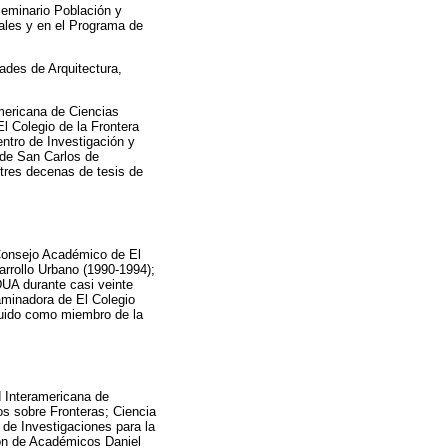
“Seminario Población y
nales y en el Programa de
ades de Arquitectura,
mericana de Ciencias
l Colegio de la Frontera
entro de Investigación y
 de San Carlos de
 tres decenas de tesis de
Consejo Académico de El
rrollo Urbano (1990-1994);
UA durante casi veinte
aminadora de El Colegio
guido como miembro de la
 Interamericana de
s sobre Fronteras; Ciencia
de Investigaciones para la
ón de Académicos Daniel