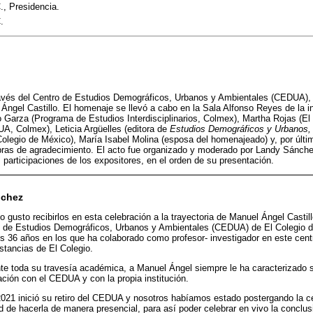
., Presidencia.
.
ravés del Centro de Estudios Demográficos, Urbanos y Ambientales (CEDUA),
Ángel Castillo. El homenaje se llevó a cabo en la Sala Alfonso Reyes de la ins
 Garza (Programa de Estudios Interdisciplinarios, Colmex), Martha Rojas (El 
A, Colmex), Leticia Argüelles (editora de
Estudios Demográficos y Urbanos,
 Colegio de México), María Isabel Molina (esposa del homenajeado) y, por últi
bras de agradecimiento. El acto fue organizado y moderado por Landy Sánche
 participaciones de los expositores, en el orden de su presentación.
nchez
gusto recibirlos en esta celebración a la trayectoria de Manuel Ángel Castillo
o de Estudios Demográficos, Urbanos y Ambientales (CEDUA) de El Colegio 
 los 36 años en los que ha colaborado como profesor- investigador en este cen
nstancias de El Colegio.
te toda su travesía académica, a Manuel Ángel siempre le ha caracterizado s
ción con el CEDUA y con la propia institución.
021 inició su retiro del CEDUA y nosotros habíamos estado postergando la ce
de hacerla de manera presencial, para así poder celebrar en vivo la conclusi