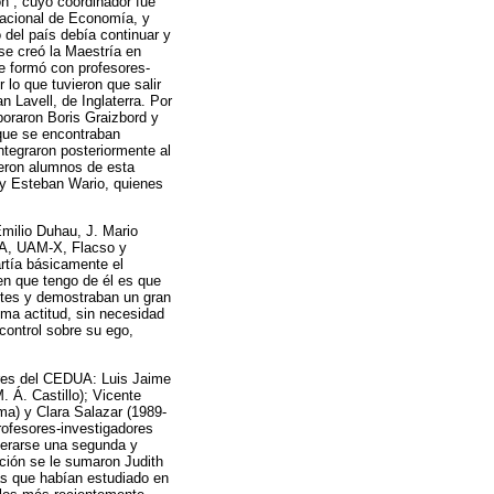
n”, cuyo coordinador fue
 Nacional de Economía, y
 del país debía continuar y
 se creó la Maestría en
e formó con profesores-
 lo que tuvieron que salir
n Lavell, de Inglaterra. Por
poraron Boris Graizbord y
 que se encontraban
tegraron posteriormente al
eron alumnos de esta
y Esteban Wario, quienes
milio Duhau, J. Mario
UA, UAM-X, Flacso y
rtía básicamente el
n que tengo de él es que
ntes y demostraban un gran
ma actitud, sin necesidad
control sobre su ego,
ores del CEDUA: Luis Jaime
. Á. Castillo); Vicente
ma) y Clara Salazar (1989-
rofesores-investigadores
derarse una segunda y
ción se le sumaron Judith
s que habían estudiado en