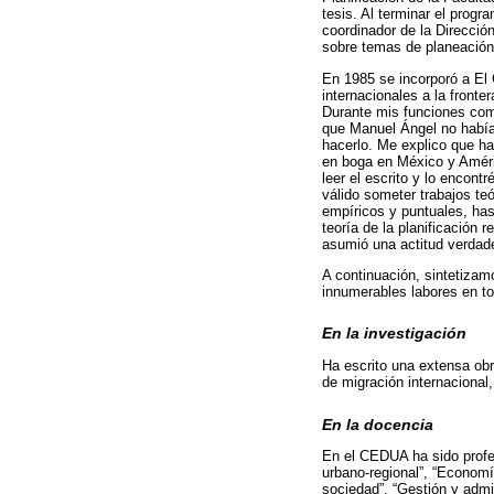
tesis. Al terminar el prog
coordinador de la Direcció
sobre temas de planeación
En 1985 se incorporó a El 
internacionales a la front
Durante mis funciones com
que Manuel Ángel no había 
hacerlo. Me explico que hab
en boga en México y Améric
leer el escrito y lo encont
válido someter trabajos te
empíricos y puntuales, hast
teoría de la planificación 
asumió una actitud verda
A continuación, sintetizam
innumerables labores en t
En la investigación
Ha escrito una extensa obr
de migración internacional
En la docencia
En el CEDUA ha sido profes
urbano-regional”, “Economía
sociedad”, “Gestión y admi