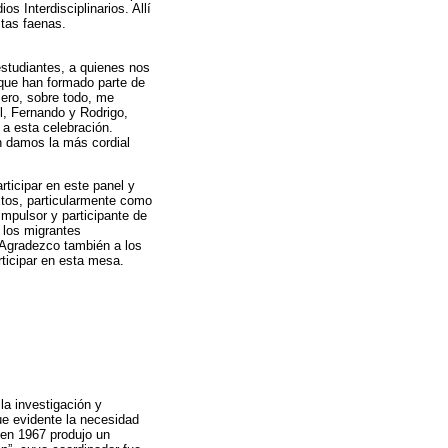
s Interdisciplinarios. Allí
tas faenas.
studiantes, a quienes nos
 que han formado parte de
Pero, sobre todo, me
l, Fernando y Rodrigo,
a esta celebración.
 damos la más cordial
ticipar en este panel y
itos, particularmente como
mpulsor y participante de
 los migrantes
 Agradezco también a los
ticipar en esta mesa.
a investigación y
ue evidente la necesidad
 en 1967 produjo un