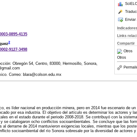
SciELO
Traduc
Enviar 
Indicadore
-0003-0895-4135
Links rela
2
íquez
Compartir
-0002-9127-3498
Otros
Otros
ección: Obregón 54, Centro, 83000, Hermosillo, Sonora,
Permali
o@gmail.com
xico. Correo: blara@colson.edu.mx
o, es líder nacional en producción minera, pero en 2014 fue escenario de un
ado por esa industria. El objetivo del artículo es determinar los actores y 
tales en el estado durante el periodo 2008-2018. Se contribuyó con la sistema
y se catalogaron ocho conflictos socioambientales. Se concluye que las form
s al derrame de 2014 mantuvieron exigencias locales, mientras que los poster
onflicto socioambiental del río Sonora sobresale por la diversidad de actores y