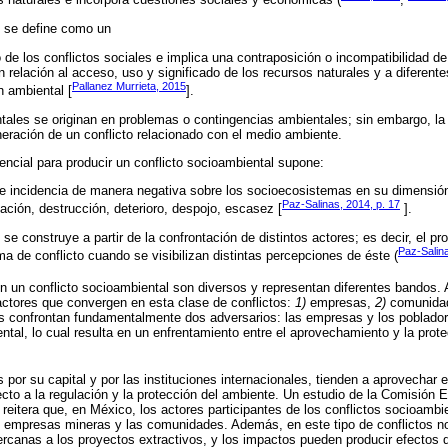
s naturales e incorpora cuestiones sociales y económicas (
;
l se define como un
o de los conflictos sociales e implica una contraposición o incompatibilidad d
 relación al acceso, uso y significado de los recursos naturales y a diferent
Pallanez Murrieta, 2015
n ambiental [
].
tales se originan en problemas o contingencias ambientales; sin embargo, la
neración de un conflicto relacionado con el medio ambiente.
ncial para producir un conflicto socioambiental supone:
e incidencia de manera negativa sobre los socioecosistemas en su dimensión
Paz-Salinas, 2014, p. 17
ación, destrucción, deterioro, despojo, escasez [
].
 se construye a partir de la confrontación de distintos actores; es decir, el p
Paz-Salin
a de conflicto cuando se visibilizan distintas percepciones de éste (
n un conflicto socioambiental son diversos y representan diferentes bandos. 
actores que convergen en esta clase de conflictos:
1)
empresas,
2)
comunida
s confrontan fundamentalmente dos adversarios: las empresas y los pobladore
ntal, lo cual resulta en un enfrentamiento entre el aprovechamiento y la prot
por su capital y por las instituciones internacionales, tienden a aprovechar e
cto a la regulación y la protección del ambiente. Un estudio de la Comisión
 reitera que, en México, los actores participantes de los conflictos socioambi
s empresas mineras y las comunidades. Además, en este tipo de conflictos n
canas a los proyectos extractivos, y los impactos pueden producir efectos di