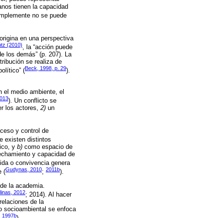
anos tienen la capacidad
simplemente no se puede
origina en una perspectiva
utz (2010)
, la “acción puede
e los demás” (p. 207). La
ribución se realiza de
Beck, 1998, p. 29
olítico” (
).
n el medio ambiente, el
013
). Un conflicto se
r los actores,
2)
un
cceso y control de
e existen distintos
ico, y
b)
como espacio de
vechamiento y capacidad de
 vida o convivencia genera
Gudynas, 2010
2011b
 (
;
).
sde la academia.
linas, 2012
; 2014). Al hacer
relaciones de la
to socioambiental se enfoca
, 1997b