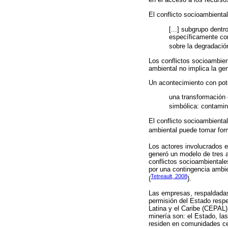
en el acceso a los recurso
El conflicto socioambienta
[...] subgrupo dentr
específicamente con
sobre la degradació
Los conflictos socioambien
ambiental no implica la ge
Un acontecimiento con pote
una transformación 
simbólica: contamin
El conflicto socioambiental
ambiental puede tomar form
Los actores involucrados e
generó un modelo de tres 
conflictos socioambientale
por una contingencia ambie
Tetreault, 2008
(
).
Las empresas, respaldadas 
permisión del Estado respe
Latina y el Caribe (CEPAL)
minería son: el Estado, la
residen en comunidades cer