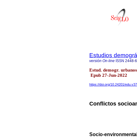
Estudios demográ
versión On-line
ISSN
2448-
Estud. demogr. urbanos
Epub 27-Jun-2022
https://doi.org/10.24201/edu.v3
Conflictos socioa
Socio-environmental