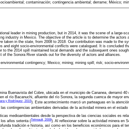
 socioambiental; contaminación; contingencia ambiental; derrame; México; min
tional leader in mining production, but in 2014, it was the scene of a large-sc
 industry in Mexico. The objective of the article is to determine the actors 
ve taken in the state, from 2008 to 2018. Our contribution was made to the sy
s and eight socio-environmental conflicts were catalogued. It is concluded tha
ior to the 2014 spill maintained local demands and the subsequent ones sought
t of the Sonora River stands out for the diversity of actors and alliances.
environmental contingency; Mexico; mining; mining spill; risk; socio-environm
 mina Buenavista del Cobre, ubicada en el municipio de Cananea, derramó 40 
 en el río Bacanuchi, afluente del río Sonora, la segunda cuenca de mayor enve
ara y Rodríguez, 2015
). Este acontecimiento marcó un parteaguas en la atención
as contingencias ambientales derivadas de la actividad minera en el estado 
áticas medioambientales desde la perspectiva de las ciencias sociales es rel
Tetreault, 2008
 los años setenta (
). Al reflexionar sobre la actividad minera en 
unda tradición e historia, así como en los beneficios económicos para el terri