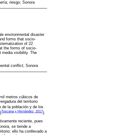
ería; riesgo; Sonora
ale environmental disaster
and forms that socio-
stematization of 22
t the forms of socio-
 media visibility. The
ental conflict; Sonora
mil metros cúbicos de
rgadura del territorio
 de la población y de los
Toscana y Hernández, 2017
(
).
ativamente reciente, pues
Sonora, se tiende a
torio; ello ha conllevado a