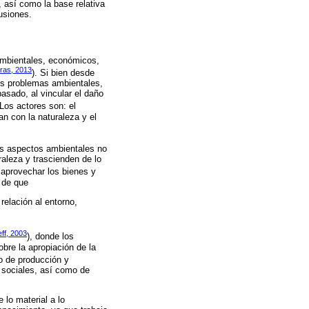
 así como la base relativa
usiones.
 ambientales, económicos,
ras, 2013
). Si bien desde
los problemas ambientales,
asado, al vincular el daño
 Los actores son: el
an con la naturaleza y el
Los aspectos ambientales no
raleza y trascienden de lo
l aprovechar los bienes y
 de que
relación al entorno,
eff, 2003
), donde los
bre la apropiación de la
so de producción y
 sociales, así como de
 lo material a lo