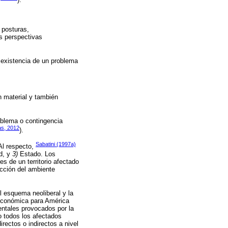
).
e posturas,
es perspectivas
 existencia de un problema
 material y también
roblema o contingencia
as, 2012
).
Sabatini (1997a)
Al respecto,
d, y
3)
Estado. Los
s de un territorio afectado
ección del ambiente
l esquema neoliberal y la
 Económica para América
entales provocados por la
o todos los afectados
rectos o indirectos a nivel