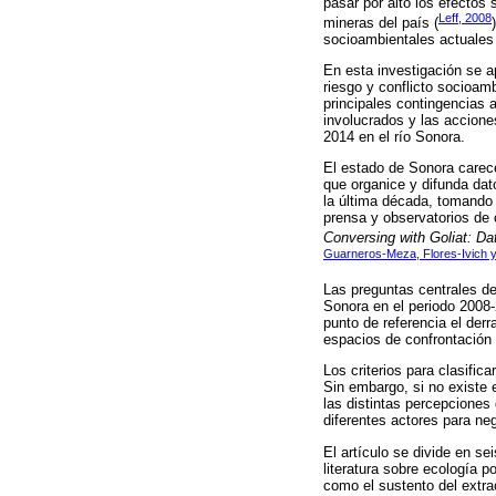
pasar por alto los efectos
Leff, 2008
mineras del país (
socioambientales actuales
En esta investigación se a
riesgo y conflicto socioamb
principales contingencias 
involucrados y las accione
2014 en el río Sonora.
El estado de Sonora carece
que organice y difunda dato
la última década, tomando 
prensa y observatorios de 
Conversing with Goliat: Dat
Guarneros-Meza, Flores-Ivich 
Las preguntas centrales de
Sonora en el periodo 2008-
punto de referencia el derr
espacios de confrontación 
Los criterios para clasifi
Sin embargo, si no existe 
las distintas percepciones
diferentes actores para neg
El artículo se divide en se
literatura sobre ecología p
como el sustento del extra