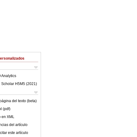
Personalizados
 Analytics
 Scholar H5M5 (
2021
)
ágina del texto (beta)
l (pdf)
lo en XML
cias del artículo
itar este artículo