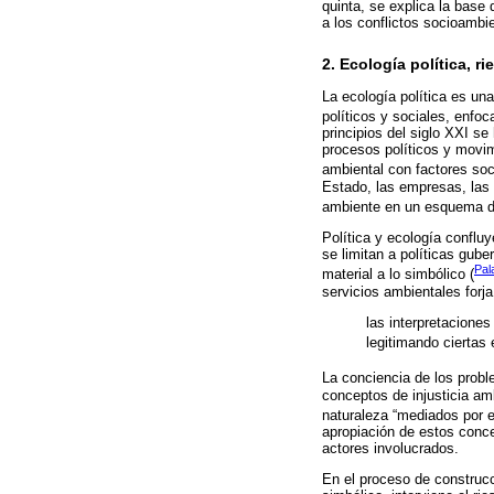
quinta, se explica la base
a los conflictos socioambi
2. Ecología política, r
La ecología política es un
políticos y sociales, enfo
principios del siglo XXI s
procesos políticos y movim
ambiental con factores soc
Estado, las empresas, las o
ambiente en un esquema de
Política y ecología conflu
se limitan a políticas gube
Pal
material a lo simbólico (
servicios ambientales forj
las interpretaciones
legitimando ciertas 
La conciencia de los prob
conceptos de injusticia am
naturaleza “mediados por e
apropiación de estos conce
actores involucrados.
En el proceso de construcc