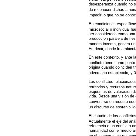
desesperanza cuando no se 
de reconocer dichas amen
impedir lo que no se conoc
En condiciones específicas
microsocial o individual ha
ser considerada como una a
producción paralela de rie
manera inversa, genera un a
Es decir, donde lo ambienta
En este contexto, y ante l
conflicto tiene como punto
origina cuando coinciden 
adversario establecido, y
3
Los conflictos relacionado
territorios y recursos natu
esquemas de valoración d
vida. Desde una visión de
convertirse en recurso eco
un discurso de sostenibili
El estudio de los conflict
Actualmente el eje del aná
referencia a un conflicto a
humanidad con el medio amb