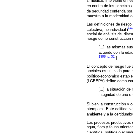
simbólico, interviene el r
en contra de los principio
de seguridad conferida por
muestra a la modernidad c
Las definiciones de riesgo 
Gar
colectiva, no individual (
social de análisis del dis
riesgo como construcción s
[...] las mismas su
acuerdo con la edad,
1998, p. 32
].
El concepto de riesgo fue 
sociales es utilizada para
político-económico estable
(LGEEPA) define como con
[...] la situación 
integridad de uno o
Si bien la construcción y 
atemporal. Este calificativ
ambiente y a la certidumbre
Los procesos productivos c
agua, flora y fauna orient
científica, política o econó