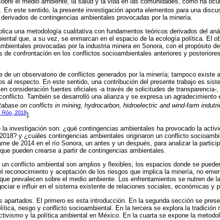
 sobre el medio ambiente, la salud y la vida en las comunidades, como ha ocu
). En este sentido, la presente investigación aporta elementos para una discus
 derivados de contingencias ambientales provocadas por la minería.
plica una metodología cualitativa con fundamentos teóricos derivados del aná
iental que, a su vez, se enmarcan en el espacio de la ecología política. El obj
ambientales provocadas por la industria minera en Sonora, con el propósito de
s de confrontación en los conflictos socioambientales anteriores y posteriore
 de un observatorio de conflictos generados por la minería; tampoco existe alg
s al respecto. En este sentido, una contribución del presente trabajo es sist
en consideración fuentes oficiales -a través de solicitudes de transparencia-
conflicto. También se desarrolló una alianza y se expresa un agradecimiento 
abase on conflicts in mining, hydrocarbon, hidroelectric and wind-farm indutr
y Róo, 2018
).
 la investigación son: ¿qué contingencias ambientales ha provocado la activ
2018? y ¿cuáles contingencias ambientales originaron un conflicto socioambi
ame de 2014 en el río Sonora, un antes y un después, para analizar la partici
que pueden crearse a partir de contingencias ambientales.
car un conflicto ambiental son amplios y flexibles; los espacios donde se pue
el reconocimiento y aceptación de los riesgos que implica la minería, no emer
 que prevalecen sobre el medio ambiente. Los enfrentamientos se nutren de 
ociar e influir en el sistema existente de relaciones sociales, económicas y p
is apartados. El primero es esta introducción. En la segunda sección se presen
olítica, riesgo y conflicto socioambiental. En la tercera se explora la tradició
ctivismo y la política ambiental en México. En la cuarta se expone la metodol