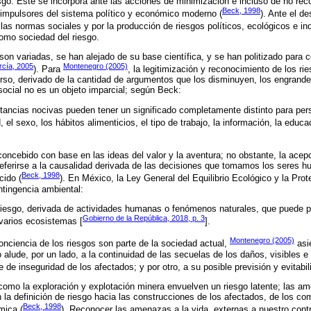
iesgo. Éste se incorpora ante las acciones de minimización e incluso de no rec
Beck, 1998
s impulsores del sistema político y económico moderno (
). Ante el d
 las normas sociales y por la producción de riesgos políticos, ecológicos e in
omo sociedad del riesgo.
son variadas, se han alejado de su base científica, y se han politizado para 
cía, 2005
Montenegro (2005)
). Para
, la legitimización y reconocimiento de los ri
curso, derivado de la cantidad de argumentos que los disminuyen, los engrande
ocial no es un objeto imparcial; según Beck:
stancias nocivas pueden tener un significado completamente distinto para per
 el sexo, los hábitos alimenticios, el tipo de trabajo, la información, la educac
concebido con base en las ideas del valor y la aventura; no obstante, la acepc
 referirse a la causalidad derivada de las decisiones que tomamos los seres 
Beck, 1998
cido (
). En México, la Ley General del Equilibrio Ecológico y la Pro
tingencia ambiental:
de riesgo, derivada de actividades humanas o fenómenos naturales, que puede p
Gobierno de la República, 2018, p. 3
 varios ecosistemas [
].
Montenegro (2005)
conciencia de los riesgos son parte de la sociedad actual,
asi
o alude, por un lado, a la continuidad de las secuelas de los daños, visibles e 
 de inseguridad de los afectados; y por otro, a su posible previsión y evitabil
omo la exploración y explotación minera envuelven un riesgo latente; las ame
an la definición de riesgo hacia las construcciones de los afectados, de los 
Beck, 1998
mica (
). Reconocer las amenazas a la vida, externas a nuestro contr