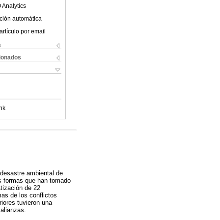
 Analytics
ción automática
artículo por email
s
cionados
nk
 desastre ambiental de
las formas que han tomado
tización de 22
as de los conflictos
iores tuvieron una
 alianzas.