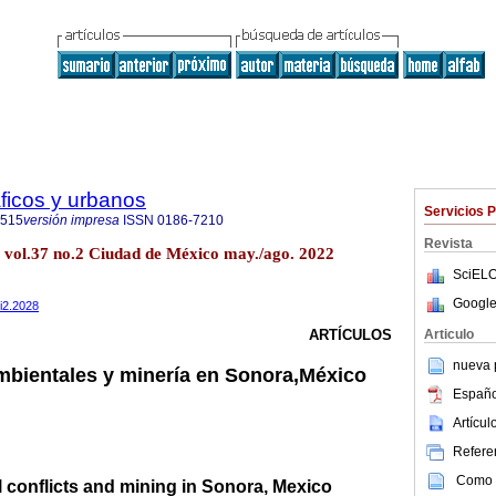
ficos y urbanos
Servicios 
6515
versión impresa
ISSN
0186-7210
Revista
 vol.37 no.2 Ciudad de México may./ago. 2022
SciELO
Google
7i2.2028
Articulo
ARTÍCULOS
nueva p
mbientales y minería en Sonora,México
Españo
Artícu
Referen
Como c
 conflicts and mining in Sonora, Mexico