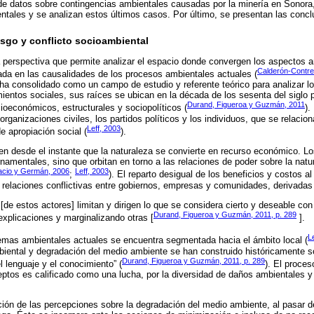
 de datos sobre contingencias ambientales causadas por la minería en Sonora,
entales y se analizan estos últimos casos. Por último, se presentan las concl
iesgo y conflicto socioambiental
a perspectiva que permite analizar el espacio donde convergen los aspectos
Calderón-Contre
cada en las causalidades de los procesos ambientales actuales (
e ha consolidado como un campo de estudio y referente teórico para analizar 
ientos sociales, sus raíces se ubican en la década de los sesenta del siglo p
Durand, Figueroa y Guzmán, 2011
ioeconómicos, estructurales y sociopolíticos (
).
rganizaciones civiles, los partidos políticos y los individuos, que se relacion
Leff, 2003
 apropiación social (
).
yen desde el instante que la naturaleza se convierte en recurso económico. 
rnamentales, sino que orbitan en torno a las relaciones de poder sobre la natu
acio y Germán, 2006
Leff, 2003
;
). El reparto desigual de los beneficios y costos a
a relaciones conflictivas entre gobiernos, empresas y comunidades, derivadas
 [de estos actores] limitan y dirigen lo que se considera cierto y deseable con 
Durand, Figueroa y Guzmán, 2011, p. 289
explicaciones y marginalizando otras [
].
L
lemas ambientales actuales se encuentra segmentada hacia el ámbito local (
biental y degradación del medio ambiente se han construido históricamente so
Durand, Figueroa y Guzmán, 2011, p. 289
l lenguaje y el conocimiento” (
). El proce
ptos es calificado como una lucha, por la diversidad de daños ambientales y
ión de las percepciones sobre la degradación del medio ambiente, al pasar de