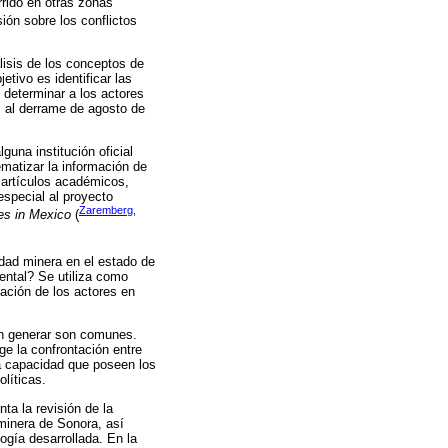
rrido en otras zonas
ión sobre los conflictos
lisis de los conceptos de
etivo es identificar las
 determinar a los actores
s al derrame de agosto de
una institución oficial
ematizar la información de
, artículos académicos,
especial al proyecto
Zaremberg,
ies in Mexico
(
idad minera en el estado de
ental? Se utiliza como
pación de los actores en
den generar son comunes.
ge la confrontación entre
la capacidad que poseen los
olíticas.
ta la revisión de la
n minera de Sonora, así
ogía desarrollada. En la