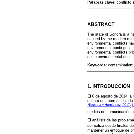
Palabras clave:
conflicto
ABSTRACT
The state of Sonora is a na
caused by the modern mining
environmental conflicts ha
environmental contingencie
environmental conflicts pr
socio-environmental conflic
Keywords:
contamination; 
1. INTRODUCCIÓN
El 6 de agosto de 2014 la
sulfato de cobre acidulado
Toscana y Hernández, 2017
L
(
;
medios de comunicación a l
El análisis de las problem
se realiza desde finales de
mantener un enfoque de prof