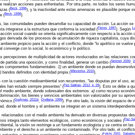
realizan acciones para enfrentarlas. Por otra parte, no todos los seres hum
Beck, 1996
azas (
), y la inactividad ante estas amenazas es plausible porque 
Beck, 1998
e (
).
, las comunidades pueden desarrollar su capacidad de acción. La acción se 
Flores, 1997
L
sta integrarse a la estructura que conforma la sociedad (
). Según
cción social cuando se orienta significativamente con respecto a la acción d
sgos derivada de los procesos de acumulación de riqueza capitalista, cuya dist
mbiente propicio para la acción y el conflicto, donde “lo apolítico se vuelve p
l converge con lo social, lo económico y lo político.
as percepciones de multiplicidad de actores involucrados en las relaciones co
Simmel, 2000
2
 de partida una oposición, y como finalidad, generar un cambio (
;
tres componentes fundamentales:
1)
un ambiente donde se puedan desenvolve
Wieviorka, 2010
)
bandos definidos con identidad propia (
).
s con la cuestión medioambiental son recurrentes, “las disputas por el uso, a
Paz-Salinas, 2012, p. 28
rales han estado siempre presentes” (
). Esto se debe a qu
el medio ambiente, donde sobresalen dos extremos:
a)
como recurso económ
 dominación, los bienes y servicios ambientales son valorizados por su apro
Gudynas, 2011b
Orellana, 1999
nómico (
;
). Por otro lado, la visión del espacio de
dad, donde el hombre y el ambiente se integran en un sistema interdependiente
os relacionados con el medio ambiente ha derivado en diversas propuestas de
Paz-Sa
lisis integra tanto elementos ecológicos, como económicos y sociales (
mbiental, la visión se restringe a un fundamento ecologista y se centra en las 
iente y el derecho a un ambiente no contaminado. Por otro lado, el conflic
Folchi, 2001
Sabatini