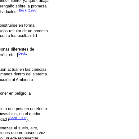
onocimiento, ya que trabaja
esengaño sobre la promesa
Beck (1996)
dividuales,
construirse en forma
esgos resulta de un proceso
cen o los ocultan. El
sonas diferentes de
Beck,
ión, etc. [
ión actual en las ciencias
humanos dentro del sistema
tección al Ambiente
oner en peligro la
enta que poseen un efecto
invisibles, en el medio
Beck, 1998
idad (
).
nazas al suelo, aire,
comunes que no poseen voz
ol, puede representar