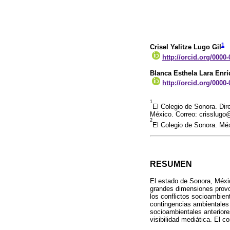
1
Crisel Yalitze Lugo Gil
http://orcid.org/0000
Blanca Esthela Lara Enr
http://orcid.org/0000
1
El Colegio de Sonora. Dir
México. Correo: crisslug
2
El Colegio de Sonora. Mé
RESUMEN
El estado de Sonora, Méxic
grandes dimensiones provoc
los conflictos socioambien
contingencias ambientales 
socioambientales anteriore
visibilidad mediática. El c