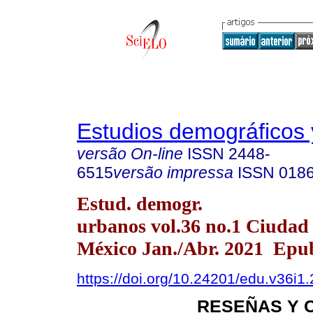
Estudios demográficos
versão On-line
ISSN
2448-
6515
versão impressa
ISSN
018
Estud. demogr.
urbanos vol.36 no.1 Ciudad
México Jan./Abr. 2021 Epu
https://doi.org/10.24201/edu.v36i1
RESEÑAS Y 