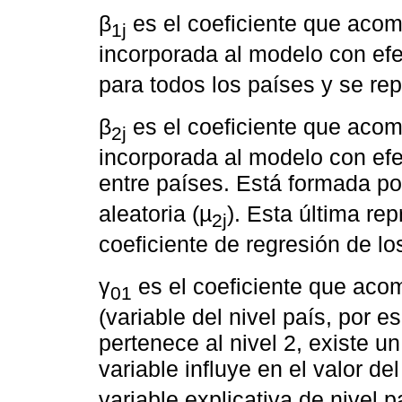
β
es el coeficiente que acomp
1j
incorporada al modelo con efec
para todos los países y se re
β
es el coeficiente que acomp
2j
incorporada al modelo con efec
entre países. Está formada por
aleatoria (µ
). Esta última re
2j
coeficiente de regresión de lo
γ
es el coeficiente que acom
01
(variable del nivel país, por 
pertenece al nivel 2, existe un
variable influye en el valor del
variable explicativa de nivel p