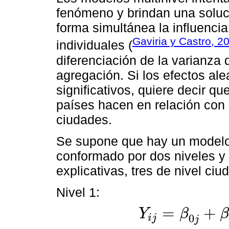
fenómeno y brindan una soluc
forma simultánea la influencia
Gaviria y Castro, 2
individuales (
diferenciación de la varianza 
agregación. Si los efectos ale
significativos, quiere decir q
países hacen en relación con l
ciudades.
Se supone que hay un modelo
conformado por dos niveles y 
explicativas, tres de nivel ciu
Nivel 1:
=
+
Y
β
0
i
j
Y
i
j
=
β
0
j
+
β
1
j
X
i
j
+
β
2
j
Z
i
j
+
r
i
j
j