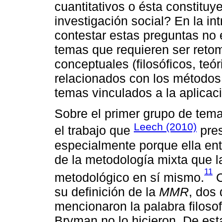
cuantitativos o ésta constituy
investigación social? En la in
contestar estas preguntas no e
temas que requieren ser retom
conceptuales (filosóficos, teór
relacionados con los métodos 
temas vinculados a la aplica
Sobre el primer grupo de tema
Leech (2010)
el trabajo que
pres
especialmente porque ella ent
de la metodología mixta que 
11
metodológico en sí mismo.
C
su definición de la
MMR
, dos
mencionaron la palabra filosof
Bryman no lo hicieron. De es