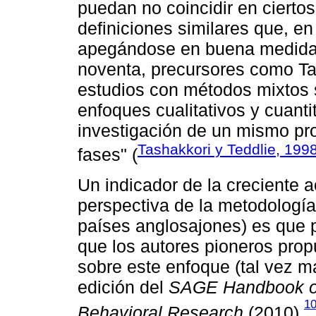
puedan no coincidir en cierto
definiciones similares que, e
apegándose en buena medida a
noventa, precursores como Ta
estudios con métodos mixtos 
enfoques cualitativos y cuanti
investigación de un mismo pro
Tashakkori y Teddlie, 199
fases" (
Un indicador de la creciente 
perspectiva de la metodología
países anglosajones) es que
que los autores pioneros pro
sobre este enfoque (tal vez m
edición del
SAGE Handbook of
1
Behavioral Research
(2010).