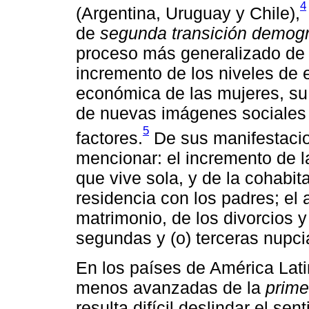
4
(Argentina, Uruguay y Chile),
de
segunda transición demogr
proceso más generalizado de 
incremento de los niveles de e
económica de las mujeres, su
de nuevas imágenes sociales 
5
factores.
De sus manifestaci
mencionar: el incremento de l
que vive sola, y de la cohabit
residencia con los padres; el
matrimonio, de los divorcios 
segundas y (o) terceras nupci
En los países de América Lat
menos avanzadas de la
prime
resulta difícil deslindar el se