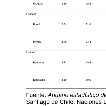
Uruguay
2.30
75.2
Grupo B
Brasil
2.34
71.0
México
2.49
73.4
Grupo C
Honduras
3.72
69.5
Nicaragua
3.30
69.5
Fuente:
Anuario estadístico d
Santiago de Chile, Naciones