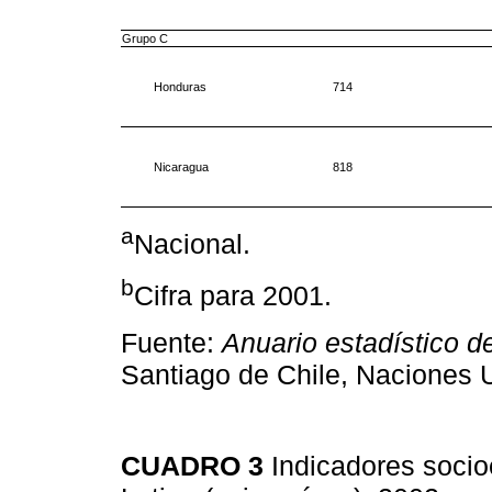
Grupo C
Honduras
714
Nicaragua
818
a
Nacional.
b
Cifra para 2001.
Fuente:
Anuario estadístico d
Santiago de Chile, Naciones
CUADRO 3
Indicadores soci