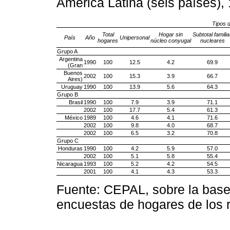
América Latina (seis países),
Tipos 
Total
Hogar sin
Subtotal familia
País
Año
Unipersonal
hogares
núcleo conyugal
nucleares
Grupo A
Argentina
1990
100
12.5
4.2
69.9
(Gran
Buenos
2002
100
15.3
3.9
66.7
Aires)
Uruguay
1990
100
13.9
5.6
64.3
Grupo B
Brasil
1990
100
7.9
3.9
71.1
2002
100
17.7
5.4
61.3
México
1989
100
4.6
4.1
71.6
2002
100
9.8
4.0
68.7
2002
100
6.5
3.2
70.8
Grupo C
Honduras
1990
100
4.2
5.9
57.0
2002
100
5.1
5.8
55.4
Nicaragua
1993
100
5.2
4.2
54.5
2001
100
4.1
4.3
53.3
Fuente: CEPAL, sobre la base
encuestas de hogares de los 