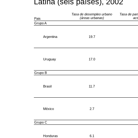
Latina (seis países), 2002
Tasa
de desempleo urbano
Tasa
de par
(áreas urbanas)
act
Pais
Grupo A
Argentina
19.7
Uruguay
17.0
Grupo B
Brasil
11.7
México
2.7
Grupo C
Honduras
6.1