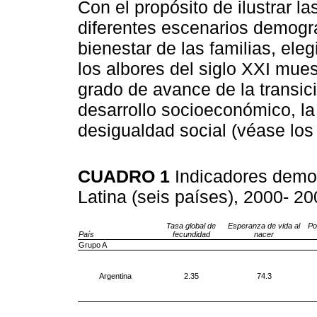
Con el propósito de ilustrar l
diferentes escenarios demogr
bienestar de las familias, el
los albores del siglo XXI mue
grado de avance de la transic
desarrollo socioeconómico, la
desigualdad social (véase lo
CUADRO 1
Indicadores demo
Latina (seis países), 2000- 2
Tasa global de
Esperanza de vida al
Po
País
fecundidad
nacer
Grupo A
Argentina
2.35
74.3