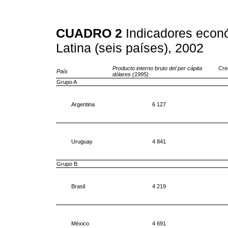
CUADRO 2
Indicadores econ
Latina (seis países), 2002
Producto interno bruto del per cápita
Cre
País
dólares
(1995)
Grupo A
Argentina
6 127
Uruguay
4 841
Grupo B
Brasil
4 219
México
4 691