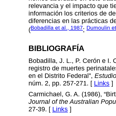
relevancia y el impacto que ti
información los criterios de d
diferencias en las prácticas d
Bobadilla et al., 1987
Dumoulin et
(
;
BIBLIOGRAFÍA
Bobadilla, J. L., P. Cerón e I.
registro de muertes perinatale
en el Distrito Federal”,
Estudi
núm. 2, pp. 257-271. [
Links
]
Carmichael, G. A. (1986), “Birth
Journal of the Australian Popu
27-39. [
Links
]