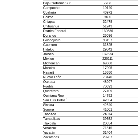
Baja California Sur
7708
Campeche
10140
Coahuila
46972
Colima
9400
Chiapas
32478
Chihuahua
51243
Distrito Federal
130886
Durango
26096
Guanajuato
93157
Guerrero
31325
Hidalgo
29842
Jalisco
132334
México
220111
Michoacán
69688
Morelos
17995
Nayarit
15550
Nuevo León
73140
Oaxaca
48997
Puebla
70693
Querétaro
27409
Quintana Roo
14782
San Luis Potosí
42854
Sinaloa
42640
Sonora
41001
Tabasco
24074
Tamaulipas
39652
Tlaxcala
20054
Veracruz
71315
Yucatán
31404
Zacatecas
29287