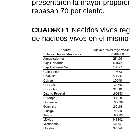
presentaron la mayor proporció
rebasan 70 por ciento.
CUADRO 1
Nacidos vivos reg
de nacidos vivos en el mismo
Estado
Nacidos vivos registrado
Estados Unidos Mexicanos
2 769089
Aguascalientes
25424
Baja California
60442
Baja California Sur
10477
Campeche
19673
Coahuila
59686
Colima
13049
Chiapas
132662
Chihuahua
91610
Distrito Federal
180953
Durango
48828
Guanajuato
139930
Guerrero
116199
Hidalgo
71839
Jalisco
166809
México
343502
Michoacán
131754
Morelos
37394