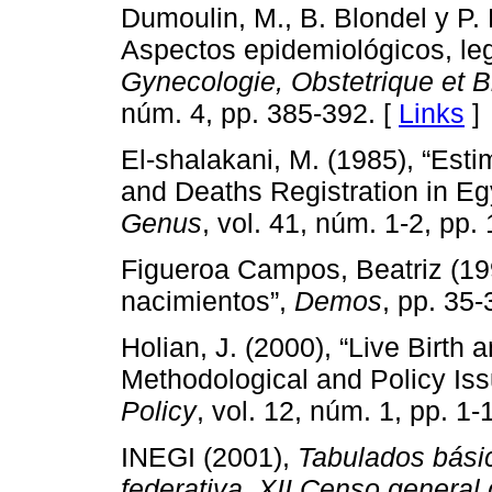
Dumoulin, M., B. Blondel y P. 
Aspectos epidemiológicos, leg
Gynecologie, Obstetrique et B
núm. 4, pp. 385-392. [
Links
]
El-shalakani, M. (1985), “Est
and Deaths Registration in E
Genus
, vol. 41, núm. 1-2, pp.
Figueroa Campos, Beatriz (199
nacimientos”,
Demos
, pp. 35-
Holian, J. (2000), “Live Birth
Methodological and Policy Is
Policy
, vol. 12, núm. 1, pp. 1-
INEGI (2001),
Tabulados básic
federativa. XII Censo general