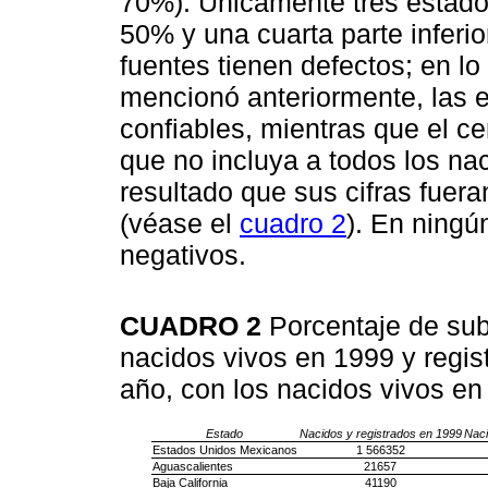
70%). Únicamente tres estados
50% y una cuarta parte inferi
fuentes tienen defectos; en lo
mencionó anteriormente, las e
confiables, mientras que el c
que no incluya a todos los nac
resultado que sus cifras fuer
(véase el
cuadro 2
). En ningú
negativos.
CUADRO 2
Porcentaje de sub
nacidos vivos en 1999 y regist
año, con los nacidos vivos e
Estado
Nacidos y registrados en 1999
Naci
Estados Unidos Mexicanos
1 566352
Aguascalientes
21657
Baja California
41190