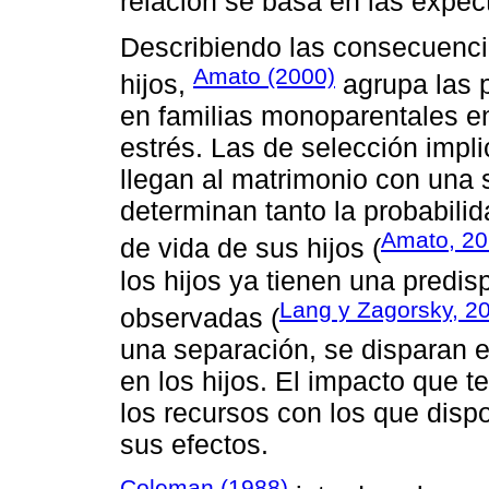
relación se basa en las expect
Describiendo las consecuencia
Amato (2000)
hijos,
agrupa las 
en familias monoparentales en
estrés. Las de selección impl
llegan al matrimonio con una s
determinan tanto la probabili
Amato, 2
de vida de sus hijos (
los hijos ya tienen una predi
Lang y Zagorsky, 2
observadas (
una separación, se disparan e
en los hijos. El impacto que 
los recursos con los que disp
sus efectos.
Coleman (1988)