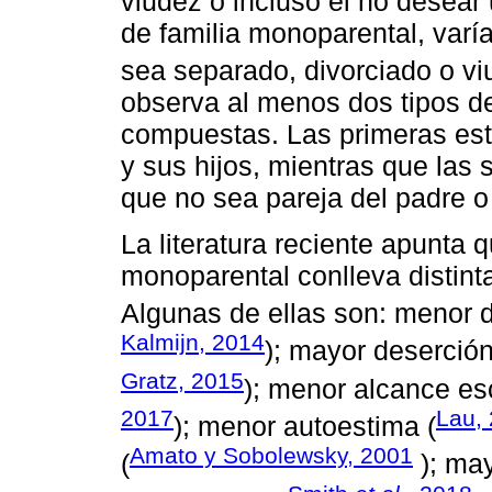
viudez o incluso el no desear
de familia monoparental, varía 
sea separado, divorciado o v
observa al menos dos tipos d
compuestas. Las primeras est
y sus hijos, mientras que las 
que no sea pareja del padre o
La literatura reciente apunta 
monoparental conlleva distint
Algunas de ellas son: menor
Kalmijn, 2014
); mayor deserción
Gratz, 2015
); menor alcance esc
2017
Lau,
); menor autoestima (
Amato y Sobolewsky, 2001
(
); ma