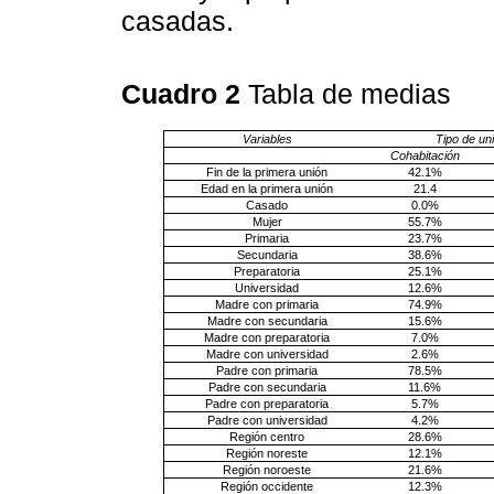
casadas.
Cuadro 2
Tabla de medias
Variables
Tipo de un
Cohabitación
Fin de la primera unión
42.1%
Edad en la primera unión
21.4
Casado
0.0%
Mujer
55.7%
Primaria
23.7%
Secundaria
38.6%
Preparatoria
25.1%
Universidad
12.6%
Madre con primaria
74.9%
Madre con secundaria
15.6%
Madre con preparatoria
7.0%
Madre con universidad
2.6%
Padre con primaria
78.5%
Padre con secundaria
11.6%
Padre con preparatoria
5.7%
Padre con universidad
4.2%
Región centro
28.6%
Región noreste
12.1%
Región noroeste
21.6%
Región occidente
12.3%