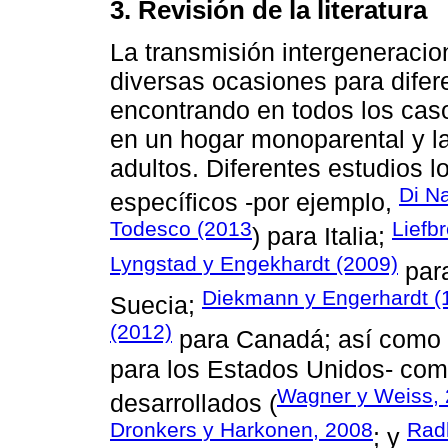
3. Revisión de la literatura
La transmisión intergeneracion
diversas ocasiones para difer
encontrando en todos los caso
en un hogar monoparental y l
adultos. Diferentes estudios 
Di N
específicos -por ejemplo,
Todesco (2013
Liefb
) para Italia;
Lyngstad y Engekhardt (2009)
par
Diekmann y Engerhardt (
Suecia;
(2012)
para Canadá; así como
para los Estados Unidos- com
Wagner y Weiss,
desarrollados (
Dronkers y Harkonen, 2008
Rad
; y