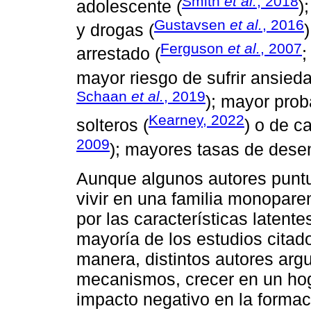
Smith
et al.
, 2018
adolescente (
)
Gustavsen
et al.
, 2016
y drogas (
Ferguson
et al.
, 2007
arrestado (
mayor riesgo de sufrir ansied
Schaan
et al.
, 2019
); mayor prob
Kearney, 2022
solteros (
) o de c
2009
); mayores tasas de dese
Aunque algunos autores puntu
vivir en una familia monopare
por las características latente
mayoría de los estudios citado
manera, distintos autores arg
mecanismos, crecer en un ho
impacto negativo en la forma