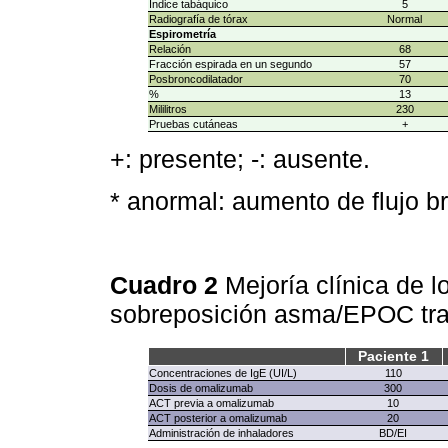
Índice tabáquico
5
Radiografía de tórax
Normal
Espirometría
Relación
68
Fracción espirada en un segundo
57
Posbroncodilatador
70
%
13
Mililitros
230
Pruebas cutáneas
+
+: presente; -: ausente.
* anormal: aumento de flujo b
Cuadro 2
Mejoría clínica de 
sobreposición asma/EPOC tra
Paciente 1
Concentraciones de IgE (UI/L)
110
Dosis de omalizumab
300
ACT previa a omalizumab
10
ACT posterior a omalizumab
20
Administración de inhaladores
BD/EI