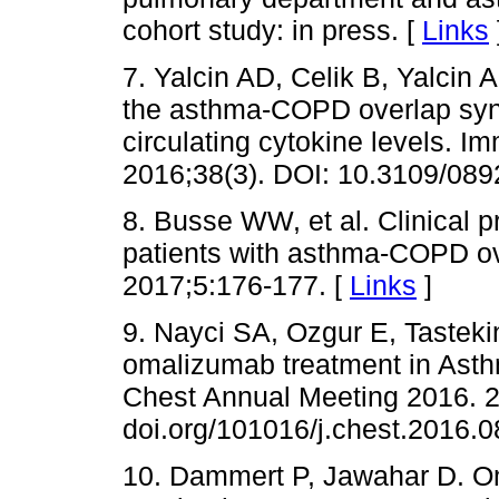
cohort study: in press. [
Links
7. Yalcin AD, Celik B, Yalcin
the asthma-COPD overlap syn
circulating cytokine levels.
2016;38(3). DOI: 10.3109/08
8. Busse WW, et al. Clinical p
patients with asthma-COPD o
2017;5:176-177. [
Links
]
9. Nayci SA, Ozgur E, Tasteki
omalizumab treatment in Ast
Chest Annual Meeting 2016. 22
doi.org/101016/j.chest.2016.0
10. Dammert P, Jawahar D. O