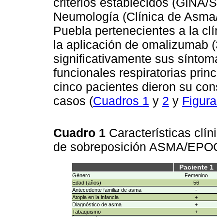
criterios establecidos (GINA
Neumología (Clínica de Asma/
Puebla pertenecientes a la clí
la aplicación de omalizumab 
significativamente sus sínto
funcionales respiratorias prin
cinco pacientes dieron su con
casos (
Cuadros 1
y
2
y
Figura
Cuadro 1
Características clí
de sobreposición ASMA/EP
Paciente 1
Género
Femenino
Edad (años)
56
Antecedente familiar de asma
-
Atopia en la infancia
+
Diagnóstico de asma
+
Tabaquismo
+