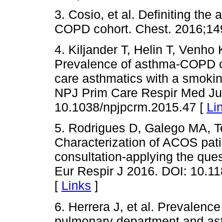
3. Cosio, et al. Definiting t
COPD cohort. Chest. 2016;149
4. Kiljander T, Helin T, Venho
Prevalence of asthma-COPD 
care asthmatics with a smoking
NPJ Prim Care Respir Med Ju
10.1038/npjpcrm.2015.47 [
Li
5. Rodrigues D, Galego MA, Te
Characterization of ACOS pati
consultation-applying the qu
Eur Respir J 2016. DOI: 10.
[
Links
]
6. Herrera J, et al. Prevalen
pulmonary department and ast