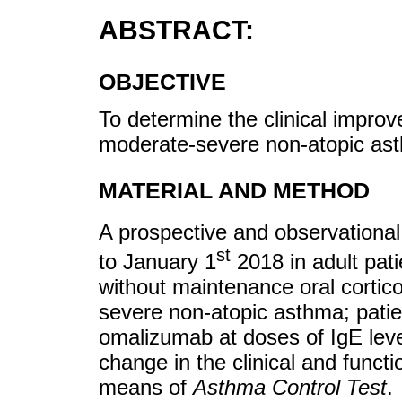
ABSTRACT:
OBJECTIVE
To determine the clinical impro
moderate-severe non-atopic ast
MATERIAL AND METHOD
A prospective and observationa
st
to January 1
2018 in adult pati
without maintenance oral cortic
severe non-atopic asthma; patie
omalizumab at doses of IgE lev
change in the clinical and funct
means of
Asthma Control Test
.