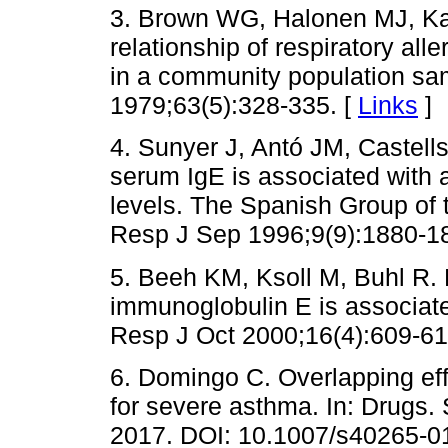
3. Brown WG, Halonen MJ, Ka
relationship of respiratory alle
in a community population sam
1979;63(5):328-335. [
Links
]
4. Sunyer J, Antó JM, Castell
serum IgE is associated with 
levels. The Spanish Group of
Resp J Sep 1996;9(9):1880-1
5. Beeh KM, Ksoll M, Buhl R. 
immunoglobulin E is associated
Resp J Oct 2000;16(4):609-61
6. Domingo C. Overlapping ef
for severe asthma. In: Drugs. 
2017. DOI: 10.1007/s40265-0