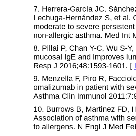
7. Herrera-García JC, Sánche
Lechuga-Hernández S, et al. 
moderate to severe persistent 
non-allergic asthma. Med Int
8. Pillai P, Chan Y-C, Wu S-Y
mucosal IgE and improves lung
Resp J 2016;48:1593-1601. [
9. Menzella F, Piro R, Facciol
omalizumab in patient with se
Asthma Clin Immunol 2011;7:9
10. Burrows B, Martinez FD, 
Association of asthma with ser
to allergens. N Engl J Med Fe