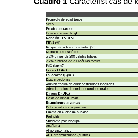
Cuadro 1
Características de 
Promedio de edad (años)
Sexo
Pruebas cutáneas
Concentración de IgE
Relación FEV1/FVC
FEV1 (%)
Respuesta a broncodilatador (%)
Numero de eosinófilos
≥ 2% o más de 200 células totales
≤ 2% o menos de 200 células totales
IMC (kg/m
2
)
Escala BORG
Leucocitos (µg/dL)
Exacerbaciones
Administración de corticoesteroides inhalados
Administración de corticoesteroides orales
Dímero D (UI/L)
Dosis de omalizumab
Reacciones adversas
Dolor en el sitio de punción
Edema en el sitio de puncion
Faringitis
Síndrome pseudogripal
Anafilaxia
Alivio sintomático
ACT preomalizumab (puntos)