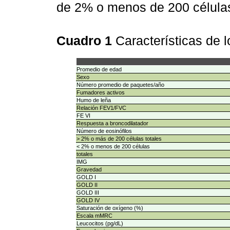
de 2% o menos de 200 células
Cuadro 1
Características de 
Promedio de edad
Sexo
Número promedio de paquetes/año
Fumadores activos
Humo de leña
Relación FEV1/FVC
FE VI
Respuesta a broncodilatador
Número de eosinófilos
> 2% o más de 200 células totales
< 2% o menos de 200 células
totales
IMG
Gravedad
GOLD I
GOLD II
GOLD III
GOLD IV
Saturación de oxígeno (%)
Escala mMRC
Leucocitos (pg/dL)