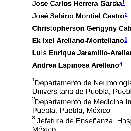
1
José Carlos Herrera-García
2
José Sabino Montiel Castro
Christopherson Gengyny Cab
1
Ek Ixel Arellano-Montellano
Luis Enrique Jaramillo-Arell
4
Andrea Espinosa Arellano
1
Departamento de Neumología
Universitario de Puebla, Pueb
2
Departamento de Medicina Int
Puebla, Puebla, México
3
Jefatura de Enseñanza. Hospi
México.