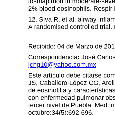
losmapimod in moderate-seve
2% blood eosinophils. Respir
12. Siva R, et al. airway inf
A randomised controlled trial.
Recibido: 04 de Marzo de 20
Correspondencia
:
José Carlos
jchg10@yahoo.com.mx
Este artículo debe citarse co
JS, Caballero-López CG, Arell
de eosinofilia y característic
con enfermedad pulmonar obst
tercer nivel de Puebla. Med I
octubre;34(5):692-696.