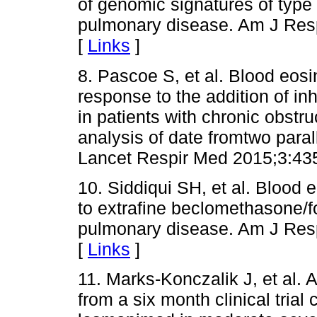
of genomic signatures of type 
pulmonary disease. Am J Resp
[
Links
]
8. Pascoe S, et al. Blood eos
response to the addition of inh
in patients with chronic obst
analysis of date fromtwo parall
Lancet Respir Med 2015;3:435
10. Siddiqui SH, et al. Blood 
to extrafine beclomethasone/fo
pulmonary disease. Am J Resp
[
Links
]
11. Marks-Konczalik J, et al. 
from a six month clinical trial