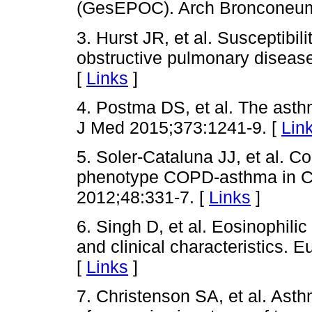
(GesEPOC). Arch Bronconeumo
3. Hurst JR, et al. Susceptibil
obstructive pulmonary diseas
[
Links
]
4. Postma DS, et al. The as
J Med 2015;373:1241-9. [
Lin
5. Soler-Cataluna JJ, et al. 
phenotype COPD-asthma in 
2012;48:331-7. [
Links
]
6. Singh D, et al. Eosinophil
and clinical characteristics. 
[
Links
]
7. Christenson SA, et al. Ast