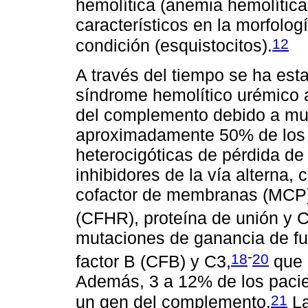
hemolítica (anemia hemolítica
característicos en la morfologí
12
condición (esquistocitos).
A través del tiempo se ha est
síndrome hemolítico urémico at
del complemento debido a mu
aproximadamente 50% de los 
heterocigóticas de pérdida de
inhibidores de la vía alterna, 
cofactor de membranas (MCP)
(CFHR), proteína de unión y 
mutaciones de ganancia de fun
-
18
20
factor B (CFB) y C3,
que 
Además, 3 a 12% de los paci
21
un gen del complemento.
La