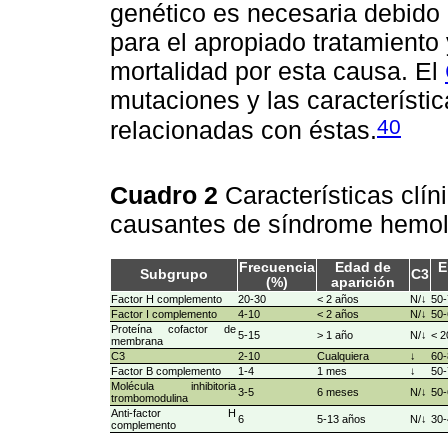
genético es necesaria debido 
para el apropiado tratamiento 
mortalidad por esta causa. El
mutaciones y las característic
40
relacionadas con éstas.
Cuadro 2
Características clí
causantes de síndrome hemol
Frecuencia
Edad de
E
Subgrupo
C3
(%)
aparición
Factor H complemento
20-30
< 2 años
N/↓
50-
Factor I complemento
4-10
< 2 años
N/↓
50-
Proteína cofactor de
5-15
> 1 año
N/↓
< 2
membrana
C3
2-10
Cualquiera
↓
60-
Factor B complemento
1-4
1 mes
↓
50-
Molécula inhibitoria
3-5
6 meses
N/↓
50-
trombomodulina
Anti-factor H
6
5-13 años
N/↓
30-
complemento