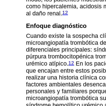
como hipercalemia, acidosis m
12
al daño renal.
Enfoque diagnóstico
Cuando existe la sospecha clí
microangiopatía trombótica de
diferenciales principales: sín
púrpura trombocitopénica tro
12
urémico atípico.
En los paci
que encajan entre estos posib
realizar una historia clínica c
factores ambientales desenca
personales y familiares porqu
microangiopatía trombótica su
síndrome hemolítico urémico a