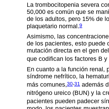
La trombocitopenia severa con
50,000 es común que se manif
de los adultos, pero 15% de l
9
plaquetario normal.
Asimismo, las concentracione
de los pacientes, esto puede o
mutación directa en el gen de
que codifican los factores B 
En cuanto a la función renal
síndrome nefrítico, la hematur
,
30
31
más comunes,
además de
nitrógeno ureico (BUN) y la cr
pacientes pueden padecer sín
modo, los pacientes muestran a