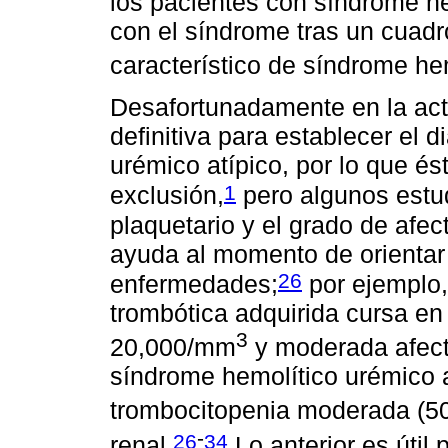
los pacientes con síndrome he
con el síndrome tras un cuadr
característico de síndrome hem
Desafortunadamente en la act
definitiva para establecer el 
urémico atípico, por lo que é
1
exclusión,
pero algunos estud
plaquetario y el grado de afe
ayuda al momento de orientar 
26
enfermedades;
por ejemplo,
trombótica adquirida cursa e
3
20,000/mm
y moderada afecta
síndrome hemolítico urémico a
trombocitopenia moderada (
-
26
34
renal.
Lo anterior es útil 