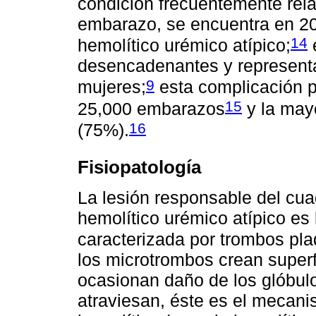
condición frecuentemente rel
embarazo, se encuentra en 2
14
hemolítico urémico atípico;
e
desencadenantes y represent
9
mujeres;
esta complicación p
15
25,000 embarazos
y la mayo
16
(75%).
Fisiopatología
La lesión responsable del cua
hemolítico urémico atípico es 
caracterizada por trombos plaq
los microtrombos crean super
ocasionan daño de los glóbulo
atraviesan, éste es el mecan