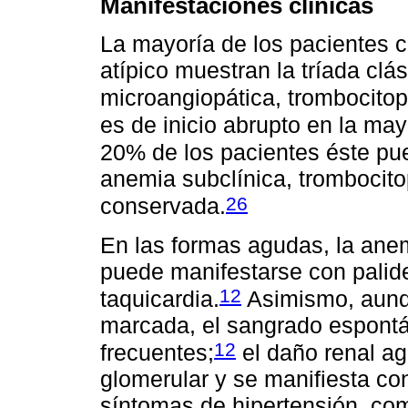
Manifestaciones clínicas
La mayoría de los pacientes 
atípico muestran la tríada clá
microangiopática, trombocitop
es de inicio abrupto en la ma
20% de los pacientes éste pue
anemia subclínica, trombocitop
26
conservada.
En las formas agudas, la ane
puede manifestarse con palidez
12
taquicardia.
Asimismo, aunqu
marcada, el sangrado espontá
12
frecuentes;
el daño renal ag
glomerular y se manifiesta co
síntomas de hipertensión, com