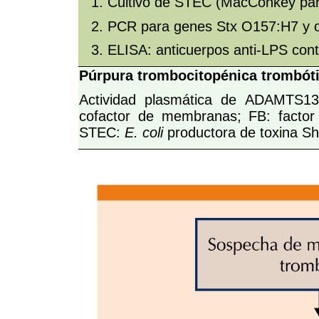
Cultivo de STEC (MacConkey pa
PCR para genes Stx O157:H7 y o
ELISA: anticuerpos anti-LPS cont
Púrpura trombocitopénica trombót
Actividad plasmática de ADAMTS13
cofactor de membranas; FB: facto
STEC:
E. coli
productora de toxina Shi