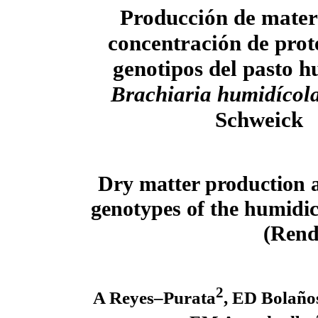
Producción de mater
concentración de prot
genotipos del pasto h
Brachiaria humidícol
Schweick
Dry matter production a
genotypes of the humidi
(Rend
2
A Reyes–Purata
, ED Bolaño