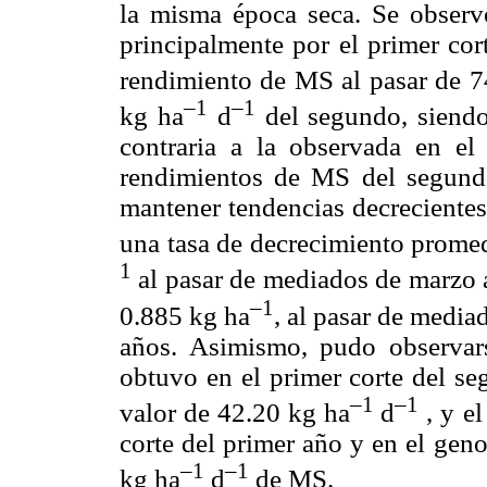
la misma época seca. Se observ
principalmente por el primer cor
rendimiento de MS al pasar de 7
–1
–1
kg ha
d
del segundo, siendo
contraria a la observada en el
rendimientos de MS del segundo
mantener tendencias decrecientes
una tasa de decrecimiento promed
1
al pasar de mediados de marzo a 
–1
0.885 kg ha
, al pasar de medi
años. Asimismo, pudo observa
obtuvo en el primer corte del s
–1
–1
valor de 42.20 kg ha
d
, y el
corte del primer año y en el gen
–1
–1
kg ha
d
de MS.