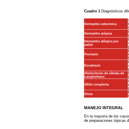
Cuadro 1
Diagnósticos dife
Dermatitis seborreica
Dermatitis atópica
Dermatitis alérgica por
pañal
Psoriasis
Escabiasis
Histiocitosis de células de
Langherhans
Sífilis congénita
Otras
MANEJO INTEGRAL
En la mayoría de los casos 
de preparaciones tópicas de