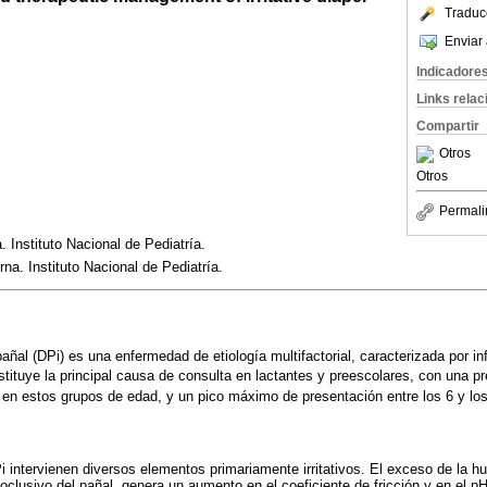
Traduc
Enviar 
Indicadore
Links rela
Compartir
Otros
Otros
Permali
 Instituto Nacional de Pediatría.
na. Instituto Nacional de Pediatría.
r pañal (DPi) es una enfermedad de etiología multifactorial, caracterizada por i
tituye la principal causa de consulta en lactantes y preescolares, con una pr
 en estos grupos de edad, y un pico máximo de presentación entre los 6 y l
i intervienen diversos elementos primariamente irritativos. El exceso de la h
 oclusivo del pañal, genera un aumento en el coeficiente de fricción y en el 