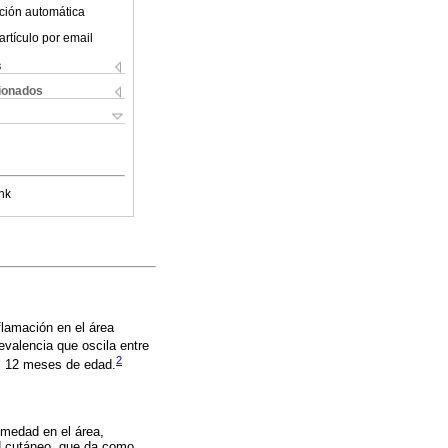
ción automática
artículo por email
s
cionados
nk
nflamación en el área
evalencia que oscila entre
2
os 12 meses de edad.
umedad en el área,
pH cutáneo, que da como