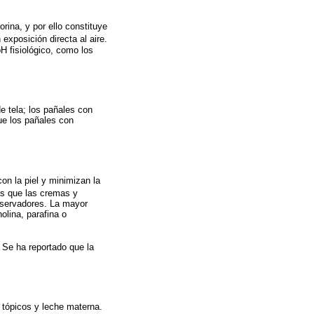
orina, y por ello constituye
 exposición directa al aire.
H fisiológico, como los
e tela; los pañales con
ue los pañales con
on la piel y minimizan la
as que las cremas y
nservadores. La mayor
olina, parafina o
. Se ha reportado que la
s tópicos y leche materna.