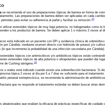
CO
a
se recomienda el uso de preparaciones tópicas de barrera en forma de cre
ratamiento. Las preparaciones de barrera deben ser aplicadas en cada cambio
23
petrolato para evitar su adherencia al pañal y facilitar su remoción.
 utilizar esteroides tópicos de muy baja potencia, no halogenados como la h
onden a los productos de barrera. Se deben aplicar 1 o máximo 2 veces al d
picos está indicado en un paciente con DPi y evidencia clínica de sobreinfec
ión por
Cándida
, mediante examen directo con hidróxido de potasio y/o cultiv
 (lo que incrementa la probabilidad de una infección secundaria por
Cándida
).
teroides tópicos con antimicóticos y/o antibióticos tópicos están contraindi
ienen esteroides tópicos de alta potencia o ultrapotentes que pueden dar lugar
16
ome de Cushing iatrógeno.
cos u orales está indicado cuando existe una sobreinfección bacteriana. Si di
upirocina tópica 2 veces al día por 5 a 7 días es suficiente para el tratamien
titis perianal estreptocócica, se recomienda la administración de antibióticos
fractaria que no responde al tratamiento estándar se deben buscar otras derm
s aleatorizados que evalúen la eficacia de prácticas específicas de cuidado de