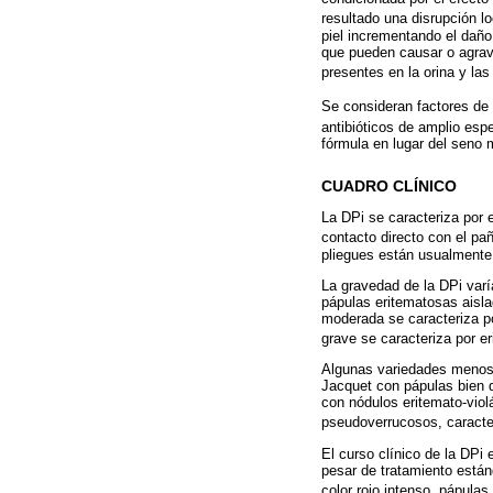
resultado una disrupción lo
piel incrementando el daño
que pueden causar o agravar
presentes en la orina y la
Se consideran factores de r
antibióticos de amplio esp
fórmula en lugar del seno 
CUADRO CLÍNICO
La DPi se caracteriza por
contacto directo con el pañ
pliegues están usualmente 
La gravedad de la DPi varí
pápulas eritematosas aisla
moderada se caracteriza p
grave se caracteriza por e
Algunas variedades menos 
Jacquet con pápulas bien d
con nódulos eritemato-viol
pseudoverrucosos, caracte
El curso clínico de la DPi
pesar de tratamiento está
color rojo intenso, pápulas