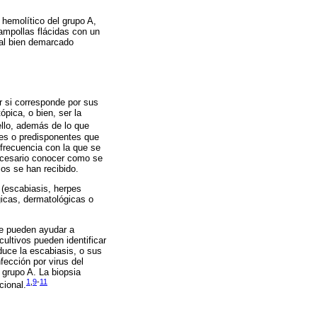
hemolítico del grupo A,
ampollas flácidas con un
eal bien demarcado
r si corresponde por sus
pica, o bien, ser la
llo, además de lo que
ntes o predisponentes que
 frecuencia con la que se
necesario conocer como se
ios se han recibido.
 (escabiasis, herpes
gicas, dermatológicas o
ue pueden ayudar a
cultivos pueden identificar
oduce la escabiasis, o sus
fección por virus del
 grupo A. La biopsia
1
,
9
-
11
cional.