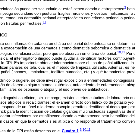
3
reinfección puede ser secundaria a: estafilococo dorado o estreptococo
beta 
étigo secundario con pústulas frágiles, erosiones y costras melicéricas, o 
en, como una dermatitis perianal estreptocócica con eritema perianal o perin
11
n fístulas perirrectales.
ICO
te con inflamación cutánea en el área del pañal debe enfocarse en determina
 la exacerbación de una dermatosis como dermatitis seborreica o dermatitis ató
10
,
11
ologías no relacionadas, pero que se observan en el área del pañal.
Por e
sica, el interrogatorio dirigido puede ayudar a identificar factores contribuye
 la DPi. Es importante obtener información sobre el tipo de pañal utilizado, la
tilizan pañales de tela, cuál es el método de limpieza utilizado. Además, es 
l pañal (jabones, limpiadores, toallitas húmedas, etc.) y qué tratamientos prev
o clínico lo sugiere, se debe investigar exposición a enfermedades contagiosas
aña de diarrea o algún síntoma sistémico; antecedente de enfermedades alér
amiliares de psoriasis o atopia y el uso previo de antibióticos.
n diagnóstico clínico; sin embargo, existen ciertos estudios de laboratorio q
asos atípicos o recalcitrantes: el examen directo con hidróxido de potasio y/o 
el raspado de un túnel o la dermatoscopia permiten identificar al ácaro que pr
ck para la identificación de células gigantes multinucleadas sugestivas de in
scartar infecciones por estafilococo dorado o estreptococo beta hemolítico del
en casos en que la dermatosis es atípica o no responde al tratamiento conven
3
,
10
,
11
ales de la DPi están descritos en el
Cuadro 1
.