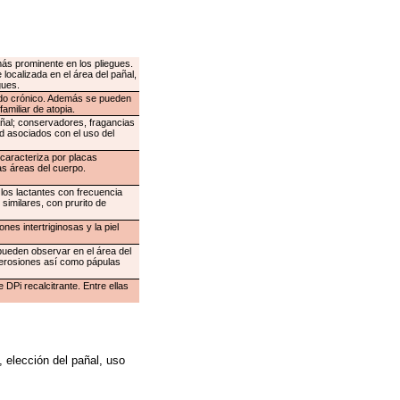
más prominente en los pliegues.
localizada en el área del pañal,
gues.
cado crónico. Además se pueden
amiliar de atopia.
ñal; conservadores, fragancias
ad asociados con el uso del
 caracteriza por placas
s áreas del cuerpo.
los lactantes con frecuencia
 similares, con prurito de
nes intertriginosas y la piel
pueden observar en el área del
 erosiones así como pápulas
DPi recalcitrante. Entre ellas
, elección del pañal, uso