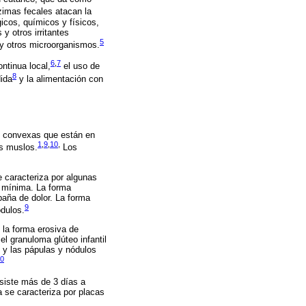
zimas fecales atacan la
icos, químicos y físicos,
y otros irritantes
5
 y otros microorganismos.
6
,
7
ontinua local,
el uso de
8
dida
y la alimentación con
s convexas que están en
1
,
9
,
10
,
os muslos.
Los
 caracteriza por algunas
n mínima. La forma
aña de dolor. La forma
9
ódulos.
la forma erosiva de
l granuloma glúteo infantil
 y las pápulas y nódulos
0
rsiste más de 3 días a
a
se caracteriza por placas