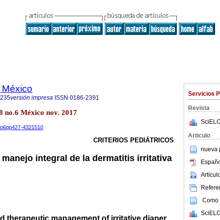
e México
Servicios 
8235
versión impresa
ISSN
0186-2391
Revista
38 no.6 México nov. 2017
SciELO
8no6pp427-4321510
Articulo
CRITERIOS PEDIÁTRICOS
nueva p
manejo integral de la dermatitis irritativa
Españo
Artícu
Referen
Como c
SciELO
d therapeutic management of irritative diaper