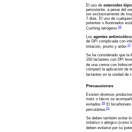
El uso de
esteroides tópi
persistente, a pesar del s
ser exclusivamente de muy 
7 días. El uso de cualquier
potentes o fluorinados est
16
Cushing iatrógeno.
Los
agentes antimicótico
de DPi complicada con inf
17
irritación, prurito y ardor.
Se ha considerado que la
150 lactantes con DPi leve
de una crema con hidrocort
comparó la aplicación de 
lactantes en la unidad de 
Precauciones
Existen diversos productos
maíz o talcos se acompañan
20
evitados.
El bicarbonato 
21
percutánea.
Se deben también evitar lo
irritativo o alérgico (como
deben evitarse por su pote