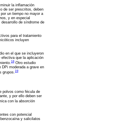
minuir la inflamación
o de ser prescritos, deben
y por un tiempo no mayor a
anos, y en especial
l desarrollo de síndrome de
tivos para el tratamiento
micóticos incluyen
dio en el que se incluyeron
efectiva que la aplicación
18
miento.
Otro estudio
de DPi moderada a grave en
19
s grupos.
de polvos como fécula de
nte, y por ello deben ser
émica con la absorción
entes con potencial
 benzocaína y salicilatos