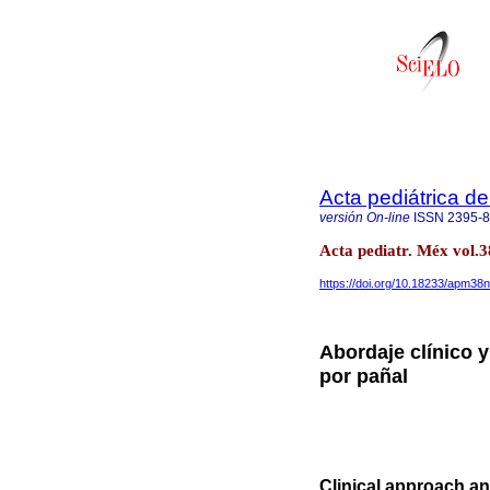
Acta pediátrica d
versión On-line
ISSN
2395-
Acta pediatr. Méx vol.
https://doi.org/10.18233/apm3
Abordaje clínico y 
por pañal
Clinical approach an