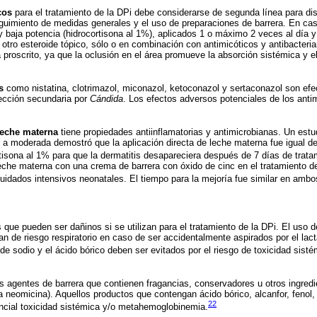
cos
para el tratamiento de la DPi debe considerarse de segunda línea para dis
eguimiento de medidas generales y el uso de preparaciones de barrera. En cas
baja potencia (hidrocortisona al 1%), aplicados 1 o máximo 2 veces al día 
 otro esteroide tópico, sólo o en combinación con antimicóticos y antibacteri
á proscrito, ya que la oclusión en el área promueve la absorción sistémica y e
s
como nistatina, clotrimazol, miconazol, ketoconazol y sertaconazol son efec
ección secundaria por
Cándida
. Los efectos adversos potenciales de los anti
leche materna
tiene propiedades antiinflamatorias y antimicrobianas. Un estu
 a moderada demostró que la aplicación directa de leche materna fue igual de 
isona al 1% para que la dermatitis desapareciera después de 7 días de trata
leche materna con una crema de barrera con óxido de cinc en el tratamiento 
cuidados intensivos neonatales. El tiempo para la mejoría fue similar en ambo
 que pueden ser dañinos si se utilizan para el tratamiento de la DPi. El uso 
 de riesgo respiratorio en caso de ser accidentalmente aspirados por el lacta
de sodio y el ácido bórico deben ser evitados por el riesgo de toxicidad sist
s agentes de barrera que contienen fragancias, conservadores u otros ingredi
 la neomicina). Aquellos productos que contengan ácido bórico, alcanfor, fenol,
22
ncial toxicidad sistémica y/o metahemoglobinemia.