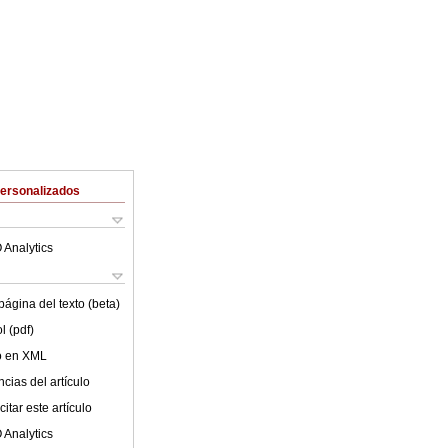
Personalizados
 Analytics
ágina del texto (beta)
l (pdf)
lo en XML
cias del artículo
itar este artículo
 Analytics