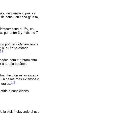
mas, ungüentos o pastas
 de pañal, en capa gruesa,
idrocortisona al 1%, en
ía, por entre 3 y máximo 7
ción por
Cándida
; evidencia
o; o la DP ha estado
23
cadas para el tratamiento
 a atrofia cutánea,
cha infección es localizada
to. En casos más extensos o
1
,
24
 orales.
atitis o condiciones
 la piel, incluyendo el uso