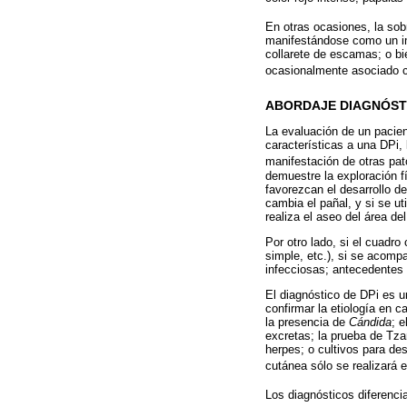
En otras ocasiones, la sob
manifestándose como un imp
collarete de escamas; o bi
ocasionalmente asociado co
ABORDAJE DIAGNÓST
La evaluación de un pacien
características a una DPi,
manifestación de otras pat
demuestre la exploración fí
favorezcan el desarrollo de
cambia el pañal, y si se u
realiza el aseo del área de
Por otro lado, si el cuadr
simple, etc.), si se acomp
infecciosas; antecedentes f
El diagnóstico de DPi es u
confirmar la etiología en c
la presencia de
Cándida
; 
excretas; la prueba de Tzan
herpes; o cultivos para de
cutánea sólo se realizará 
Los diagnósticos diferenci