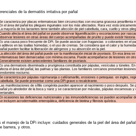
renciales de la dermatitis irritativa por pañal
Se caracteriza por placas eritematosas bien circunscritas con escama grasosa amarillenta 
En el área del pañal los pliegues inguinales son los más afectados. Rara vez está únicamente 
La mayoría de los lactantes tiene también afección de piel cabelluda, cara, cuello y otros plie
Cuando afecta el área del pañal se puede observar liquenificación y excoriaciones por ras
observar lesiones en otras áreas del cuerpo acompañadas de prurito y puede existir historia f
Es una causa poco frecuente de DPi. Se puede asociar con fragancias o colorantes en el pa
o aditivos en las toallas húmedas; o el uso de cremas. Se considera que el calor y la humed
pañal pueden facilitar la liberación de alérgenos y su absorción en la piel.
La afección del área del pañal puede ser la manifestación inicial de psoriasis. En esa área se
eritematosas bien demarcadas con mínima escama. Puede acompañarse de lesiones en otra
Generalmente existen antecedentes familiares de psoriasis.
Es una dermatosis diseminada y pruriginosa constituida por pápulas, vesículas y túneles. En 
afecta el área del pañal, las palmas y las plantas. Los familiares cercanos presentan lesiones
predominio nocturno.
Se caracteriza por pápulas rojo/naranja o café/amarillo, erosiones o petequias en ingles, regio
cabelluda. Se puede presentar como una DPi grave o recalcitrante.
Las manifestaciones de sífilis congénita pueden aparecer al nacimiento o poco después. Se 
pañal y/o alrededor de la boca y nariz y se caracterizan por máculas, pápulas escamosas y
perianales.
En ocasiones las deficiencias nutricionales y las inmunodeficiencias se pueden acompañar de 
se incluyen acrodermatitis enteropática, deficiencia de biotina y fibrosis quística.
el manejo de la DPi incluye: cuidados generales de la piel del área del pañal
 barrera, y otros.