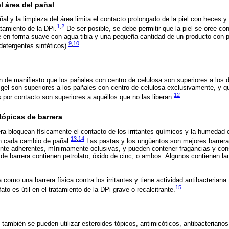
 área del pañal
al y la limpieza del área limita el contacto prolongado de la piel con heces y 
1
,
2
atamiento de la DPi.
De ser posible, se debe permitir que la piel se oree con
e en forma suave con agua tibia y una pequeña cantidad de un producto con p
9
,
10
etergentes sintéticos).
 de manifiesto que los pañales con centro de celulosa son superiores a los d
gel son superiores a los pañales con centro de celulosa exclusivamente, y q
12
 por contacto son superiores a aquéllos que no las liberan.
tópicas de barrera
ra bloquean físicamente el contacto de los irritantes químicos y la humedad c
13
,
14
en cada cambio de pañal.
Las pastas y los ungüentos son mejores barrer
nte adherentes, mínimamente oclusivas, y pueden contener fragancias y co
de barrera contienen petrolato, óxido de cinc, o ambos. Algunos contienen lan
 como una barrera física contra los irritantes y tiene actividad antibacteriana
15
ato es útil en el tratamiento de la DPi grave o recalcitrante.
 también se pueden utilizar esteroides tópicos, antimicóticos, antibacteriano