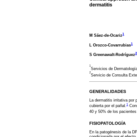
dermatitis
1
M Sáez-de-Ocariz
1
L Orozco-Covarrubias
2
S Greenawalt-Rodríguez
1
Servicios de Dermatología.
2
Servicio de Consulta Exter
GENERALIDADES
La dermatitis irritativa po
1
cubierta por el pañal.
Cons
40 y 50% de los pacientes
FISIOPATOLOGÍA
En la patogénesis de la DP
condicionada por el efecto