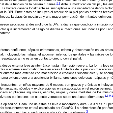
3
,
4
cal de la función de la barrera cutánea.
Ante la modificación del pH, las en
. La barrera dañada localmente es susceptible a una variedad de daños biológ
 la DPi. Entre éstos se incluyen el ataque de la piel por las enzimas fecales 
s heces, la abrasión mecánica y una mayor permeación de irritantes químicos
iesgo asociados al desarrollo de la DPi: la diarrea que condiciona irritación c
ectro que incrementan el riesgo de diarrea e infecciones secundarias por Can
materno.
 eritema confluente, pápulas eritematosas, edema y descamación en las área
al, incluyendo las nalgas, el abdomen inferior, los genitales y las raíces de l
respetados al no estar en contacto directo con el pañal.
a desde eritema leve asintomático hasta inflamación severa. La forma leve se
das o eritema asintomático leve en áreas limitadas de la piel con maceració
or eritema más extenso con maceración o erosiones superficiales y se acomp
ritema extenso con una apariencia brillante, erosiones dolorosas, pápulas y n
frecuentes, en niños mayores de 6 meses, son graves y crónicas e incluyen 
emarcadas, nódulos y exulceraciones en sacabocados en el región perineal; e
áceos en pliegues inguinales, escroto, nalgas y caras mediales de los muslos
1
,
3
,
9
,
1
rizados por lesiones de aspecto verrucoso sobre una base eritematosa.
 es episódico. Cada uno de éstos es leve o moderado y dura 2 a 3 días. Si pe
ndar frecuentemente estará colonizado por
Cándida
. La sobreinfección por ést
3
 satélites, pústulas superficiales y afección de los pliegues.