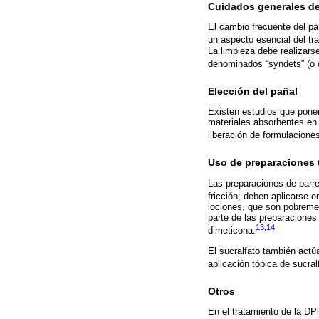
Cuidados generales del
El cambio frecuente del pañ
un aspecto esencial del tr
La limpieza debe realizars
denominados “syndets” (o d
Elección del pañal
Existen estudios que ponen
materiales absorbentes en 
liberación de formulaciones
Uso de preparaciones 
Las preparaciones de barre
fricción; deben aplicarse 
lociones, que son pobreme
parte de las preparaciones 
13
,
14
dimeticona.
El sucralfato también actúa
aplicación tópica de sucralf
Otros
En el tratamiento de la DPi