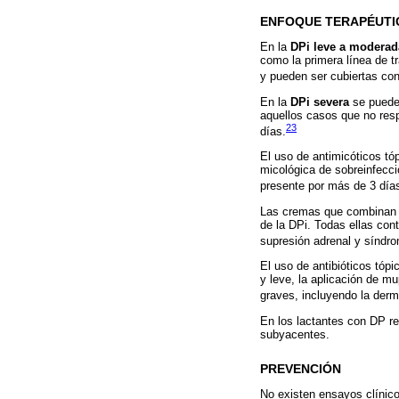
ENFOQUE TERAPÉUTI
En la
DPi leve a moderad
como la primera línea de t
y pueden ser cubiertas con 
En la
DPi severa
se pueden
aquellos casos que no resp
23
días.
El uso de antimicóticos tó
micológica de sobreinfecc
presente por más de 3 días
Las cremas que combinan es
de la DPi. Todas ellas cont
supresión adrenal y síndr
El uso de antibióticos tópi
y leve, la aplicación de m
graves, incluyendo la derma
En los lactantes con DP re
subyacentes.
PREVENCIÓN
No existen ensayos clínico