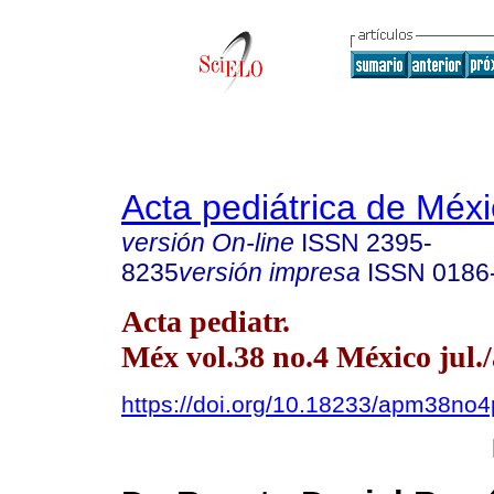
Acta pediátrica de Méx
versión On-line
ISSN
2395-
8235
versión impresa
ISSN
0186
Acta pediatr.
Méx vol.38 no.4 México jul.
https://doi.org/10.18233/apm38n