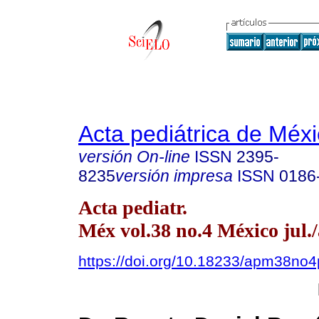
Acta pediátrica de Méx
versión On-line
ISSN
2395-
8235
versión impresa
ISSN
0186
Acta pediatr.
Méx vol.38 no.4 México jul.
https://doi.org/10.18233/apm38n