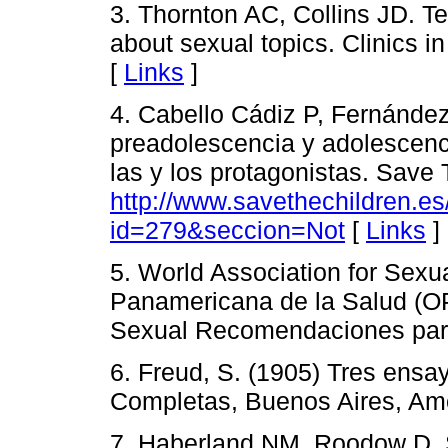
3. Thornton AC, Collins JD. Tea
about sexual topics. Clinics i
[
Links
]
4. Cabello Cádiz P, Fernández 
preadolescencia y adolescenc
las y los protagonistas. Save 
http://www.savethechildren.e
id=279&seccion=Not
[
Links
]
5. World Association for Sexu
Panamericana de la Salud (OP
Sexual Recomendaciones para
6. Freud, S. (1905) Tres ensa
Completas, Buenos Aires, Amor
7. Haberland NM, Roodow D. 