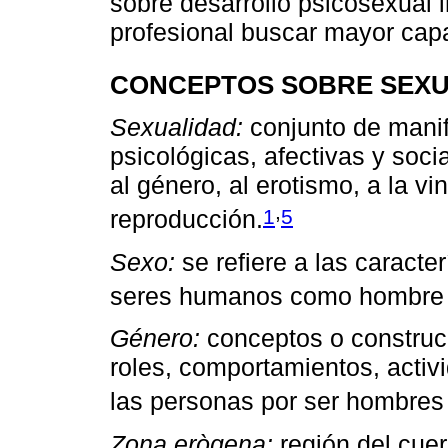
sobre desarrollo psicosexual i
profesional buscar mayor capa
CONCEPTOS SOBRE SEX
Sexualidad:
conjunto de manif
psicológicas, afectivas y soci
al género, al erotismo, a la vi
,
1
5
reproducción.
Sexo:
se refiere a las caracter
seres humanos como hombre 
Género:
conceptos o construcc
roles, comportamientos, activ
las personas por ser hombres
Zona erògena:
región del cuer