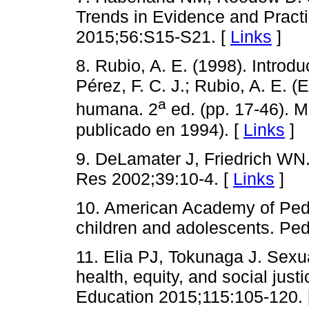
Trends in Evidence and Practi
2015;56:S15-S21. [
Links
]
8. Rubio, A. E. (1998). Introd
Pérez, F. C. J.; Rubio, A. E. (
a
humana. 2
ed. (pp. 17-46). M
publicado en 1994). [
Links
]
9. DeLamater J, Friedrich W
Res 2002;39:10-4. [
Links
]
10. American Academy of Pedia
children and adolescents. Ped
11. Elia PJ, Tokunaga J. Sexua
health, equity, and social just
Education 2015;115:105-120. 