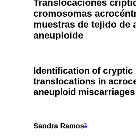
Translocaciones crípti
cromosomas acrocéntr
muestras de tejido de 
aneuploide
Identification of cryptic
translocations in acro
aneuploid miscarriages
1
Sandra Ramos