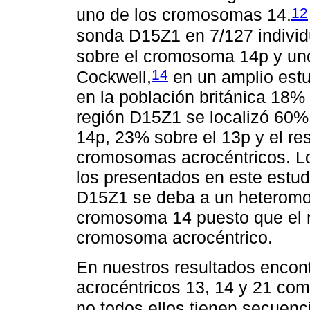
12
uno de los cromosomas 14.
sonda D15Z1 en 7/127 individu
sobre el cromosoma 14p y un
14
Cockwell,
en un amplio estu
en la población británica 18%
región D15Z1 se localizó 60%
14p, 23% sobre el 13p y el re
cromosomas acrocéntricos. Lo
los presentados en este estud
D15Z1 se deba a un heteromor
cromosoma 14 puesto que el r
cromosoma acrocéntrico.
En nuestros resultados enco
acrocéntricos 13, 14 y 21 co
no todos ellos tienen secuenc