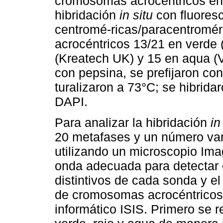
cromosomas acrocéntricos en t
hibridación
in situ
con fluoresc
centromé-ricas/paracentromé
acrocéntricos 13/21 en verde 
(Kreatech UK) y 15 en aqua (V
con pepsina, se prefijaron co
turalizaron a 73°C; se hibrida
DAPI.
Para analizar la hibridación
in
20 metafases y un número vari
utilizando un microscopio Imag
onda adecuada para detectar 
distintivos de cada sonda y el
de cromosomas acrocéntricos
informático ISIS. Primero se r