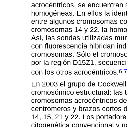
acrocéntricos, se encuentran 
homogéneas. En ellos la iden
entre algunos cromosomas com
cromosomas 14 y 22, la homo
Así, las sondas utilizadas mu
con fluorescencia hibridan in
cromosomas. Sólo el cromosom
por la región D15Z1, secuenc
,
6
con los otros acrocéntricos.
En 2003 el grupo de Cockwell 
cromosómico estructural: las 
cromosomas acrocéntricos def
centrómeros y brazos cortos 
14, 15, 21 y 22. Los portador
citogenética convencional y n