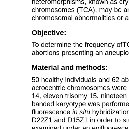
heteromorphisms, known as crypt
chromosomes (TCA), may be an e
chromosomal abnormalities or a
Objective:
To determine the frequency ofT
abortions presenting an aneupl
Material and methods:
50 healthy individuals and 62 ab
acrocentric chromosomes were i
14, eleven trisomy 15, nineteen
banded karyotype was performed
fluorescence
in situ
hybridizati
D22Z1 and D15Z1 in order to 
examined under an epifluoresc