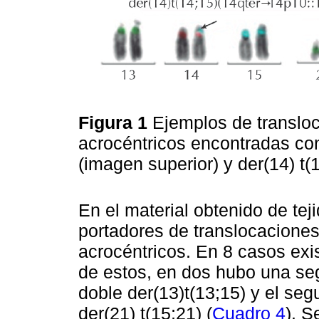
Figura 1
Ejemplos de translo
acrocéntricos encontradas con
(imagen superior) y der(14) t(
En el material obtenido de te
portadores de translocacione
acrocéntricos. En 8 casos exis
de estos, en dos hubo una se
doble der(13)t(13;15) y el se
der(21) t(15;21) (
Cuadro 4
). S