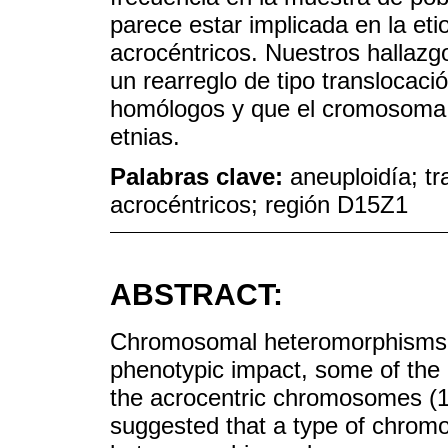
parece estar implicada en la eti
acrocéntricos. Nuestros hallaz
un rearreglo de tipo translocac
homólogos y que el cromosoma r
etnias.
Palabras clave:
aneuploidía; t
acrocéntricos; región D15Z1
ABSTRACT:
Chromosomal heteromorphisms a
phenotypic impact, some of the 
the acrocentric chromosomes (13
suggested that a type of chro