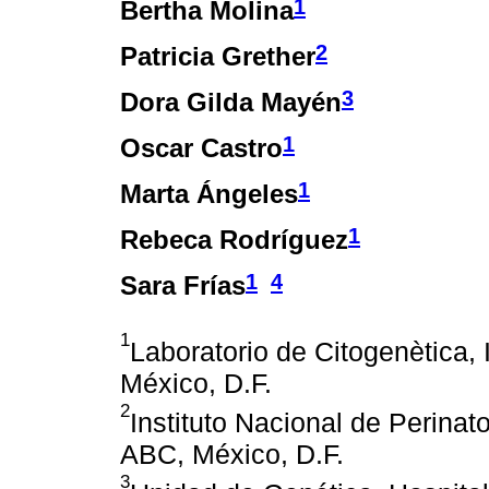
1
Bertha Molina
2
Patricia Grether
3
Dora Gilda Mayén
1
Oscar Castro
1
Marta Ángeles
1
Rebeca Rodríguez
1
4
Sara Frías
1
Laboratorio de Citogenètica, 
México, D.F.
2
Instituto Nacional de Perinat
ABC, México, D.F.
3