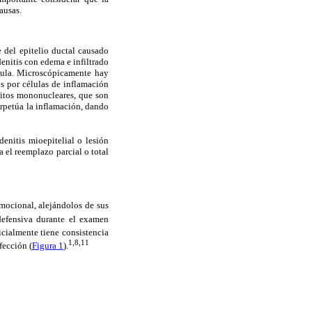
ausas.
 del epitelio ductal causado
enitis con edema e infiltrado
ndula. Microscópicamente hay
os por células de inflamación
focitos mononucleares, que son
erpetúa la inflamación, dando
enitis mioepitelial o lesión
a el reemplazo parcial o total
mocional, alejándolos de sus
defensiva durante el examen
cialmente tiene consistencia
1,8,11
fección (
Figura 1
).