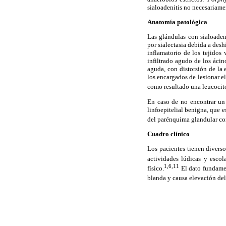
sialoadenitis no necesariamen
Anatomía patológica
Las glándulas con sialoaden
por sialectasia debida a des
inflamatorio de los tejidos
infiltrado agudo de los ácin
aguda, con distorsión de la e
los encargados de lesionar e
como resultado una leucocito
En caso de no encontrar un 
linfoepitelial benigna, que e
del parénquima glandular con
Cuadro clínico
Los pacientes tienen divers
actividades lúdicas y escola
1,6,11
físico.
El dato fundamen
blanda y causa elevación del