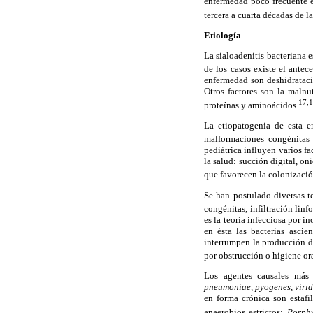
enfermedad poco frecuente e
tercera a cuarta décadas de 
Etiología
La sialoadenitis bacteriana 
de los casos existe el antec
enfermedad son deshidrataci
Otros factores son la malnut
17,
proteínas y aminoácidos.
La etiopatogenia de esta en
malformaciones congénitas d
pediátrica influyen varios f
la salud: succión digital, on
que favorecen la colonizació
Se han postulado diversas t
congénitas, infiltración linf
es la teoría infecciosa por 
en ésta las bacterias asci
interrumpen la producción de
por obstrucción o higiene oral
Los agentes causales más 
pneumoniae, pyogenes, viri
en forma crónica son estafi
anaerobios estrictos:
Porph