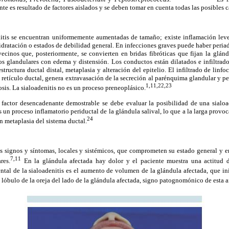
te es resultado de factores aislados y se deben tomar en cuenta todas las posibles c
itis se encuentran uniformemente aumentadas de tamaño; existe inflamación leve
hidratación o estados de debilidad general. En infecciones graves puede haber periad
 vecinos que, posteriormente, se convierten en bridas fibróticas que fijan la glá
os glandulares con edema y distensión. Los conductos están dilatados e infiltrad
structura ductal distal, metaplasia y alteración del epitelio. El infiltrado de lin
l retículo ductal, genera extravasación de la secreción al parénquima glandular y p
1,11,22,23
sis. La sialoadenitis no es un proceso preneoplásico.
factor desencadenante demostrable se debe evaluar la posibilidad de una siaload
s un proceso inflamatorio periductal de la glándula salival, lo que a la larga provoc
24
 metaplasia del sistema ductal.
os signos y síntomas, locales y sistémicos, que comprometen su estado general y e
7,11
res.
En la glándula afectada hay dolor y el paciente muestra una actitud 
tal de la sialoadenitis es el aumento de volumen de la glándula afectada, que ini
 lóbulo de la oreja del lado de la glándula afectada, signo patognomónico de esta a