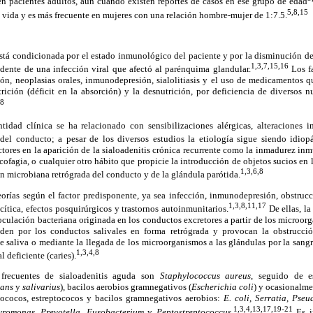
n pacientes adultos, aun cuando existen reportes de casos en ese grupo de edad
5,8,15
la vida y es más frecuente en mujeres con una relación hombre-mujer de 1:7.5.
está condicionada por el estado inmunológico del paciente y por la disminución del
1,3,7,15,16
edente de una infección viral que afectó al parénquima glandular.
Los fa
ón, neoplasias orales, inmunodepresión, sialolitiasis y el uso de medicamentos q
rición (déficit en la absorción) y la desnutrición, por deficiencia de diversos n
18
tidad clínica se ha relacionado con sensibilizaciones alérgicas, alteraciones 
el conducto; a pesar de los diversos estudios la etiología sigue siendo idiopá
actores en la aparición de la sialoadenitis crónica recurrente como la inmadurez in
icofagia, o cualquier otro hábito que propicie la introducción de objetos sucios en
1,3,6,8
n microbiana retrógrada del conducto y de la glándula parótida.
eorías según el factor predisponente, ya sea infección, inmunodepresión, obstrucc
1,3,8,11,17
ocítica, efectos posquirúrgicos y trastornos autoinmunitarios.
De ellas, la
inoculación bacteriana originada en los conductos excretores a partir de los microor
enden por los conductos salivales en forma retrógrada y provocan la obstrucció
 saliva o mediante la llegada de los microorganismos a las glándulas por la sangre,
1,3,4,8
 deficiente (caries).
frecuentes de sialoadenitis aguda son
Staphylococcus aureus
, seguido de e
dans
y
salivarius
), bacilos aerobios gramnegativos (
Escherichia coli
) y ocasionalm
lococos, estreptococos y bacilos gramnegativos aerobios:
E. coli
,
Serratia
,
Pseu
1,3,4,13,17,19-21
yromonas
,
Prevotella
,
Fusobacterium
y
Peptostreptococcus
.
Es i