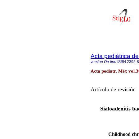
Acta pediátrica d
versión On-line
ISSN
2395-
Acta pediatr. Méx vol.
Artículo de revisión
Sialoadenitis ba
Childhood chron