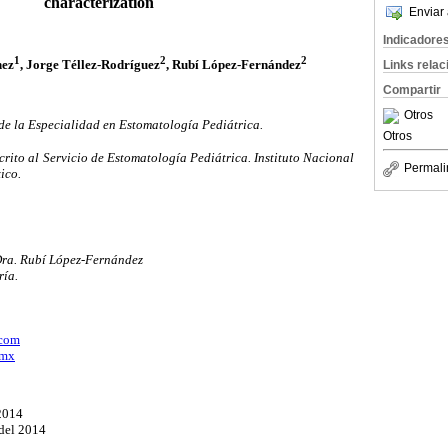
characterization
Enviar 
Indicadore
1
2
2
hez
, Jorge Téllez-Rodríguez
, Rubí López-Fernández
Links rela
Compartir
Otros
de la Especialidad en Estomatología Pediátrica.
Otros
rito al Servicio de Estomatología Pediátrica. Instituto Nacional
Permali
ico.
Dra. Rubí López-Fernández
ría.
.com
.mx
 2014
del 2014