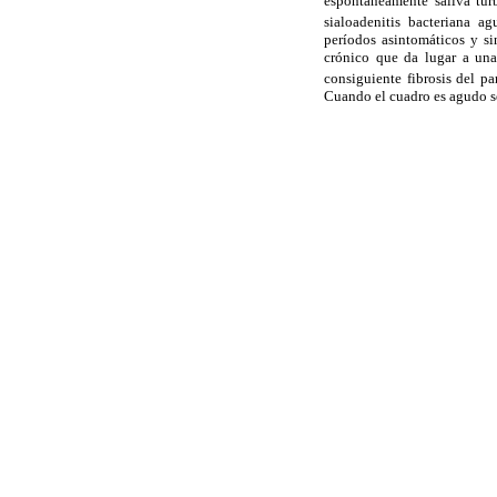
espontáneamente saliva turb
sialoadenitis bacteriana ag
períodos asintomáticos y si
crónico que da lugar a una
consiguiente fibrosis del p
Cuando el cuadro es agudo se 