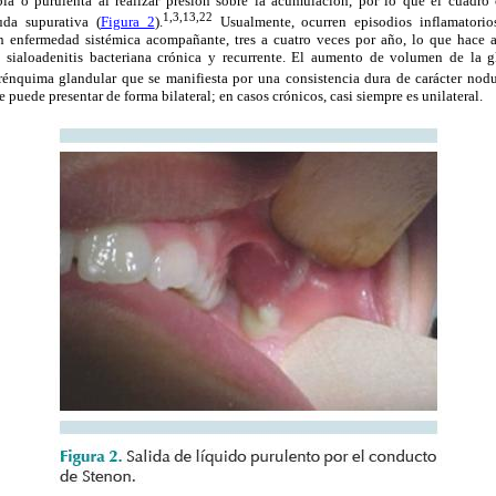
ia o purulenta al realizar presión sobre la acumulación, por lo que el cuadro
1,3,13,22
uda supurativa (
Figura 2
).
Usualmente, ocurren episodios inflamatorios
n enfermedad sistémica acompañante, tres a cuatro veces por año, lo que hace 
 sialoadenitis bacteriana crónica y recurrente. El aumento de volumen de la gl
arénquima glandular que se manifiesta por una consistencia dura de carácter nodu
puede presentar de forma bilateral; en casos crónicos, casi siempre es unilateral.