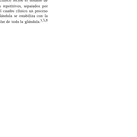
 clínico recibe el nombre de
 repetitivos, separados por
al cuadro clínico un proceso
ándula se estabiliza con la
1,5,8
lar de toda la glándula.