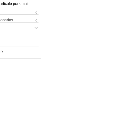
artículo por email
s
cionados
nk