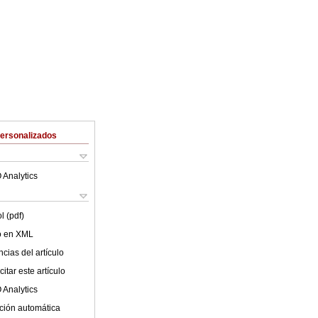
Personalizados
 Analytics
l (pdf)
lo en XML
cias del artículo
itar este artículo
 Analytics
ción automática