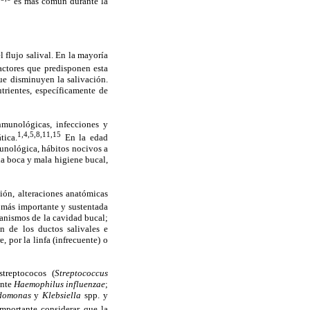
es más común durante la
 flujo salival. En la mayoría
ctores que predisponen esta
ue disminuyen la salivación.
utrientes, específicamente de
inmunológicas, infecciones y
1,4,5,8,11,15
tica.
En la edad
munológica, hábitos nocivos a
 la boca y mala higiene bucal,
ión, alteraciones anatómicas
 más importante y sustentada
ganismos de la cavidad bucal;
n de los ductos salivales e
 por la linfa (infrecuente) o
streptococos (
Streptococcus
ente
Haemophilus influenzae
;
domonas
y
Klebsiella
spp. y
mportante considerar que la