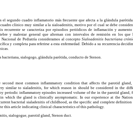
es el segundo cuadro inflamatorio más frecuente que afecta a la glándula parótida,
n cuadro clínico muy similar a la sialoadenitis, motivo por el cual se debe consider
itis recurrente se caracteriza por episodios periódicos de inflamación y aumen
ebre y malestar general que alternan con intervalos de remisión en los que 
to Nacional de Pediatría consideramos al concepto
Sialoadenitis bacteriana cróni
ífica y completa para referirse a esta enfermedad. Debido a su recurrencia decidimo
nicas.
s bacteriana, sialogogo, glándula parótida, conducto de Stenon.
he second most common inflammatory condition that affects the parotid gland, 
ery similar to sialadenitis, for which reason in should be considered in the diff
d by periodic inflammatory episodes increased volume of the in the parotid gland, f
 in which the gland is clinically asymptomatic. In our experience at the Nationa
urrent bacterial sialadenitis of childhood, as the specific and complete definition o
e this article indicating clinical characteristics of this pathology.
nitis, sialogogue, parotid gland, Stenon duct.