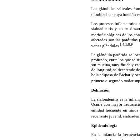
Las glándulas salivales for
tubuloacinar cuya función es s
Los procesos inflamatorios 
sialoadenitis y en su desar
morfofisiológicas de los con
afectadas son las parótidas
1,4,5,8,9
varias glándulas.
La glándula parótida se loca
profundo, entre los que se si
sin mucina, muy fluida y e
de longitud, se desprende de
bola adiposa de Bichat y per
primero o segundo molar supe
Definición
La sialoadenitis es la infla
Ocurre con mayor frecuencia
entidad frecuente en niños
recurrente juvenil, sialoadeni
Epidemiología
En la infancia la frecuenc