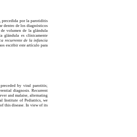
 precedida por la parotiditis
ar dentro de los diagnósticos
to de volumen de la glándula
la glándula es clínicamente
ca recurrente de la infancia
s escribir este artículo para
preceded by viral parotitis;
erential diagnosis. Recurrent
ever and malaise, alternating
l Institute of Pediatrics, we
f this disease. In view of its