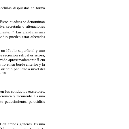
 células dispuestas en forma
. Estos cuadros se denominan
iva secretada o alteraciones
1-7
ciente.
Las glándulas más
sodio pueden estar afectadas
r un lóbulo superficial y uno
u secreción salival es serosa,
n mide aproximadamente 5 cm
tro en su borde anterior y la
 orificio pequeño a nivel del
,9,10
 en los conductos excretores.
crónica y recurrente. Es una
te padecimiento: parotiditis
al en ambos géneros. Es una
,5,8