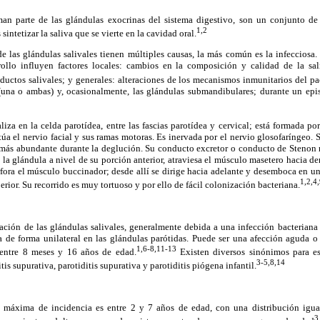
man parte de las glándulas exocrinas del sistema digestivo, son un conjunto de
1,2
intetizar la saliva que se vierte en la cavidad oral.
de las glándulas salivales tienen múltiples causas, la más común es la infecciosa
rollo influyen factores locales: cambios en la composición y calidad de la sal
ductos salivales; y generales: alteraciones de los mecanismos inmunitarios del pa
 (una o ambas) y, ocasionalmente, las glándulas submandibulares; durante un epi
liza en la celda parotídea, entre las fascias parotídea y cervical; está formada po
túa el nervio facial y sus ramas motoras. Es inervada por el nervio glosofaríngeo. S
s más abundante durante la deglución. Su conducto excretor o conducto de Steno
 la glándula a nivel de su porción anterior, atraviesa el músculo masetero hacia den
fora el músculo buccinador; desde allí se dirige hacia adelante y desemboca en un
1,2,4
rior. Su recorrido es muy tortuoso y por ello de fácil colonización bacteriana.
mación de las glándulas salivales, generalmente debida a una infección bacteriana
 de forma unilateral en las glándulas parótidas. Puede ser una afección aguda o 
1,6-8,11-13
 entre 8 meses y 16 años de edad.
Existen diversos sinónimos para es
3-5,8,14
tis supurativa, parotiditis supurativa y parotiditis piógena infantil.
ia máxima de incidencia es entre 2 y 7 años de edad, con una distribución igu
3