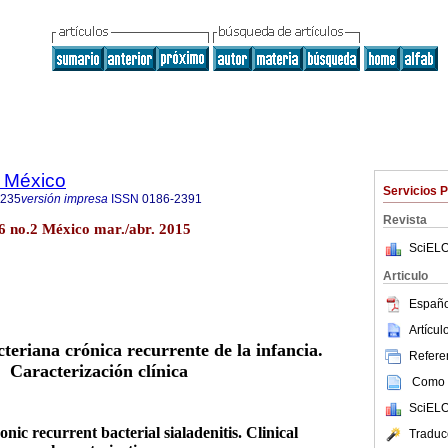
e México
Servicios 
8235
versión impresa
ISSN
0186-2391
Revista
36 no.2 México mar./abr. 2015
SciELO
Articulo
Españo
Artícu
cteriana crónica recurrente de la infancia.
Referen
Caracterización clínica
Como c
SciELO
ic recurrent bacterial sialadenitis. Clinical
Traduc