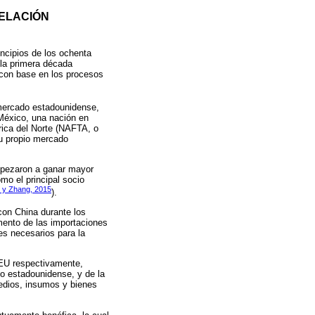
RELACIÓN
ncipios de los ochenta
 la primera década
, con base en los procesos
 mercado estadounidense,
 México, una nación en
rica del Norte (NAFTA, o
u propio mercado
empezaron a ganar mayor
mo el principal socio
 y Zhang, 2015
).
 con China durante los
umento de las importaciones
es necesarios para la
 EU respectivamente,
o estadounidense, y de la
medios, insumos y bienes