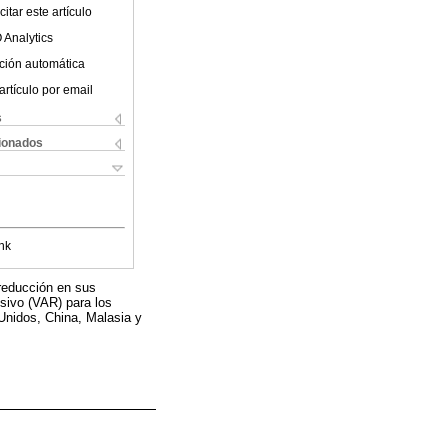
itar este artículo
 Analytics
ción automática
artículo por email
s
cionados
nk
 reducción en sus
esivo (VAR) para los
Unidos, China, Malasia y