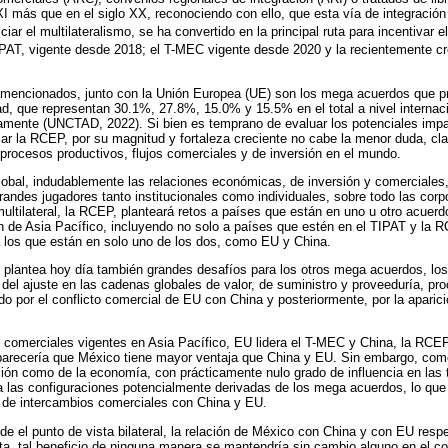
XI más que en el siglo XX, reconociendo con ello, que esta vía de integración
iar el multilateralismo, se ha convertido en la principal ruta para incentivar el
 TIPAT, vigente desde 2018; el T-MEC vigente desde 2020 y la recientemente 
mencionados, junto con la Unión Europea (UE) son los mega acuerdos que pr
ad, que representan 30.1%, 27.8%, 15.0% y 15.5% en el total a nivel interna
mente (UNCTAD, 2022). Si bien es temprano de evaluar los potenciales imp
ar la RCEP, por su magnitud y fortaleza creciente no cabe la menor duda, cla
 procesos productivos, flujos comerciales y de inversión en el mundo.
lobal, indudablemente las relaciones económicas, de inversión y comerciales
randes jugadores tanto institucionales como individuales, sobre todo las corp
multilateral, la RCEP, planteará retos a países que están en uno u otro acuerd
ón de Asia Pacífico, incluyendo no solo a países que estén en el TIPAT y la
a los que están en solo uno de los dos, como EU y China.
plantea hoy día también grandes desafíos para los otros mega acuerdos, los
 del ajuste en las cadenas globales de valor, de suministro y proveeduría, pr
do por el conflicto comercial de EU con China y posteriormente, por la aparic
comerciales vigentes en Asia Pacífico, EU lidera el T-MEC y China, la RCEP
arecería que México tiene mayor ventaja que China y EU. Sin embargo, co
ción como de la economía, con prácticamente nulo grado de influencia en las
a las configuraciones potencialmente derivadas de los mega acuerdos, lo que 
n de intercambios comerciales con China y EU.
 el punto de vista bilateral, la relación de México con China y con EU resp
tita, tal beneficio de ninguna manera se mantendría sin cambio alguno en el co