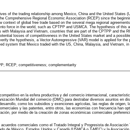
ctives of the trading relationship among Mexico, China and the United States (
of the Comprehensive Regional Economic Association (RCEP) since the beginni
context of global free trade based on the several mega regional agreements
nto force in the world, such as CPTPP and USMCA. The hypothesis of this art
s with Malaysia and Vietnam, countries that are part of the CPTPP and the 
tential losses of competitiveness in the United States market and a possible r
erify the hypothesis, a Vector Autoregressive (VAR) model is applied for the 
ed system that Mexico traded with the US, China, Malaysia, and Vietnam, in 
; RCEP; competitiveness; complementarity
ompetitivo en la esfera productiva y del comercio internacional, característic
ganización Mundial del comercio (OMC) para destrabar diversos asuntos en dis
esarrollo, como los subsidios y exenciones agrícolas, las reglas de origen, la
omerciales y las patentes, entro otros, las economías con frecuencia han op
ración, por medio de la creación de zonas económicas comerciales preferenci
a acuerdos comerciales como el Tratado Integral y Progresista de Asociación
tado de México, Estados Unidos y Canadá (USMCA o T-MEC) y la Asociación