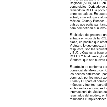
Regional (AEIR, RCEP en in
comerciales. Derivado de e
teniendo la RCEP a poco má
entre los países. En este 
actual, sino solo para al
México, China y Estados U
países que participan tan
para competir en el nuevo 
El objetivo del presente ar
entrada en vigor de la RCE
plazo, es posible que afe
Vietnam, lo que empezará a
respuesta, son las siguien
y EU?, ¿Cuál es la base de
RCEP? Y finalmente ¿Podrá
Vietnam, que son nuevos 
El artículo se conforma co
comercial de México con C
los hechos estilizados, par
dominada por los mega acu
China y EU para el comerci
métodos y fuentes, para d
en la cuarta sección, se f
internacional de México con
resultados del modelo; en 
resultados e implicaciones