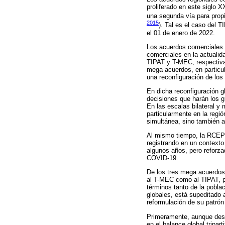
proliferado en este siglo X
una segunda vía para propic
2015
). Tal es el caso del
el 01 de enero de 2022.
Los acuerdos comerciales 
comerciales en la actualid
TIPAT y T-MEC, respectiva
mega acuerdos, en particul
una reconfiguración de los
En dicha reconfiguración g
decisiones que harán los g
En las escalas bilateral y 
particularmente en la regi
simultánea, sino también 
Al mismo tiempo, la RCEP 
registrando en un contexto
algunos años, pero reforza
COVID-19.
De los tres mega acuerdos 
al T-MEC como al TIPAT, p
términos tanto de la pobla
globales, está supeditado 
reformulación de su patró
Primeramente, aunque desde
en el balance global tripar