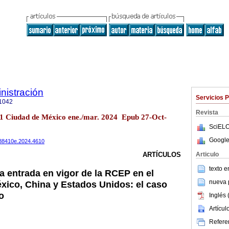
nistración
Servicios 
1042
Revista
1 Ciudad de México ene./mar. 2024 Epub 27-Oct-
SciELO
Google
4488410e.2024.4610
Articulo
ARTÍCULOS
texto 
a entrada en vigor de la RCEP en el
nueva p
xico, China y Estados Unidos: el caso
o
Inglés 
Artícu
Referen