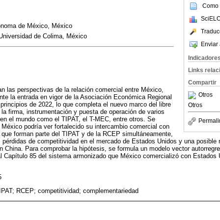
Como c
SciELO
tónoma de México, México
Traduc
 Universidad de Colima, México
Enviar 
Indicadore
Links rela
Compartir
an las perspectivas de la relación comercial entre México,
Otros
nte la entrada en vigor de la Asociación Económica Regional
 principios de 2022, lo que completa el nuevo marco del libre
Otros
la firma, instrumentación y puesta de operación de varios
en el mundo como el TIPAT, el T-MEC, entre otros. Se
Permali
e México podría ver fortalecido su intercambio comercial con
 que forman parte del TIPAT y de la RCEP simultáneamente,
es pérdidas de competitividad en el mercado de Estados Unidos y una posible
on China. Para comprobar la hipótesis, se formula un modelo vector autorregr
al Capítulo 85 del sistema armonizado que México comercializó con Estados 
5
PAT; RCEP; competitividad; complementariedad