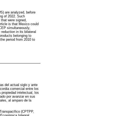
US) are analyzed, before
ng of 2022. Such
 that were signed,
icle is that Mexico could
RCEP simultaneously,
eduction in its bilateral
products belonging to
the period from 2010 to
as del actual siglo y ante
cordia comercial entre los
 propiedad intelectual, los
tado por avanzar en sus
ales, al amparo de la
 Transpacífico (CPTPP,
 Económica Integral