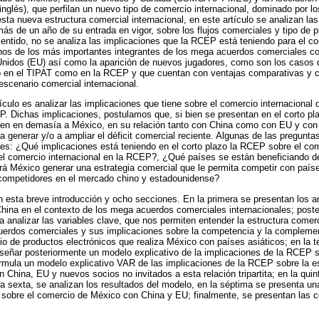
glés), que perfilan un nuevo tipo de comercio internacional, dominado por l
sta nueva estructura comercial internacional, en este artículo se analizan la
s de un año de su entrada en vigor, sobre los flujos comerciales y tipo de
sentido, no se analiza las implicaciones que la RCEP está teniendo para el co
gunos de los más importantes integrantes de los mega acuerdos comerciales 
nidos (EU) así como la aparición de nuevos jugadores, como son los casos 
to en el TIPAT como en la RCEP y que cuentan con ventajas comparativas y c
escenario comercial internacional.
tículo es analizar las implicaciones que tiene sobre el comercio internacional
P. Dichas implicaciones, postulamos que, si bien se presentan en el corto pl
cten en demasía a México, en su relación tanto con China como con EU y co
 generar y/o a ampliar el déficit comercial reciente. Algunas de las pregunta
tes: ¿Qué implicaciones está teniendo en el corto plazo la RCEP sobre el co
l comercio internacional en la RCEP?, ¿Qué países se están beneficiando de 
 México generar una estrategia comercial que le permita competir con paí
competidores en el mercado chino y estadounidense?
n esta breve introducción y ocho secciones. En la primera se presentan los a
hina en el contexto de los mega acuerdos comerciales internacionales; poste
a analizar las variables clave, que nos permiten entender la estructura comerc
erdos comerciales y sus implicaciones sobre la competencia y la compleme
o de productos electrónicos que realiza México con países asiáticos; en la t
iseñar posteriormente un modelo explicativo de la implicaciones de la RCEP 
ormula un modelo explicativo VAR de las implicaciones de la RCEP sobre la e
 China, EU y nuevos socios no invitados a esta relación tripartita; en la quin
la sexta, se analizan los resultados del modelo, en la séptima se presenta un
 sobre el comercio de México con China y EU; finalmente, se presentan las 