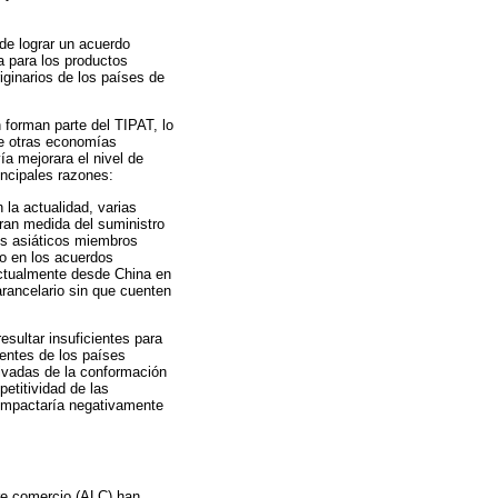
de lograr un acuerdo
a para los productos
ginarios de los países de
 forman parte del TIPAT, lo
de otras economías
ía mejorara el nivel de
incipales razones:
la actualidad, varias
ran medida del suministro
es asiáticos miembros
do en los acuerdos
actualmente desde China en
arancelario sin que cuenten
esultar insuficientes para
entes de los países
rivadas de la conformación
etitividad de las
 impactaría negativamente
bre comercio (ALC) han