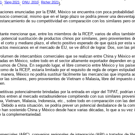
21
Yang 2021
ONU, 2010
Richer 2021
;
;
;
).
mitaciones enunciadas por la ENM, México se encuentra con poca probabilidad 
ocio comercial, mismo que en el largo plazo se podría prever una desventaj
stancamiento de su competitividad en comparación con los similares pero ori
ante mencionar que, entre los miembros de la RCEP, varios de ellos también
 potencial sustitución de productos chinos por similares, pero provenientes 
el corto y mediano plazo, el efecto positivo esperado de que quizá por esta v
uctos mexicanos en el mercado de EU, se ve difícil de lograr. Dos, son las pr
 volumen de intercambios comerciales que se realizan entre China y México en 
ladas en México, sobre todo en el sector altamente exportador dependen en g
sumos de China. En segundo lugar, el libre comercio entre México y los país
como de la RCEP, estaría limitado por el requisito de regla de origen estipula
a manera, México no podría sustituir fácilmente las mercancías que importa 
r las similares, pero provenientes de Vietnam o Malasia
,
libre del impuesto 
gen.
titivas potencialmente brindadas por la entrada en vigor del TIPAT, podrían r
os entren al mercado estadounidense compitiendo con sus similares proveni
na, Vietnam, Malasia, Indonesia, etc., sobre todo en comparación con las de
. Debido a esta situación, se podría prever un potencial desbalance de la comp
e han sostenido China y México desde hace varias décadas, lo que a su vez
de la complementariedad.
merciales (ARC), convenios regionales de integración (ARI) o tratados de li