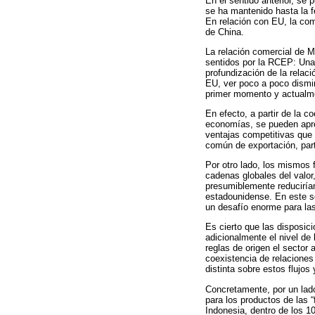
En el sentido anterior, se
se ha mantenido hasta la fe
En relación con EU, la com
de China.
La relación comercial de 
sentidos por la RCEP: Una 
profundización de la relaci
EU, ver poco a poco dismin
primer momento y actualm
En efecto, a partir de la 
economías, se pueden aprec
ventajas competitivas que 
común de exportación, par
Por otro lado, los mismos 
cadenas globales del valor
presumiblemente reduciría
estadounidense. En este se
un desafío enorme para la
Es cierto que las disposi
adicionalmente el nivel de 
reglas de origen el sector
coexistencia de relacione
distinta sobre estos flujo
Concretamente, por un lado
para los productos de las “
Indonesia, dentro de los 