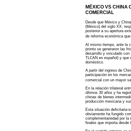
MÉXICO VS CHINA 
COMERCIAL
Desde que México y China s
(México) del siglo XX, res
posterior a su apertura ex
de reforma económica que
Al mismo tiempo, ante la 
pronto se generaron las fr
desarrollo y vinculado con
TLCAN en español) y que e
doméstico.
A partir del ingreso de Ch
participación en los merca
comercial con un mayor sa
En la relación trilateral 
últimos 30 años y ha regis
chinas de bienes intermedi
producción mexicana y sus
Esta situación deficitaria
obviamente ha fungido com
complementariedad por la r
finales que importa desde l