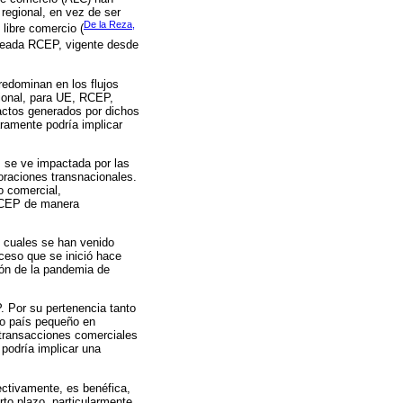
 regional, en vez de ser
De la Reza,
 libre comercio (
creada RCEP, vigente desde
edominan en los flujos
cional, para UE, RCEP,
actos generados por dichos
ramente podría implicar
, se ve impactada por las
oraciones transnacionales.
o comercial,
 RCEP de manera
 cuales se han venido
oceso que se inició hace
ión de la pandemia de
. Por su pertenencia tanto
mo país pequeño en
 transacciones comerciales
podría implicar una
ectivamente, es benéfica,
rto plazo, particularmente