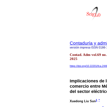
Contaduría y admi
versión impresa
ISSN
0186-
Contad. Adm vol.69 no.
2025
https://doi.org/10.22201/fca.2
Implicaciones de l
comercio entre Mé
del sector eléctric
1
*
Xuedong Liu Sun