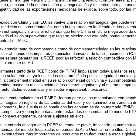
 puede afirmar que México y China mantienen una relación complementaria, mu
cha, al pasar de la confrontación a la negociación y recientemente a la asoci
petitividad de las exportaciones mexicanas se explica, sobre todo, por las 
México con China y con EU, se vuelve una relación estratégica, que puede ve
reedición de la confrontación, como la registrada en la década de los noventa
ón estratégica vis a vis el rol central que tiene China en dicho mega acuerdo 
uido el saldo superavitario que registra México con ese país, particularment
ente del T-MEC.
coexistencia tanto de competencia como de complementariedad en las relacion
iar al menos dos impactos potenciales derivados de la aplicación de la RCE
se espera generar por la RCEP podrían reforzar la relación competitiva con 
ticularmente de EU.
firmantes tanto de la RCEP como del TIPAT impulsarían todavía más los reaju
, no solamente las ya localizadas sino también la posible llegada de nuevos 
n la complementariedad en su relación comercial con China y su competitivi
ntido, buscar la minimización de los efectos negativos y al mismo tiempo pot
s autoridades económicas y el sector empresarial, mexicanos.
ciones contempladas en el T-MEC, forman parte de los mecanismos con propós
la integración regional de las cadenas del valor y del suministro en América d
 automotriz, la cláusula relacionada con las economías de no mercado (ENM).
s competitiva y complementaria entre estas dos economías, el término de E
s y consecuentemente, generaría ajustes en ellos.
, la entrada en vigor de la RCEP tal como se prevé, implicaría un aumento de
fábricas del mundo” localizadas en países de Asia Oriental, entre ellos, Chin
10 exportadores más importantes de productos manufactureros a escala global