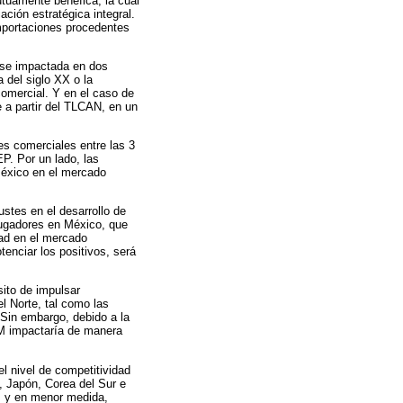
tuamente benéfica, la cual
ación estratégica integral.
importaciones procedentes
rse impactada en dos
 del siglo XX o la
comercial. Y en el caso de
e a partir del TLCAN, en un
es comerciales entre las 3
P. Por un lado, las
México en el mercado
stes en el desarrollo de
jugadores en México, que
dad en el mercado
enciar los positivos, será
ito de impulsar
el Norte, tal como las
 Sin embargo, debido a la
NM impactaría de manera
l nivel de competitividad
a, Japón, Corea del Sur e
, y en menor medida,