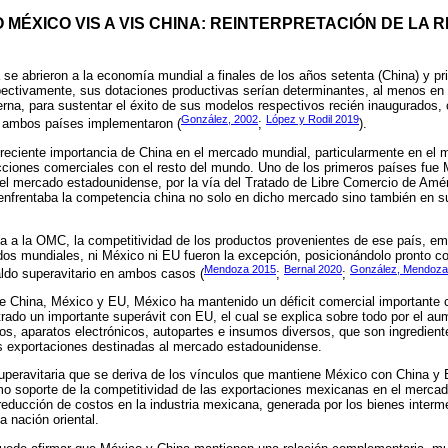
O MÉXICO VIS A VIS CHINA: REINTERPRETACIÓN DE LA 
e abrieron a la economía mundial a finales de los años setenta (China) y pri
pectivamente, sus dotaciones productivas serían determinantes, al menos en
terna, para sustentar el éxito de sus modelos respectivos recién inaugurados
González, 2002
López y Rodil 2019
 ambos países implementaron (
;
).
creciente importancia de China en el mercado mundial, particularmente en el
icciones comerciales con el resto del mundo. Uno de los primeros países fue
 el mercado estadounidense, por la vía del Tratado de Libre Comercio de Amé
nfrentaba la competencia china no solo en dicho mercado sino también en s
ina a la OMC, la competitividad de los productos provenientes de ese país, 
dos mundiales, ni México ni EU fueron la excepción, posicionándolo pronto co
Mendoza 2015
Bernal 2020
González, Mendoza
ldo superavitario en ambos casos (
;
;
entre China, México y EU, México ha mantenido un déficit comercial importante
trado un importante superávit con EU, el cual se explica sobre todo por el a
os, aparatos electrónicos, autopartes e insumos diversos, que son ingredient
 exportaciones destinadas al mercado estadounidense.
-superavitaria que se deriva de los vínculos que mantiene México con China y
o soporte de la competitividad de las exportaciones mexicanas en el mercad
educción de costos en la industria mexicana, generada por los bienes inter
a nación oriental.