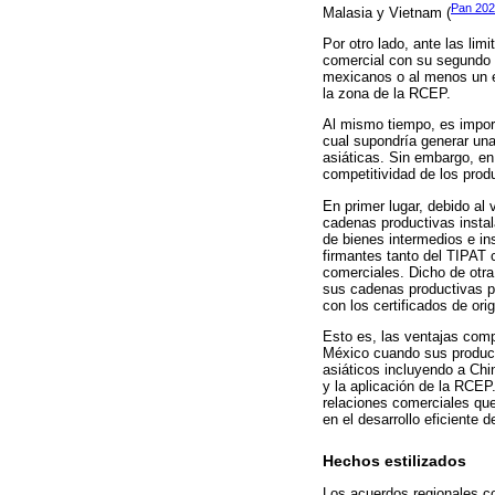
Pan 20
Malasia y Vietnam (
Por otro lado, ante las li
comercial con su segundo s
mexicanos o al menos un e
la zona de la RCEP.
Al mismo tiempo, es import
cual supondría generar una
asiáticas. Sin embargo, en 
competitividad de los prod
En primer lugar, debido al
cadenas productivas insta
de bienes intermedios e in
firmantes tanto del TIPAT 
comerciales. Dicho de otr
sus cadenas productivas po
con los certificados de ori
Esto es, las ventajas compe
México cuando sus product
asiáticos incluyendo a Chi
y la aplicación de la RCEP
relaciones comerciales qu
en el desarrollo eficiente 
Hechos estilizados
Los acuerdos regionales co