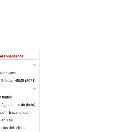
Personalizados
 Analytics
 Scholar H5M5 (
2021
)
en
Inglés
ágina del texto (beta)
(pdf)
| Español (pdf)
lo en XML
cias del artículo