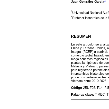
2
Juan González García
1
Universidad Nacional Au
2
Profesor Honorífico de la
RESUMEN
En este artículo, se analiz
China y Estados Unidos, a
Integral (RCEP) a partir de
comercio global basado en 
mega acuerdos regionales 
plantea la hipótesis de qu
Malasia y Vietnam, países
pero registraría potencial
intercambios bilaterales c
productos pertenecientes 
Vietnam entre 2010-2023.
Código JEL
F02; F14; F1
Palabras clave:
T-MEC; TI