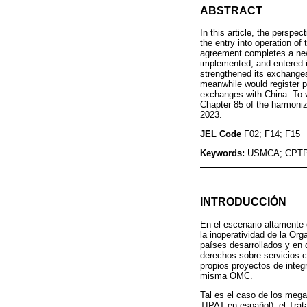
ABSTRACT
In this article, the perspe
the entry into operation 
agreement completes a new 
implemented, and entered i
strengthened its exchange
meanwhile would register po
exchanges with China. To v
Chapter 85 of the harmoniz
2023.
JEL Code
F02; F14; F15
Keywords:
USMCA; CPTPP
INTRODUCCIÓN
En el escenario altamente c
la inoperatividad de la Or
países desarrollados y en d
derechos sobre servicios c
propios proyectos de integ
misma OMC.
Tal es el caso de los meg
TIPAT en español), el Tra