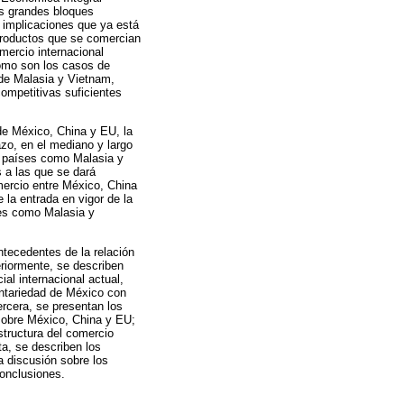
os grandes bloques
s implicaciones que ya está
 productos que se comercian
mercio internacional
como son los casos de
de Malasia y Vietnam,
ompetitivas suficientes
 de México, China y EU, la
azo, en el mediano y largo
n países como Malasia y
s a las que se dará
mercio entre México, China
la entrada en vigor de la
ses como Malasia y
ntecedentes de la relación
riormente, se describen
ial internacional actual,
ntariedad de México con
ercera, se presentan los
sobre México, China y EU;
structura del comercio
ta, se describen los
a discusión sobre los
conclusiones.