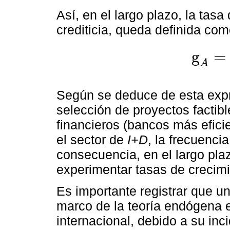
Así, en el largo plazo, la tasa
crediticia, queda definida com
g
=
g
A
=
π
(
σ
-
1
)
1
A
Según se deduce de esta expr
selección de proyectos factibl
financieros (bancos más efici
el sector de
I+D
, la frecuenci
consecuencia, en el largo pla
experimentar tasas de crecimi
Es importante registrar que u
marco de la teoría endógena e
internacional, debido a su inc