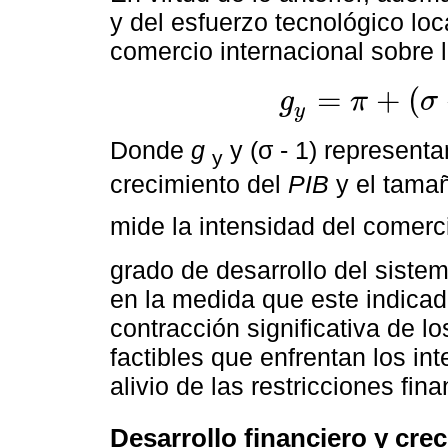
y del esfuerzo tecnológico loca
comercio internacional sobre l
=
+
(
g
π
σ
g
y
=
π
+
σ
-
1
+
s
f
~
+
c
i
y
Donde
g
y (σ - 1) representa
y
crecimiento del
PIB
y el tamañ
mide la intensidad del comerc
grado de desarrollo del sistem
en la medida que este indicad
contracción significativa de l
factibles que enfrentan los int
alivio de las restricciones fi
Desarrollo financiero y cr