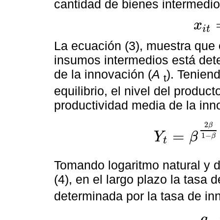
cantidad de bienes intermedios
x
i
t
x
i
t
=
ω
A
t
La ecuación (3), muestra que 
insumos intermedios está det
de la innovación (
A
). Tenien
t
equilibrio, el nivel del product
productividad media de la inn
2
β
=
Y
β
1
−
β
t
Y
t
=
β
2
β
1
-
β
(
1
-
β
2
)
A
t
Tomando logaritmo natural y d
(4), en el largo plazo la tasa 
determinada por la tasa de in
g