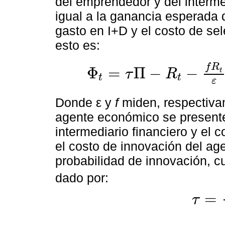
del emprendedor y del intermed
igual a la ganancia esperada
gasto en I+D y el costo de sel
esto es:
f
R
Φ
=
Π
−
−
τ
R
t
t
t
Φ
t
=
τ
Π
-
R
t
-
f
R
t
ε
=
τ
π
A
t
(
1
-
f
ε
)
A
t
η
τ
2
2
ε
Donde ε y
f
miden, respectivam
agente económico se presente 
intermediario financiero y el 
el costo de innovación del age
probabilidad de innovación, cu
dado por:
=
τ
τ
=
π
1
+
f
ε
η