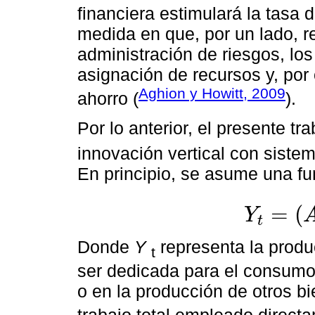
financiera estimulará la tasa 
medida en que, por un lado, r
administración de riesgos, los
asignación de recursos y, por 
Aghion y Howitt, 2009
ahorro (
).
Por lo anterior, el presente t
innovación vertical con sistem
En principio, se asume una fu
=
(
Y
t
Y
t
=
(
A
t
L
t
)
1
-
β
x
t
β
Donde
Y
representa la produ
t
ser dedicada para el consumo 
o en la producción de otros b
trabajo total empleado directa