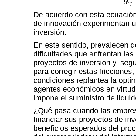
g
γ
=
g
A
γ
De acuerdo con esta ecuación
de innovación experimentan un
inversión.
En este sentido, prevalecen do
dificultades que enfrentan la
proyectos de inversión y, segu
para corregir estas fricciones
condiciones replantea la opti
agentes económicos en virtud
impone el suministro de liquid
¿Qué pasa cuando las empresa
financiar sus proyectos de inv
beneficios esperados del pro