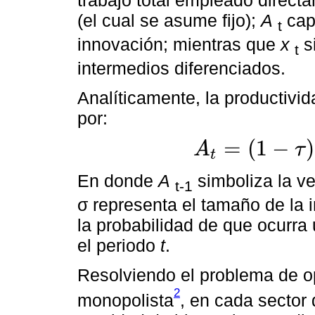
(el cual se asume fijo);
A
capt
t
innovación; mientras que
x
s
t
intermedios diferenciados.
Analíticamente, la productivi
por:
=
(
1
−
)
A
τ
t
A
t
=
1
-
τ
A
t
-
1
+
τ
σ
A
t
-
1
En donde
A
simboliza la ve
t-1
σ representa el tamaño de la 
la probabilidad de que ocurra
el periodo
t
.
Resolviendo el problema de op
2
monopolista
, en cada sector