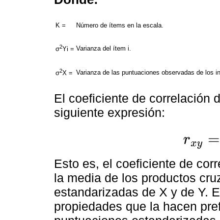
K =
Número de ítems en la escala.
2
Varianza del ítem i.
σ
Yi =
2
Varianza de las puntuaciones observadas de los in
σ
X =
El coeficiente de correlación 
siguiente expresión:
=
r
x
y
r
x
y
=
∑
Z
x
Z
y
Esto es, el coeficiente de cor
la media de los productos cr
estandarizadas de X y de Y. 
propiedades que la hacen pref