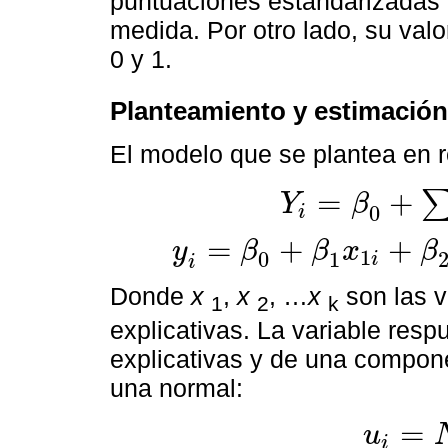
puntuaciones estandarizadas e
medida. Por otro lado, su valo
0 y 1.
Planteamiento y estimación
El modelo que se plantea en re
=
+
Y
β
0
i
Y
i
=
β
0
+
∑
k
=
1
N
β
k
x
k
i
+
u
i
=
+
+
y
β
β
x
β
1
0
1
i
y
i
=
β
0
+
β
1
x
1
i
+
β
2
x
21
+
…
+
β
k
x
k
i
+
u
i
i
Donde
x
,
x
, …
x
son las v
1
2
k
explicativas. La variable res
explicativas y de una compone
una normal:
=
u
i
u
i
=
N
0
,
σ
2