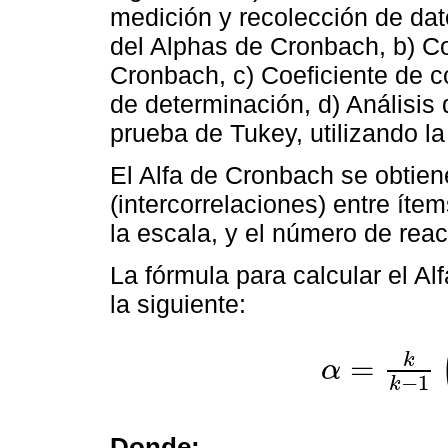
medición y recolección de dat
del Alphas de Cronbach, b) Co
Cronbach, c) Coeficiente de c
de determinación, d) Análisis d
prueba de Tukey, utilizando l
El Alfa de Cronbach se obtiene
(intercorrelaciones) entre ítem
la escala, y el número de rea
La fórmula para calcular el A
la siguiente:
k
=
α
α
=
k
k
-
1
∑
i
=
1
k
σ
2
Y
1
σ
−
1
k
Donde: