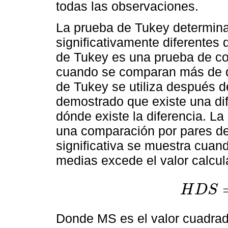
todas las observaciones.
La prueba de Tukey determina
significativamente diferentes
de Tukey es una prueba de co
cuando se comparan más de do
de Tukey se utiliza después d
demostrado que existe una dif
dónde existe la diferencia. L
una comparación por pares de 
significativa se muestra cuand
medias excede el valor calcu
H
D
S
H
D
S
=
q
M
S
n
Donde MS es el valor cuadra