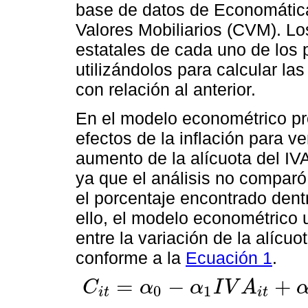
base de datos de Economática
Valores Mobiliarios (CVM). Los
estatales de cada uno de los 
utilizándolos para calcular la
con relación al anterior.
En el modelo econométrico pro
efectos de la inflación para ve
aumento de la alícuota del IV
ya que el análisis no comparó
el porcentaje encontrado dent
ello, el modelo econométrico ut
entre la variación de la alícuo
conforme a la
Ecuación 1
.
=
−
+
C
α
α
I
V
A
0
1
i
t
i
t
C
i
t
=
α
0
-
α
1
I
V
A
i
t
+
α
2
A
U
M
E
N
T
O
i
t
+
α
3
C
R
I
S
I
S
i
t
+
α
4
V
A
P
i
t