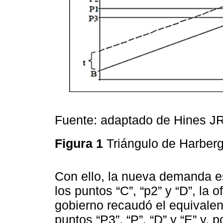
Fuente: adaptado de Hines JR
Figura 1
Triángulo de Harber
Con ello, la nueva demanda es
los puntos “C”, “p2” y “D”, la o
gobierno recaudó el equivalent
puntos “P3”, “P”, “D” y “E” y, 