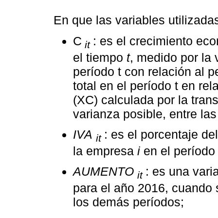
En que las variables utilizada
C
: es el crecimiento ec
it
el tiempo
t
, medido por la 
período t con relación al 
total en el período t en re
(XC) calculada por la tran
varianza posible, entre las
IVA
: es el porcentaje de
it
la empresa
i
en el períod
AUMENTO
: es una vari
it
para el año 2016, cuando 
los demás períodos;