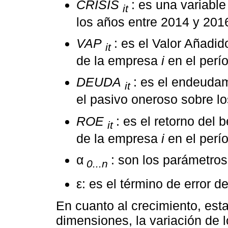
CRISIS
: es una variabl
it
los años entre 2014 y 201
VAP
: es el Valor Añadid
it
de la empresa
i
en el perí
DEUDA
: es el endeuda
it
el pasivo oneroso sobre lo
ROE
: es el retorno del 
it
de la empresa
i
en el perí
α
: son los parámetro
0...n
ε: es el término de error d
En cuanto al crecimiento, est
dimensiones, la variación de l