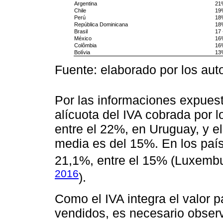
Argentina
21
Chile
19
Perú
18
República Dominicana
18
Brasil
17 
México
16
Colômbia
16
Bolívia
13
Fuente: elaborado por los aut
Por las informaciones expues
alícuota del IVA cobrada por 
entre el 22%, en Uruguay, y 
media es del 15%. En los país
21,1%, entre el 15% (Luxembu
2016
).
Como el IVA integra el valor 
vendidos, es necesario observ