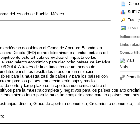
Como c
SciELO
noma del Estado de Puebla, México.
Traduç
Enviar 
Indicadore
Links rela
to endógeno consideran al Grado de Apertura Económica
Compartilh
ranjera Directa (IED) como determinantes fundamentales del
objetivo de este artículo es evaluar el impacto de las
Mais
 el crecimiento económico para dieciocho países de América
1996-2014. A través de la estimación de un modelo de
Mais
n datos panel, los resultados muestran una relación
iables para la muestra total de países y para los países con
Permali
 pero no para los países con crecimiento bajo y medio.
 de corto y largo plazo de la apertura económica sobre el
itivos para la muestra completa y negativos para los países con alto crecim
el crecimiento tanto para la muestra completa como para los países con más 
 extranjera directa; Grado de apertura económica; Crecimiento económico; La
F29