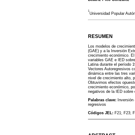
1
Universidad Popular Autó
RESUMEN
Los modelos de crecimien
(GAE) y a la Inversión Ext
crecimiento económico. El 
variables GAE e IED sobre
Latina durante el período 
Vectores Autoregresivos co
dinámica entre las tres var
nivel de crecimiento alto,
Obtuvimos efectos opuestos
crecimiento económico, pos
negativos de la IED sobre 
Palabras clave:
Inversión
regresivos
Códigos JEL:
F21; F23; 