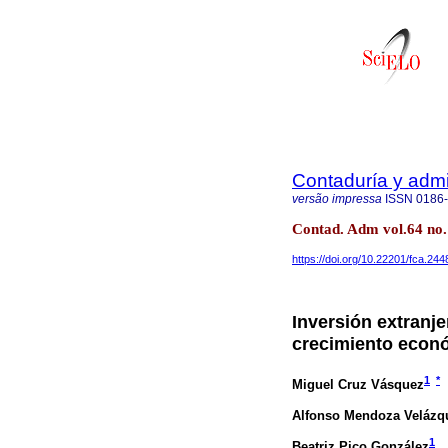
Contaduría y admi
versão impressa
ISSN
0186
Contad. Adm vol.64 no.
https://doi.org/10.22201/fca.2
Inversión extranje
crecimiento econ
1
*
Miguel Cruz Vásquez
Alfonso Mendoza Velázq
1
Beatriz Pico González