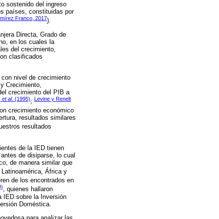
to sostenido del ingreso
s países, constituidas por
mírez Franco, 2017
).
anjera Directa, Grado de
, en los cuales la
les del crecimiento,
on clasificados
 con nivel de crecimiento
 y Crecimiento,
el crecimiento del PIB a
,
et al
. (1995)
Levine y Renelt
;
 con crecimiento económico
rtura, resultados similares
uestros resultados
entes de la IED tienen
antes de disiparse, lo cual
co, de manera similar que
Latinoamérica, África y
eren de los encontrados en
0)
, quienes hallaron
a IED sobre la Inversión
versión Doméstica.
novedosa para analizar las