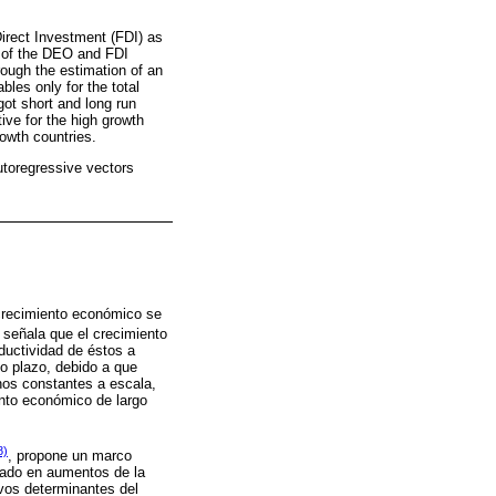
rect Investment (FDI) as
t of the DEO and FDI
rough the estimation of an
les only for the total
got short and long run
ive for the high growth
rowth countries.
utoregressive vectors
l crecimiento económico se
señala que el crecimiento
ductividad de éstos a
go plazo, debido a que
nos constantes a escala,
ento económico de largo
8)
, propone un marco
ntado en aumentos de la
evos determinantes del