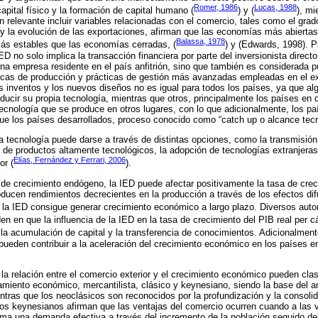
Romer, 1986
Lucas, 1988
apital físico y la formación de capital humano (
) y (
), mi
relevante incluir variables relacionadas con el comercio, tales como el grado
 y la evolución de las exportaciones, afirman que las economías más abierta
Balassa, 1978
más estables que las economías cerradas, (
) y (Edwards, 1998). 
D no solo implica la transacción financiera por parte del inversionista direct
una empresa residente en el país anfitrión, sino que también es considerada p
icas de producción y prácticas de gestión más avanzadas empleadas en el ext
os inventos y los nuevos diseños no es igual para todos los países, ya que a
ducir su propia tecnología, mientras que otros, principalmente los países en 
 tecnología que se produce en otros lugares, con lo que adicionalmente, los p
ue los países desarrollados, proceso conocido como “catch up o alcance tecn
 la tecnología puede darse a través de distintas opciones, como la transmisió
n de productos altamente tecnológicos, la adopción de tecnologías extranjeras
Elías, Fernández y Ferrari, 2006
or (
).
a de crecimiento endógeno, la IED puede afectar positivamente la tasa de cre
ucen rendimientos decrecientes en la producción a través de los efectos difu
l la IED consigue generar crecimiento económico a largo plazo. Diversos au
den en que la influencia de la IED en la tasa de crecimiento del PIB real per c
la acumulación de capital y la transferencia de conocimientos. Adicionalmen
pueden contribuir a la aceleración del crecimiento económico en los países en
 la relación entre el comercio exterior y el crecimiento económico pueden cla
amiento económico, mercantilista, clásico y keynesiano, siendo la base del an
ntras que los neoclásicos son reconocidos por la profundización y la consoli
 los keynesianos afirman que las ventajas del comercio ocurren cuando a las
uma una demanda efectiva a través del incremento de la población seguido de