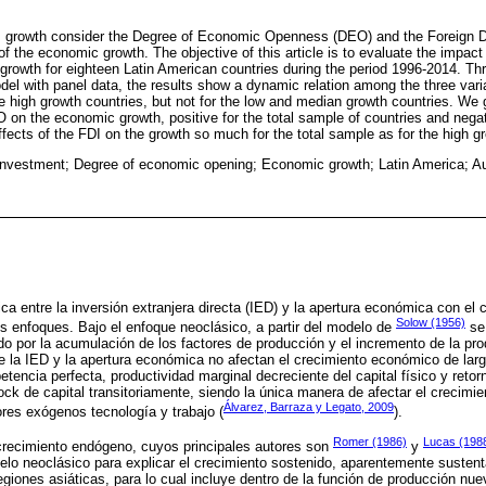
growth consider the Degree of Economic Openness (DEO) and the Foreign Di
f the economic growth. The objective of this article is to evaluate the impac
growth for eighteen Latin American countries during the period 1996-2014. Th
el with panel data, the results show a dynamic relation among the three variab
e high growth countries, but not for the low and median growth countries. We 
O on the economic growth, positive for the total sample of countries and negat
ffects of the FDI on the growth so much for the total sample as for the high g
 investment; Degree of economic opening; Economic growth; Latin America; A
ica entre la inversión extranjera directa (IED) y la apertura económica con e
Solow (1956)
s enfoques. Bajo el enfoque neoclásico, a partir del modelo de
se 
 por la acumulación de los factores de producción y el incremento de la pro
ue la IED y la apertura económica no afectan el crecimiento económico de lar
ncia perfecta, productividad marginal decreciente del capital físico y retor
tock de capital transitoriamente, siendo la única manera de afectar el crecimi
Álvarez, Barraza y Legato, 2009
ores exógenos tecnología y trabajo (
).
Romer (1986)
Lucas (198
l crecimiento endógeno, cuyos principales autores son
y
odelo neoclásico para explicar el crecimiento sostenido, aparentemente suste
egiones asiáticas, para lo cual incluye dentro de la función de producción nu