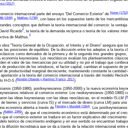
nco (2017)
.
Hume (1752
 comercio internacional parte del ensayo “Del Comercio Exterior” de
ill (1848)
Malthus (1798)
y
, con base en los supuestos tanto de los mercantili
randes conceptos que definen la teoría internacional del comercio: la venta
2
David Ricardo
, la teoría de la demanda recíproca o teoría de los valores inte
4
ectiva de Malthus.
 obra “Teoría General de la Ocupación, el Interés y el Dinero” asegura que lo
 las posiciones de equilibrio. De la discusión entre los adeptos a la teoría cl
clásicos como derivados de la primera y de la segunda tres grandes grupos,
 economía keynesiana. Los neoclásicos evalúan los planteamientos clásicos 
 miden el valor de las mercancías por su utilidad y no por el trabajo que conllev
ón de producción de los ortodoxos, el factor capital; cambian el supuesto de p
r el de productividad marginal decreciente, manteniendo constante la cantida
aportación a la teoría del comercio internacional a través del modelo Hecks
Rendón Obando y Ramírez Franco, 2017
o H-O-S (
).
esianos (1950-1980), postkeynesianos (1950-2000) y la nueva economía keyn
keynesianos relativos al comercio exterior. Los neokeynesianos (1950-1980) 
H
raron las ideas keynesianas con las ideas neoclásicas, en el modelo IS-LM (
de bienes y servicios (curva IS) y el mercado de dinero (curva LM) para un
Fleming y Mundell (1964)
 una economía abierta a través de
. Los postkeynesianos
Kaldor, 1966
e (
), de que el crecimiento económico está determinado por el crec
o que el comercio exterior se traduce en un factor explicativo del crecimiento
delo teórico de crecimiento endógeno y en ese sentido se encuentran trabajos
la difusión tecnológica que se da a través de la relación internacional entre