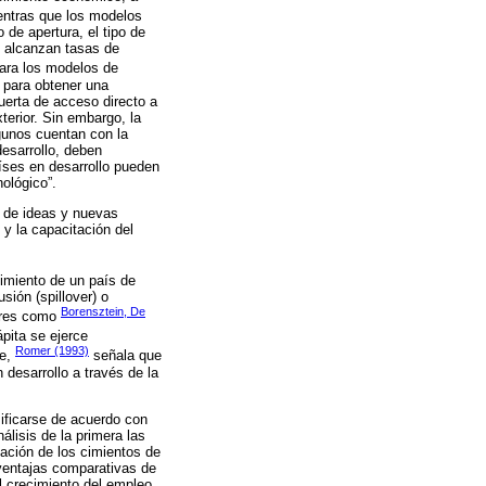
entras que los modelos
 de apertura, el tipo de
s alcanzan tasas de
Para los modelos de
o para obtener una
uerta de acceso directo a
erior. Sin embargo, la
lgunos cuentan con la
desarrollo, deben
aíses en desarrollo pueden
ológico”.
n de ideas y nuevas
 y la capacitación del
cimiento de un país de
sión (spillover) o
Borensztein, De
tores como
ápita se ejerce
Romer (1993)
te,
señala que
 desarrollo a través de la
sificarse de acuerdo con
álisis de la primera las
dación de los cimientos de
 ventajas comparativas de
l crecimiento del empleo