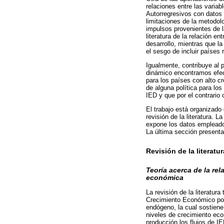
relaciones entre las varia
Autorregresivos con datos 
limitaciones de la metodol
impulsos provenientes de l
literatura de la relación e
desarrollo, mientras que l
el sesgo de incluir países 
Igualmente, contribuye al 
dinámico encontramos efec
para los países con alto c
de alguna política para lo
IED y que por el contrario
El trabajo está organizado
revisión de la literatura. 
expone los datos empleados
La última sección presenta
Revisión de la literatur
Teoría acerca de la re
económica
La revisión de la literatur
Crecimiento Económico por 
endógeno, la cual sostiene
niveles de crecimiento eco
producción los flujos de I