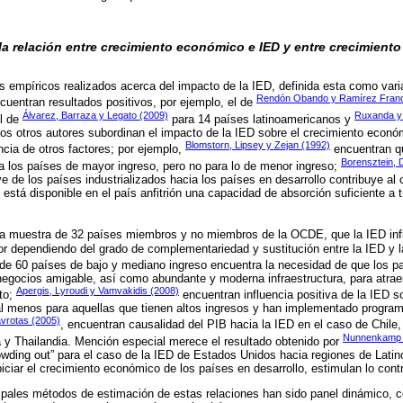
la relación entre crecimiento económico e IED y entre crecimient
s empíricos realizados acerca del impacto de la IED, definida esta como vari
Rendón Obando y Ramírez Franc
uentran resultados positivos, por ejemplo, el de
Álvarez, Barraza y Legato (2009)
Ruxanda y
el de
para 14 países latinoamericanos y
 otros autores subordinan el impacto de la IED sobre el crecimiento econó
Blomstorn, Lipsey y Zejan (1992)
ncia de otros factores; por ejemplo,
encuentran qu
Borensztein, 
a los países de mayor ingreso, pero no para lo de menor ingreso;
ye de los países industrializados hacia los países en desarrollo contribuye a
 está disponible en el país anfitrión una capacidad de absorción suficiente a
na muestra de 32 países miembros y no miembros de la OCDE, que la IED infl
r dependiendo del grado de complementariedad y sustitución entre la IED y l
de 60 países de bajo y mediano ingreso encuentra la necesidad de que los p
egocios amigable, así como abundante y moderna infraestructura, para atraer
Apergis, Lyroudi y Vamvakidis (2008)
to;
encuentran influencia positiva de la IED s
l menos para aquellas que tienen altos ingresos y han implementado program
vrotas (2005)
, encuentran causalidad del PIB hacia la IED en el caso de Chile,
Nunnenkamp 
a y Thailandia. Mención especial merece el resultado obtenido por
rowding out” para el caso de la IED de Estados Unidos hacia regiones de Latin
piciar el crecimiento económico de los países en desarrollo, estimulan lo contr
ipales métodos de estimación de estas relaciones han sido panel dinámico, co