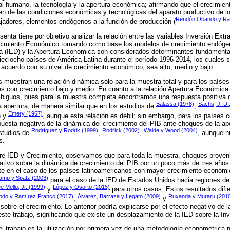
al humano, la tecnología y la apertura económica; afirmando que el crecimien
n de las condiciones económicas y tecnológicas del aparato productivo de lo
Rendón Obando y Ra
ajadores, elementos endógenos a la función de producción (
senta tiene por objetivo analizar la relación entre las variables Inversión Extr
cimiento Económico tomando como base los modelos de crecimiento endógeno
ta (IED) y la Apertura Económica son considerados determinantes fundamenta
dieciocho países de América Latina durante el período 1996-2014, los cuales s
e acuerdo con su nivel de crecimiento económico, sea alto, medio y bajo.
 muestran una relación dinámica solo para la muestra total y para los países
ses con crecimiento bajo y medio. En cuanto a la relación Apertura Económica
iguos, pues para la muestra completa encontramos una respuesta positiva d
Balassa (1978)
Sachs, J. D.
 apertura, de manera similar que en los estudios de
;
Emery (1967)
) y
, aunque esta relación es débil; sin embargo, para los países
uesta negativa de la dinámica del crecimiento del PIB ante choques de la ape
Rodríguez y Rodrik (1999)
Rodrick (2002)
Walde y Wood (2004)
estudios de
,
,
, aunque n
s.
tre IED y Crecimiento, observamos que para toda la muestra, choques proveni
cativo sobre la dinámica de crecimiento del PIB por un poco más de tres años 
e en el caso de los países latinoamericanos con mayor crecimiento económi
mp y Spatz (2003)
para el caso de la IED de Estados Unidos hacia regiones de 
e Mello, Jr. (1999)
López y Osorto (2015)
y
para otros casos. Estos resultados difi
do y Ramírez Franco (2017)
Álvarez, Barraza y Legato (2009)
Ruxanda y Muraru (201
,
y
sobre el crecimiento. Lo anterior podría explicarse por el efecto negativo de l
te trabajo, significando que existe un desplazamiento de la IED sobre la In
el trabajo es la utilización por primera vez de una metodología econométrica 