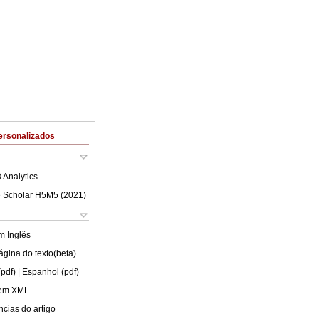
ersonalizados
 Analytics
 Scholar H5M5 (
2021
)
em
Inglês
ágina do texto(beta)
(pdf)
| Espanhol (pdf)
 em XML
cias do artigo