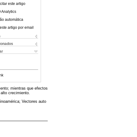
itar este artigo
 Analytics
ão automática
este artigo por email
s
cionados
ar
nk
iento; mientras que efectos
alto crecimiento.
tinoamérica; Vectores auto