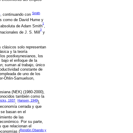
)
Smith
, continuando con
stas como de David Hume y
1
ja absoluta de Adam Smith
,
3
rnacionales de J. S. Mill
y
s clásicos solo representan
ásica y la teoría
 los postkeynesianos, los
bajo el enfoque de la
an; suman al trabajo, único
roductividad constante de
d empleada de uno de los
her-Ohlin-Samuelson,
esiana (NEK) (1980-2000),
conocidos también como la
icks, 1937
Hansen, 1949
;
),
a economía cerrada y que
 se basan en el
imiento de las
 económico. Por su parte,
 que relacionan el
Rendón Obando y
 economías (