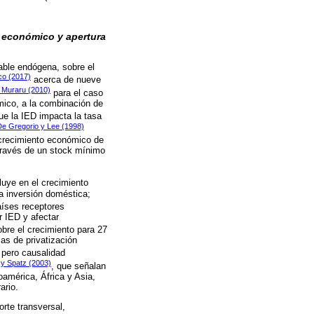
o económico y apertura
able endógena, sobre el
o (2017)
acerca de nueve
 Muraru (2010)
para el caso
mico, a la combinación de
e la IED impacta la tasa
De Gregorio y Lee (1998)
l crecimiento económico de
 través de un stock mínimo
uye en el crecimiento
a inversión doméstica;
aíses receptores
 IED y afectar
obre el crecimiento para 27
as de privatización
 pero causalidad
y Spatz (2003)
, que señalan
oamérica, África y Asia,
ario.
rte transversal,