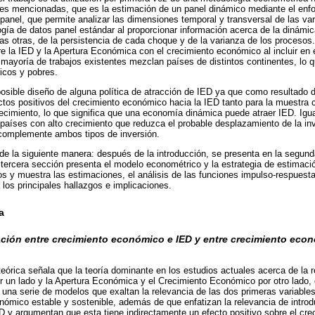
bles mencionadas, que es la estimación de un panel dinámico mediante el enf
panel, que permite analizar las dimensiones temporal y transversal de las var
ogía de datos panel estándar al proporcionar información acerca de la dinámic
as otras, de la persistencia de cada choque y de la varianza de los procesos
ntre la IED y la Apertura Económica con el crecimiento económico al incluir en 
a mayoría de trabajos existentes mezclan países de distintos continentes, lo 
ricos y pobres.
posible diseño de alguna política de atracción de IED ya que como resultado d
tos positivos del crecimiento económico hacia la IED tanto para la muestra
recimiento, lo que significa que una economía dinámica puede atraer IED. Igu
s países con alto crecimiento que reduzca el probable desplazamiento de la in
 complemente ambos tipos de inversión.
 de la siguiente manera: después de la introducción, se presenta en la segun
La tercera sección presenta el modelo econométrico y la estrategia de estimaci
 y muestra las estimaciones, el análisis de las funciones impulso-respuesta 
 los principales hallazgos e implicaciones.
a
lación entre crecimiento económico e IED y entre crecimiento eco
a teórica señala que la teoría dominante en los estudios actuales acerca de la r
un lado y la Apertura Económica y el Crecimiento Económico por otro lado, e
 una serie de modelos que exaltan la relevancia de las dos primeras variables
nómico estable y sostenible, además de que enfatizan la relevancia de introdu
ED y argumentan que esta tiene indirectamente un efecto positivo sobre el cr