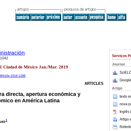
nistración
Serviços P
-1042
Journal
1 Ciudad de México Jan./Mar. 2019
SciELO
4488410e.2018.1288
Google
ARTICLES
Artigo
ra directa, apertura económica y
texto 
ómico en América Latina
nova p
Inglês 
Artigo
1
uez
Referên