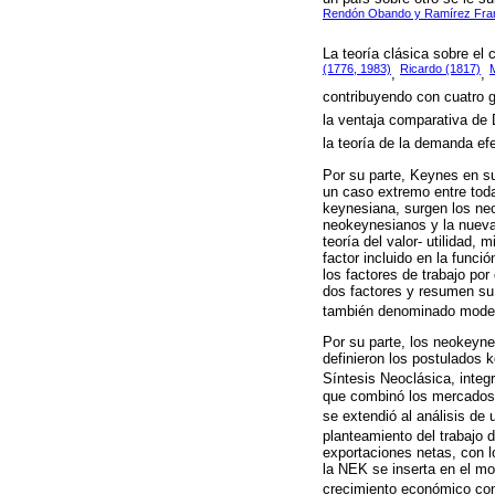
Rendón Obando y Ramírez Fra
La teoría clásica sobre el
(1776, 1983)
Ricardo (1817)
M
,
,
contribuyendo con cuatro g
la ventaja comparativa de 
la teoría de la demanda ef
Por su parte, Keynes en su
un caso extremo entre todas
keynesiana, surgen los neo
neokeynesianos y la nueva
teoría del valor- utilidad,
factor incluido en la funci
los factores de trabajo po
dos factores y resumen su 
también denominado model
Por su parte, los neokeyn
definieron los postulados 
Síntesis Neoclásica, integ
que combinó los mercados 
se extendió al análisis de
planteamiento del trabajo d
exportaciones netas, con l
la NEK se inserta en el mo
crecimiento económico con 