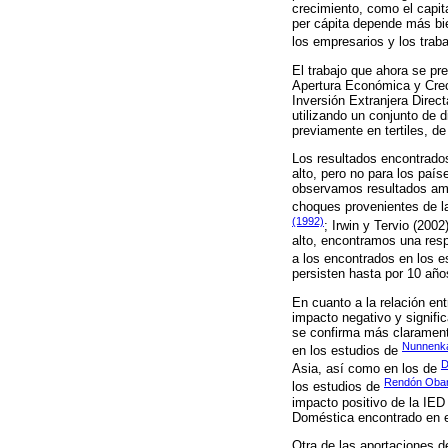
crecimiento, como el capit
per cápita depende más bie
los empresarios y los trab
El trabajo que ahora se pre
Apertura Económica y Cre
Inversión Extranjera Direc
utilizando un conjunto de 
previamente en tertiles, d
Los resultados encontrados
alto, pero no para los paí
observamos resultados amb
choques provenientes de la
(1992)
; Irwin y Tervio (2002
alto, encontramos una resp
a los encontrados en los 
persisten hasta por 10 año
En cuanto a la relación en
impacto negativo y signifi
se confirma más clarament
Nunnenka
en los estudios de
D
Asia, así como en los de
Rendón Oban
los estudios de
impacto positivo de la IED 
Doméstica encontrado en es
Otra de las aportaciones d