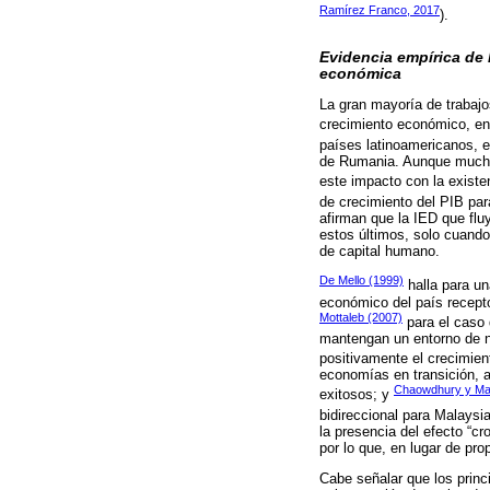
Ramírez Franco, 2017
).
Evidencia empírica de 
económica
La gran mayoría de trabajo
crecimiento económico, enc
países latinoamericanos, 
de Rumania. Aunque muchos
este impacto con la existe
de crecimiento del PIB par
afirman que la IED que flu
estos últimos, solo cuando
de capital humano.
De Mello (1999)
halla para u
económico del país recepto
Mottaleb (2007)
para el caso 
mantengan un entorno de n
positivamente el crecimien
economías en transición, a
Chaowdhury y Ma
exitosos; y
bidireccional para Malaysi
la presencia del efecto “c
por lo que, en lugar de pro
Cabe señalar que los princ