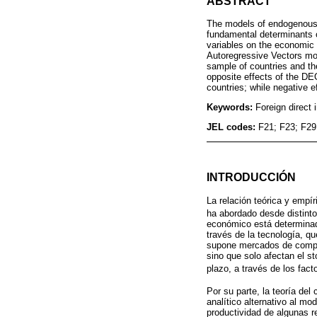
ABSTRACT
The models of endogenous 
fundamental determinants o
variables on the economic 
Autoregressive Vectors mod
sample of countries and th
opposite effects of the DE
countries; while negative e
Keywords:
Foreign direct
JEL codes:
F21; F23; F29
INTRODUCCIÓN
La relación teórica y empír
ha abordado desde distinto
económico está determinado
través de la tecnología, q
supone mercados de compete
sino que solo afectan el s
plazo, a través de los fact
Por su parte, la teoría de
analítico alternativo al m
productividad de algunas r