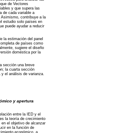
oque de Vectores
iables y que supera las
a de cada variable a
. Asimismo, contribuye a la
el estudio solo países en
que puede ayudar a reducir
e la estimación del panel
 completa de países como
almente, sugiere el diseño
versión doméstica por la
da sección una breve
ón; la cuarta sección
y el análisis de varianza.
nómico y apertura
elación entre la IED y el
s la teoría de crecimiento
 en el objetivo de alcanzar
cir en la función de
ecimiento económico, a