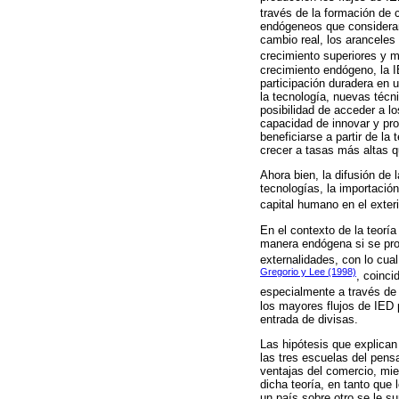
través de la formación de c
endógeneos que consideran 
cambio real, los aranceles
crecimiento superiores y 
crecimiento endógeno, la IE
participación duradera en 
la tecnología, nuevas técn
posibilidad de acceder a l
capacidad de innovar y pro
beneficiarse a partir de la
crecer a tasas más altas q
Ahora bien, la difusión de
tecnologías, la importació
capital humano en el exteri
En el contexto de la teorí
manera endógena si se prod
externalidades, con lo cua
Gregorio y Lee (1998)
, coinci
especialmente a través de 
los mayores flujos de IED 
entrada de divisas.
Las hipótesis que explican
las tres escuelas del pens
ventajas del comercio, mie
dicha teoría, en tanto que
un país sobre otro se le s